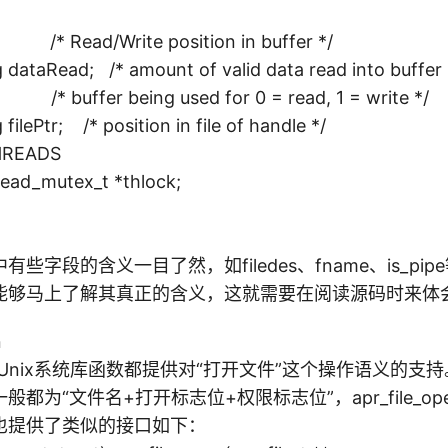
相
关
* Read/Write position in buffer */
.c
ataRead; /* amount of valid data read into buffer 
文
 /* buffer being used for 0 = read, 1 = write */
件
lePtr; /* position in file of handle */
内
HREADS
容
ead_mutex_t *thlock;
，
其
相
些字段的含义一目了然，如filedes、fname、is_pi
应
能够马上了解其真正的含义，这就需要在阅读源码时来体
头
文
n
件
库和Unix系统库函数都提供对“打开文件”这个操作语义的支
为
都为“文件名+打开标志位+权限标志位”，apr_file_o
也提供了类似的接口如下：