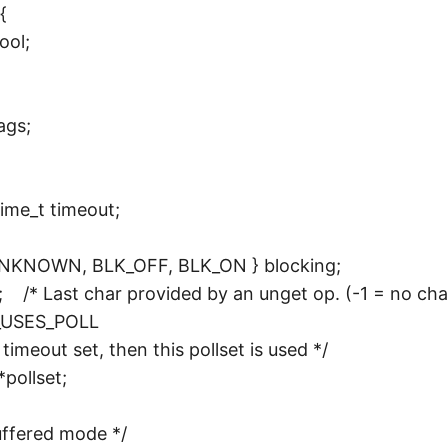
{
，
ool;
本
篇
bl
og
ags;
着
重
分
ime_t timeout;
析
u
NOWN, BLK_OFF, BLK_ON } blocking;
ni
/* Last char provided by an unget op. (-1 = no cha
x
O_USES_POLL
子
timeout set, then this pollset is used */
目
pollset;
录
下
uffered mode */
的