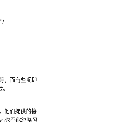
*/
pe等，而有些呢即
会。
持。他们提供的接
pen也不能忽略习