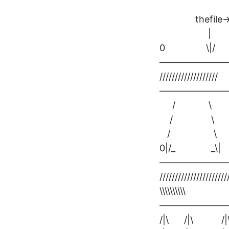
thefile->fi
|
0 \|
———————
/////////////
———————
/ \
/ \
/ \
0|/_ _\| A
———————
///////////
\\\\\\\\\\
———————
/|\ /|\ /|