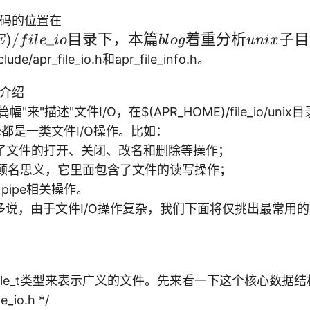
(
O源代码的位置在
A
)
/
_
目录下，本篇
着重分析
子目
E
f
i
l
e
i
o
b
l
o
g
u
ni
x
P
ude/apr_file_io.h和apr_file_info.h。
R
\_
/O介绍
H
篇幅"来"描述"文件I/O，在
$(APR_HOME)/file_io/u
O
.c都是一类文件I/O操作。比如：
M
 封装了文件的打开、关闭、改名和删除等操作；
E
.c — 顾名思义，它里面包含了文件的读写操作；
)/
含了pipe相关操作。
fil
说，由于文件I/O操作复杂，我们下面将仅挑出最常用的文
e\
_i
o
O
目
_file_t类型来表示广义的文件。先来看一下这个核心数据结
录
le_io.h */
下