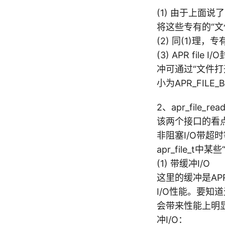
(1) 由于上面说
将这些专有的“文
(2) 同(1)理
(3) APR f
冲可通过“文件打开
小为APR_FILE
2、apr_file_read/
该两个接口的看点是
非阻塞I/O带
apr_file_t
(1) 带缓冲I/O
这里的缓冲是A
I/O性能。要知道
会带来性能上明
冲I/O：