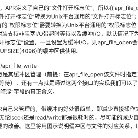
了，APR定义了自己的“文件打开标志位”，所以在apr_file
件打开标志位”转换为Unix平台通用的“文件打开标志位”
，专有的“权限标志位”需要转换为Unix平台通用的“权限标志位
ile I/O封装支持非阻塞I/O带超时等待以及缓冲I/O，默认情
标志位”设置。一旦设置为缓冲I/O，则apr_file_open
_BUFSIZE(4096)的缓冲区供使用。
apr_file_write
其缓冲区管理（前提：在apr_file_open该文件时指定了是B
超时等待）。还有一点就是通过这两个接口的实现我们可以
中某些“晦涩”字段的真正含义。
PR自己来管理的，带缓冲的好处很简单，即减少直接操作
无论lseek还是read/write都是很耗时的，尽可能的减少
显的改善。这里将用图示说明缓冲区与文件的对应关系，以