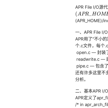
APR File I/
(
_
A
PR
H
OM
(APR_HOME)/incl
一、APR File I
APR用了"不小的
个.c文件，每个
open.c —
readwrite
pipe.c — 包
还有许多这里不多
分析。
二、基本APR I/
APR定义了apr
/* in apr_arch_fi