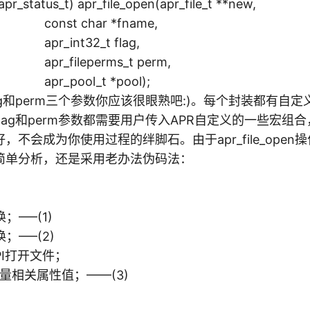
_status_t) apr_file_open(apr_file_t **new,
char *fname,
t32_t flag,
eperms_t perm,
ol_t *pool);
flag和perm三个参数你应该很眼熟吧:)。每个封装都有自
lag和perm参数都需要用户传入APR自定义的一些宏组
，不会成为你使用过程的绊脚石。由于apr_file_open
简单分析，还是采用老办法伪码法：
；—–(1)
；—–(2)
PI打开文件；
_t变量相关属性值；——(3)