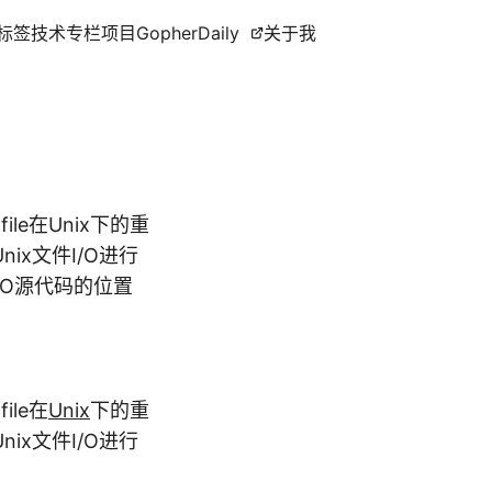
标签
技术专栏
项目
GopherDaily
关于我
le在Unix下的重
对Unix文件I/O进行
I/O源代码的位置
le在
Unix
下的重
ix文件I/O进行