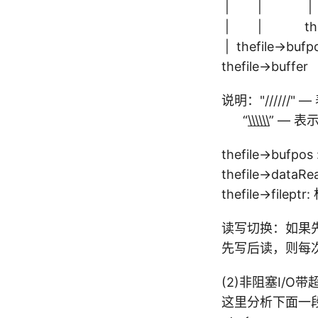
| | |
| | thefil
| thefile->bufp
thefile->buffer
说明："/////
“
\\\\\\
” — 
thefile->buf
thefile->d
thefile->fi
读写切换：如果
先写后读，则每次
(2)非阻塞I/O
这里分析下面一段ap