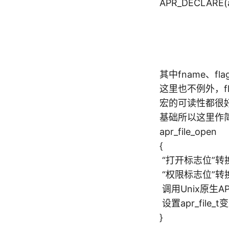
APR_DECLARE(apr
const 
apr_in
apr_fil
apr_po
其中fname、
这里也不例外，f
宏的可读性都很好
基础所以这里作
apr_file_open
{
“打开标志位”转换
“权限标志位”转换
调用Unix原生A
设置apr_file
}