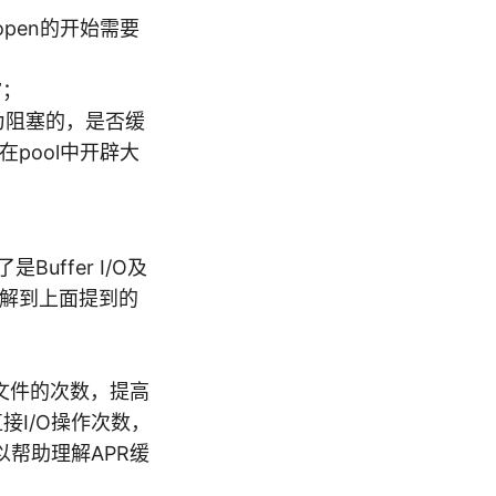
_open的开始需要
；
”；
况下为阻塞的，是否缓
会在pool中开辟大
uffer I/O及
了解到上面提到的
文件的次数，提高
直接I/O操作次数，
帮助理解APR缓