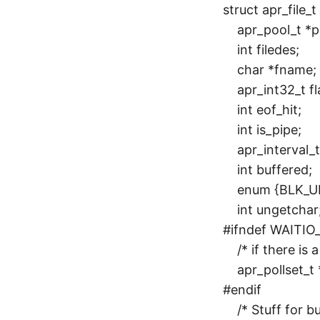
struct apr_file_t 
apr_pool_t *p
int filedes;
char *fname;
apr_int32_t fl
int eof_hit;
int is_pipe;
apr_interval_t
int buffered;
enum {BLK_UNK
int ungetchar; 
#ifndef WAITI
/* if there is a 
apr_pollset_t *
#endif
/* Stuff for b