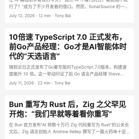
编排、极简的表驱动测试、泛型的克制使用，以及 Command-
行了？”成为了不少开发者的借口。然而，SonarSource 的一项
First 的 CLI 架构设计。文章指出，真正的 Go 工程哲学在于摒
基于 660 次严格对照实验的研究（arXiv:2605.20049）打破
弃不必要的抽象层，充分利用强大的标准库，回归代码的可预
July 12, 2026
·
12 min
·
Tony Bai
了这一幻觉。研究表明，虽然代码整洁度几乎不影响 Agent 完
测性与高可读性。这不仅是指导 AI 编程智能体的规范，更是每
成任务的通过率，但却实打实地决定了 AI 干活的“成本”。在干
一位高级 Go 工程师必备的技术品味与代码审查心法。
净的代码库中，Claude Code 的输入输出 Token 消耗显著降
10倍速 TypeScript 7.0 正式发布，
低，文件重复访问率更是锐减 34%。凌乱的代码会让 AI 不断
前Go产品经理：Go才是AI智能体时
“绕路”并反复核实，从而推高开发者的 API 账单。文章深入解读
了这项研究，指出“写干净代码”在 AI 时代依然重要，只不过其
代的“天选语言”
价值从“方便人类阅读”延伸到了“降低机器计算成本与冗余消
微软近日正式发布了Go重写版的TypeScript 7.0版本，构建速
耗”。
度飙升 10 倍。这一举动印证了前 Go 语言产品经理 Steve
Francia (spf13) 的最新“反直觉”论断：在 AI 智能体（Agentic
July 11, 2026
·
22 min
·
Tony Bai
AI）主导开发的时代，Go 才是真正的“天选语言”。文章深度剖
析了其背后的工程逻辑：当 AI 取代人类成为高频“写作者”时，
人类将退化为“阅读者”与“审查员”。此时，Go 语言在诞生之初
Bun 重写为 Rust 后，Zig 之父罕见
押注的“为阅读优化”、“严格的依赖管理”、“极致的编译速度”与
开炮：“我们早就等着看你重写”
“十年如一的向后兼容性”，完美契合了 AI 循环迭代对确定性、
低上下文消耗和安全闸门的需求。相比之下，Python 与 TS 的
在 Bun 官方发布“AI 将数十万行 Zig 代码重写为 Rust”的公关长
动态性和隐式依赖反而会成倍放大 AI 的纠错成本。文章强调，
文后，Zig 语言创始人 Andrew Kelley 撰写了一篇火药味十足
并非要用 Go 统一天下，但在构建 Agentic 时代的基础设施和
的万字博文予以强硬回击。文章首度披露了双方长达五年、因