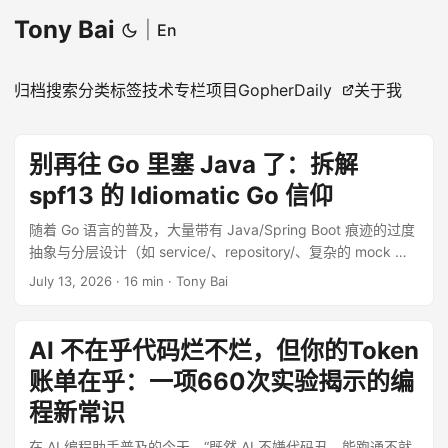
Tony Bai
|
En
归档
搜索
分类
标签
技术专栏
项目
GopherDaily
关于我
别再往 Go 里塞 Java 了：拆解
spf13 的 Idiomatic Go 信仰
随着 Go 语言的普及，大量带有 Java/Spring Boot 痕迹的过度
抽象与分层设计（如 service/、repository/、复杂的 mock 框
架等）被错误地包装为“Go 最佳实践”，甚至深刻污染了 AI 编程
July 13, 2026
·
16 min
·
Tony Bai
智能体的训练语料。为此，前 Google Go 核心团队成员、
Cobra/Viper 作者 Steve Francia（spf13）开源了 go-skills 项
目，旨在为 AI 和人类开发者提供一份硬核的“地道
AI 不在乎代码烂不烂，但你的Token
Go（Idiomatic Go）”矫正教材。本文深度拆解了 spf13 的这套
账单在乎：一项660次实验揭示的编
架构信仰，围绕“清晰胜于巧妙（Clear is better than clever）”
的核心原则，详细梳理了包组织的扁平化策略、隐式接口的发
程新常识
现机制、将错误视为值处理、基于 Channel 而非 Mutex 的并发
在 AI 编程助手普及的今天，“既然 AI 不嫌代码丑，能跑通不就