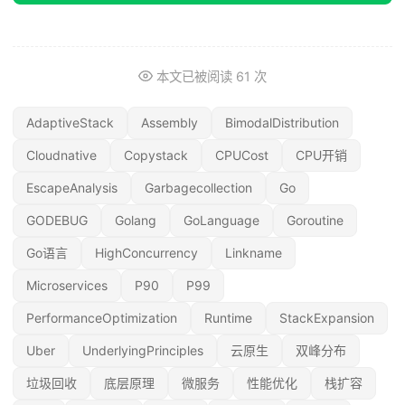
本文已被阅读
61
次
AdaptiveStack
Assembly
BimodalDistribution
Cloudnative
Copystack
CPUCost
CPU开销
EscapeAnalysis
Garbagecollection
Go
GODEBUG
Golang
GoLanguage
Goroutine
Go语言
HighConcurrency
Linkname
Microservices
P90
P99
PerformanceOptimization
Runtime
StackExpansion
Uber
UnderlyingPrinciples
云原生
双峰分布
垃圾回收
底层原理
微服务
性能优化
栈扩容