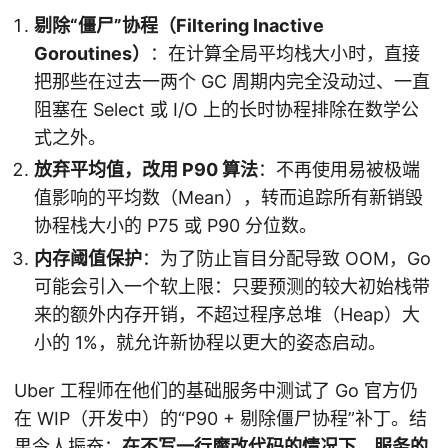
剔除“僵尸”协程（Filtering Inactive
Goroutines）
：在计算全局平均栈大小时，直接
把那些在过去一两个 GC 周期内完全没动过、一直
阻塞在 Select 或 I/O 上的长时协程排除在数学公
式之外。
放弃平均值，改用 P90 算法
：不再使用易被极端
值影响的平均数（Mean），转而追踪所有新销毁
协程栈大小的 P75 或 P90 分位数。
内存阈值保护
：为了防止盲目分配导致 OOM，Go
可能会引入一个软上限：只要预测的较大初始栈带
来的额外内存开销，不超过程序总堆（Heap）大
小的 1%，就允许新协程以更大的姿态启动。
Uber 工程师在他们的基础服务中测试了 Go 官方仍
在 WIP（开发中）的“P90 + 剔除僵尸协程”补丁。结
果令人振奋：
在不写一行魔改代码的情况下，服务的