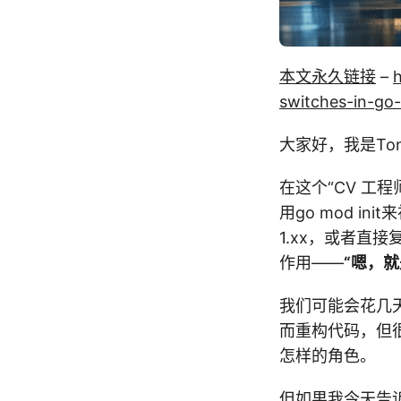
本文永久链接
–
switches-in-go-
大家好，我是Tony
在这个“CV 工
用go mod i
1.xx，或者直接复
作用——
“嗯，就
我们可能会花几天
而重构代码，但很
怎样的角色。
但如果我今天告诉