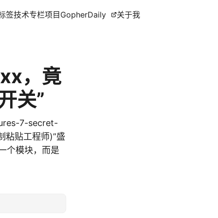
标签
技术专栏
项目
GopherDaily
关于我
.xx，竟
开关”
res-7-secret-
师(复制粘贴工程师)”盛
始化一个模块，而是