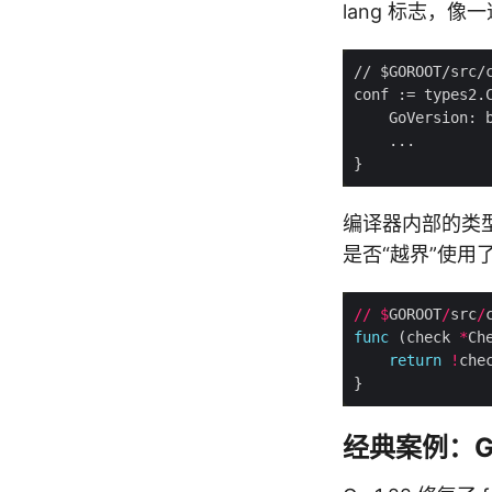
lang 标志，像
编译器内部的类型
是否“越界”使用
//
$
GOROOT
/
src
/
func
 (check 
*
Ch
return
!
che
经典案例：Go