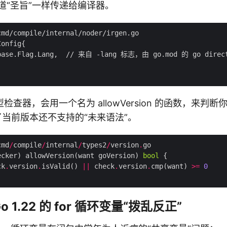
一道“圣旨”一样传递给编译器。
检查器，会用一个名为 allowVersion 的函数，来判
了当前版本还不支持的“未来语法”。
cmd
/
compile
/
internal
/
types2
/
version
.
ecker) allowVersion(want goVersion) 
bool
ck
.
version
.
isValid() 
||
 check
.
version
.
cmp(want) 
>=
0
 1.22 的 for 循环变量“拨乱反正”