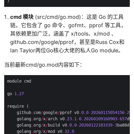
cmd 模块
(src/cmd/go.mod)：这是 Go 的工具
链。它包含了 go 命令、gofmt、pprof 等工具，
其依赖更加广泛，涵盖了 x/tools、x/mod 、
github.com/google/pprof，甚至是Russ Cox和
Ian Taylor两位Go核心大佬的私人Go module。
当前最新cmd/go.mod内容如下：
go 
1.27
    github
.
com
/
google
/
pprof v0
.
0.0
-
20260115054156
-
294
    golang
.
org
/
x
/
arch v0
.
23.1
-
0.20260109160903
-
657
    golang
.
org
/
x
/
build v0
.
0.0
-
20260122183339
-
3
    golang
.
org
/
x
/
mod v0
.
32.0