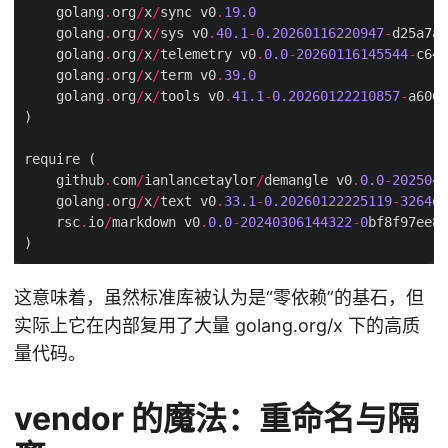
    golang
.
org
/
x
/
sync v0
.
19.0
    golang
.
org
/
x
/
sys v0
.
40.1
-
0.20260116220947
-
    golang
.
org
/
x
/
telemetry v0
.
0.0
-
20260116145544
-
    golang
.
org
/
x
/
term v0
.
39.0
    golang
.
org
/
x
/
tools v0
.
41.1
-
0.20260122210857
-
    github
.
com
/
ianlancetaylor
/
demangle v0
.
0.0
-
2025041
    golang
.
org
/
x
/
text v0
.
33.1
-
0.20260122225119
-
3264
de
    rsc
.
io
/
markdown v0
.
0.0
-
20240306144322
-
0
bf8f97ee8e
这意味着，虽然标准库被认为是“零依赖”的基石，但
实际上它在内部复用了大量 golang.org/x 下的高质
量代码。
vendor 的魔法：重命名与隔