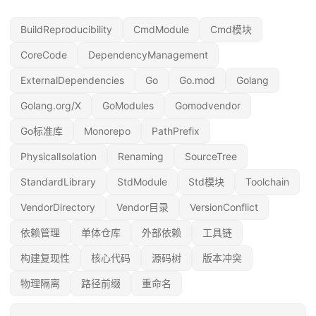
BuildReproducibility
CmdModule
Cmd模块
CoreCode
DependencyManagement
ExternalDependencies
Go
Go.mod
Golang
Golang.org/X
GoModules
Gomodvendor
Go标准库
Monorepo
PathPrefix
PhysicalIsolation
Renaming
SourceTree
StandardLibrary
StdModule
Std模块
Toolchain
VendorDirectory
Vendor目录
VersionConflict
依赖管理
单体仓库
外部依赖
工具链
构建复现性
核心代码
源码树
版本冲突
物理隔离
路径前缀
重命名