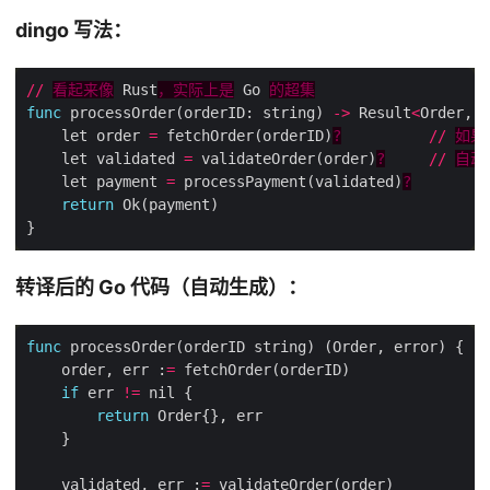
dingo 写法：
//
看起来像
 Rust
，实际上是
 Go 
的超集
func
 processOrder(orderID: string) 
->
 Result
<
Order, E
    let order 
=
 fetchOrder(orderID)
?
//
如果
    let validated 
=
 validateOrder(order)
?
//
自动
    let payment 
=
 processPayment(validated)
?
return
转译后的 Go 代码（自动生成）：
func
    order, err :
=
if
 err 
!=
return
    validated, err :
=