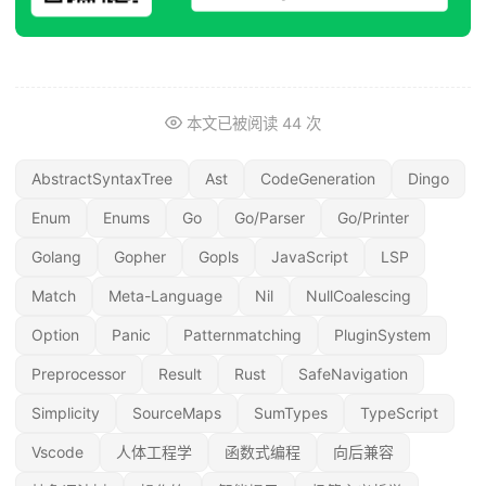
本文已被阅读
44
次
AbstractSyntaxTree
Ast
CodeGeneration
Dingo
Enum
Enums
Go
Go/Parser
Go/Printer
Golang
Gopher
Gopls
JavaScript
LSP
Match
Meta-Language
Nil
NullCoalescing
Option
Panic
Patternmatching
PluginSystem
Preprocessor
Result
Rust
SafeNavigation
Simplicity
SourceMaps
SumTypes
TypeScript
Vscode
人体工程学
函数式编程
向后兼容