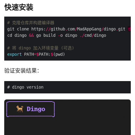
快速安装
# 克隆仓库并构建编译器
git clone https:
//
github
.
com
/
MadAppGang
/
dingo
.
git 
或
 
cd dingo 
&&
 go build 
-
o dingo 
./
cmd
/
# 将 dingo 加入环境变量 (可选)
export
 PATH
=$
PATH:
$
验证安装结果：