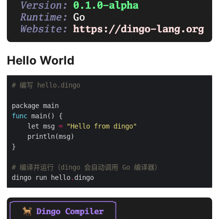
Hello World
# 编写 hello.dingo
func
    let msg 
=
"Hello from dingo"
# 编译并运行（dingo 会自动调用 Go 编译器）
dingo run hello
.