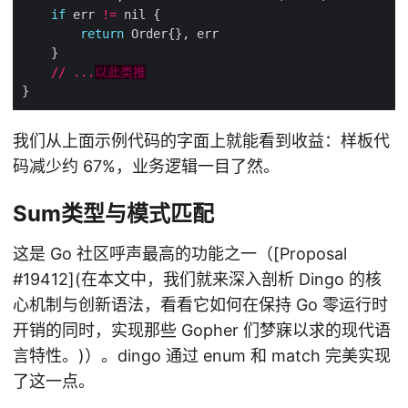
if
 err 
!=
return
//
...
以此类推
我们从上面示例代码的字面上就能看到收益：样板代
码减少约 67%，业务逻辑一目了然。
Sum类型与模式匹配
这是 Go 社区呼声最高的功能之一（[Proposal
#19412](在本文中，我们就来深入剖析 Dingo 的核
心机制与创新语法，看看它如何在保持 Go 零运行时
开销的同时，实现那些 Gopher 们梦寐以求的现代语
言特性。)）。dingo 通过 enum 和 match 完美实现
了这一点。