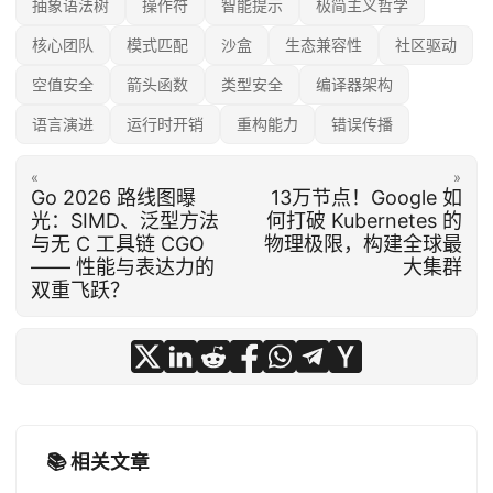
抽象语法树
操作符
智能提示
极简主义哲学
核心团队
模式匹配
沙盒
生态兼容性
社区驱动
空值安全
箭头函数
类型安全
编译器架构
语言演进
运行时开销
重构能力
错误传播
«
»
Go 2026 路线图曝
13万节点！Google 如
光：SIMD、泛型方法
何打破 Kubernetes 的
与无 C 工具链 CGO
物理极限，构建全球最
—— 性能与表达力的
大集群
双重飞跃？
📚 相关文章