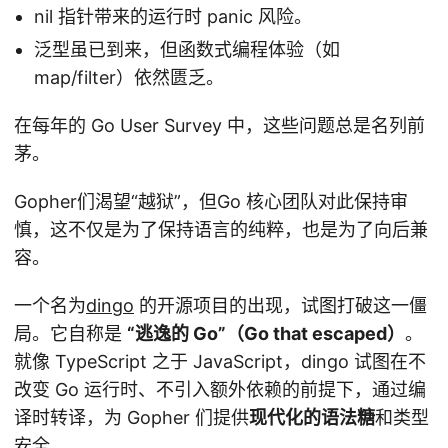
nil 指针带来的运行时 panic 风险。
泛型虽已到来，但函数式编程体验（如
map/filter）依然匮乏。
在每年的 Go User Survey 中，这些问题总是名列前
茅。
Gopher们渴望“越狱”，但Go 核心团队对此保持审
慎，这不仅是为了保持语言的纯粹，也是为了向后兼
容。
一个名为
dingo
的开源项目的出现，试图打破这一僵
局。它自称是
“逃逸的 Go”（Go that escaped）
。
就像 TypeScript 之于 JavaScript，dingo 试图在不
改变 Go 运行时、不引入额外依赖的前提下，通过编
译时转译，为 Gopher 们提供
现代化的语法糖
和类型
安全。