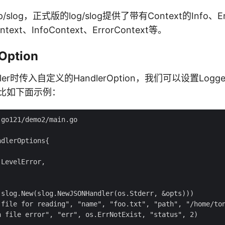
slog，正式版的log/slog提供了带有Context的Info、
text、InfoContext、ErrorContext等。
rOption
ler时传入自定义的HandlerOption，我们可以设置Log
e，比如下面示例：
go121/demo2/main.go

dlerOptions{



LevelError,

(slog.New(slog.NewJSONHandler(os.Stderr, &opts)))

 file for reading", "name", "foo.txt", "path", "/home/ton