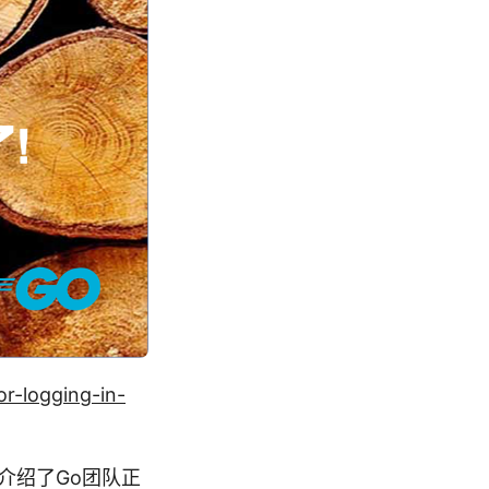
r-logging-in-
介绍了Go团队正