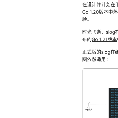
在设计并计划在
Go 1.20版本
中落
验。
时光飞逝，slog在
布的
Go 1.21版本
正式版的slog
图依然适用：