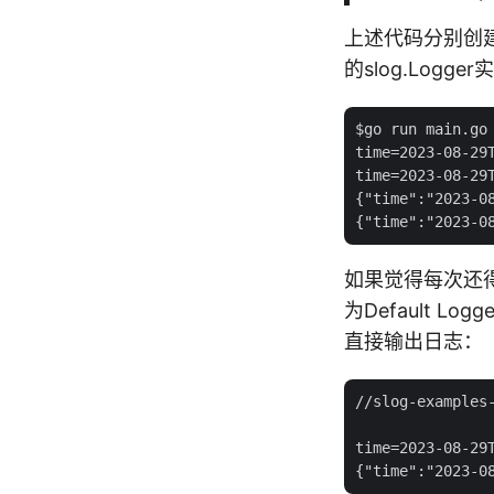
上述代码分别创建了一
的slog.Log
$go run main.go

time=2023-08-29
time=2023-08-29
{"time":"2023-0
如果觉得每次还得使
为Default L
直接输出日志：
//slog-examples-
time=2023-08-29