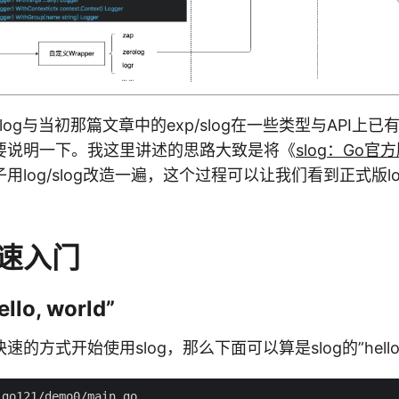
log与当初那篇文章中的exp/slog在一些类型与API上
要说明一下。我这里讲述的思路大致是将《
slog：Go
log/slog改造一遍，这个过程可以让我们看到正式版log/
。
g快速入门
ello, world”
的方式开始使用slog，那么下面可以算是slog的”hello, 
go121/demo0/main.go
