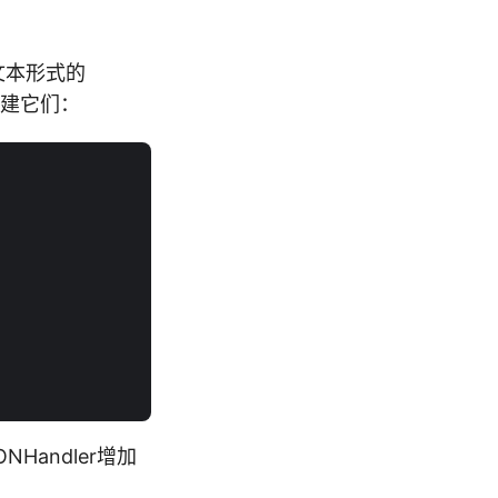
的文本形式的
创建它们：
ONHandler增加