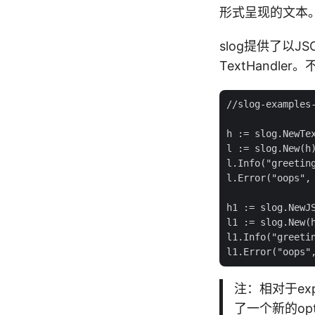
形式呈现的文本
slog提供了以JS
TextHandl
//slog-examples-
h := slog.NewTex
l := slog.New(h)
l.Info("greeting
l.Error("oops", 
h1 := slog.NewJS
l1 := slog.New(h
l1.Info("greetin
注：相对于exp/
了一个新的opts