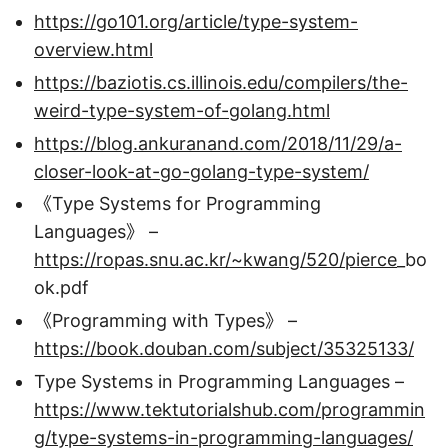
https://go101.org/article/type-system-
overview.html
https://baziotis.cs.illinois.edu/compilers/the-
weird-type-system-of-golang.html
https://blog.ankuranand.com/2018/11/29/a-
closer-look-at-go-golang-type-system/
《Type Systems for Programming
Languages》 –
https://ropas.snu.ac.kr/~kwang/520/pierce
_bo
ok.pdf
《Programming with Types》 –
https://book.douban.com/subject/35325133/
Type Systems in Programming Languages –
https://www.tektutorialshub.com/programmin
g/type-systems-in-programming-languages/