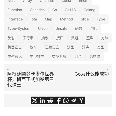
Alias
Array
Channel
Const
Enum
Function
Generics
Go
Go1.18
Golang
Interface
Iota
Map
Method
Slice
Type
Type-System
Union
Unsafe
函数
切片
反射
字符串
抽象
接口
数组
整型
方法
机器语言
枚举
汇编语言
泛型
浮点
类型
类型嵌入
类型推导
类型系统
组合
结构体
«
»
阿根廷圆梦卡塔尔世界
Go为什么能成功
杯，梅西正式加冕第三
代球王