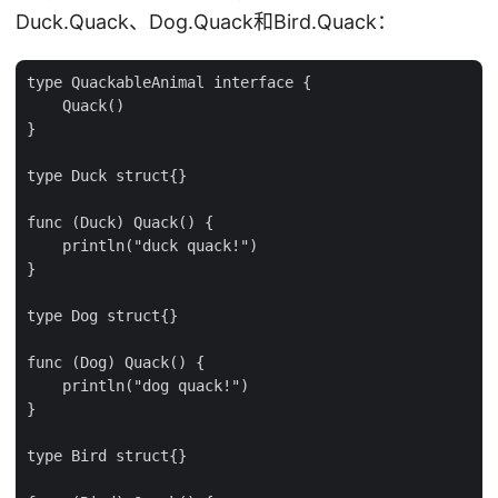
Duck.Quack、Dog.Quack和Bird.Quack：
type QuackableAnimal interface {

    Quack()

}

type Duck struct{}

func (Duck) Quack() {

    println("duck quack!")

}

type Dog struct{}

func (Dog) Quack() {

    println("dog quack!")

}

type Bird struct{}
