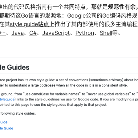
推出的代码风格指南有一个共同特点，那就是
规范性有余
都期待这Go语言的发源地：Google公司的Go编码风格
经在其
style guide站点
上推出了其内部使用的很多主流编程语言
++
、
Java
、
C#
、
JavaScript
、
Python
、
Shell
等。