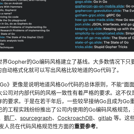
界Gopher的Go编码风格建立了基线。大多数情况下只
具的自动格式化就可以写出风格比较地道的Go代码了。
ive Go》更像是说明地道风格Go代码的总体原则，不能“
大公司对内部代码的风格一致性有着严格的要求。这不仅
作的要求。于是在若干年后，一些较早接纳Go且成为Go
己的工程实践纷纷推出了公司内使用的Go编码风格规范
、
鹅厂
、
sourcegraph
、
CockroachDB
、
gitlab
等。这些
开发人员在代码风格规范性方面的
重要参考
。