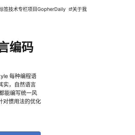
标签
技术专栏
项目
GopherDaily
关于我
言编码
o-style 每种编程语
。其实，自然语言
都能编写统一风
针对惯用法的优化