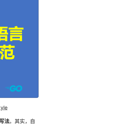
yle
)写法
。其实，自