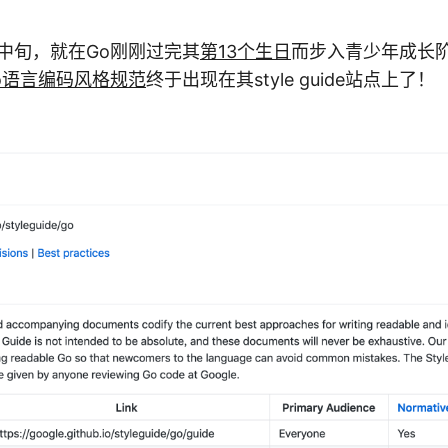
月份中旬，就在Go刚刚过完其
第13个生日
而步入青少年成长
Go语言编码风格规范
终于出现在其style guide站点上了！