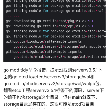
go: finding module 
for
 package go
.
etcd
.
io
/
etcd
/
server
go: finding module 
for
 package go
.
etcd
.
io
/
etcd
/
server
go: finding module 
for
 package go
.
etcd
.
io
/
etcd
/
raft
/
...
...
go: downloading go
.
etcd
.
io
/
etcd
/
pkg
/
v3 v3
.
5.1
go: downloading go
.
etcd
.
io
/
etcd
/
api
/
v3 v3
.
5.1
go: finding module 
for
 package go
.
etcd
.
io
/
etcd
/
server
go: finding module 
for
 package go
.
etcd
.
io
/
etcd
/
server
github
.
com
/
bigwhite
/
    go
.
etcd
.
io
/
etcd
/
server
/
v3
/
storage
/
wal: module go
.
github
.
com
/
bigwhite
/
    go
.
etcd
.
io
/
etcd
/
server
/
v3
/
storage
/
wal
/
walpb: modu
go mod tidy命令报错，提示没找到server/v3.5.1下
面的go.etcd.io/etcd/server/v3/storage/wal和
go.etcd.io/etcd/server/v3/storage/wal/walpb包。
翻看etcd工程server/v3.5.1标签下的源码，server下
的确不包含storage这个目录。但在
main分支
下，
storage目录是存在的。这很可能是etcd项目自