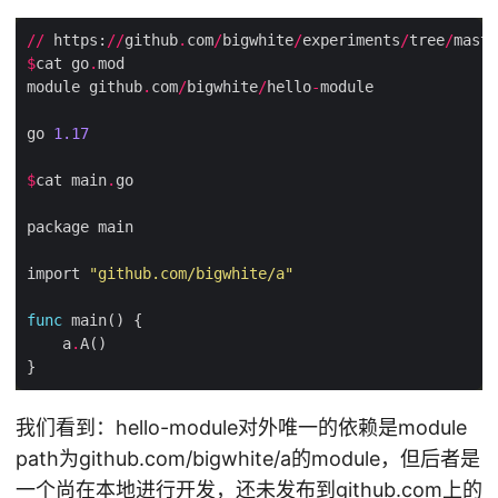
//
 https:
//
github
.
com
/
bigwhite
/
experiments
/
tree
/
maste
$
cat go
.
module github
.
com
/
bigwhite
/
hello
-
go 
1.17
$
cat main
.
import 
"github.com/bigwhite/a"
func
    a
.
我们看到：hello-module对外唯一的依赖是module
path为github.com/bigwhite/a的module，但后者是
一个尚在本地进行开发，还未发布到github.com上的