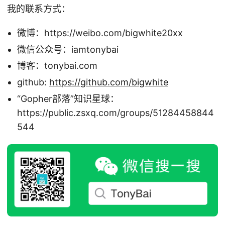
我的联系方式：
微博：https://weibo.com/bigwhite20xx
微信公众号：iamtonybai
博客：tonybai.com
github:
https://github.com/bigwhite
“Gopher部落”知识星球：
https://public.zsxq.com/groups/51284458844
544