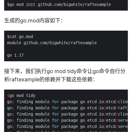
生成的go.mod内容如下：
接下来，我们执行go mod tidy命令让go命令自行分
析raftexample的依赖并下载这些依赖：
$
go: finding module 
for
 package go
.
etcd
.
io
/
etcd
/
client
go: finding module 
for
 package go
.
etcd
.
io
/
etcd
/
raft
/
v
go: finding module 
for
 package go
.
etcd
.
io
/
etcd
/
client
go: finding module 
for
 package go
.
etcd
.
io
/
etcd
/
server
go: finding module 
for
 package go
.
etcd
.
io
/
etcd
/
server