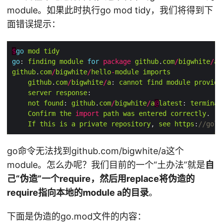
module。如果此时执行go mod tidy，我们将得到下
面错误提示：
$
go
mod
tidy
go
: 
finding
module
for
package
github
.
com
/
bigwhite
/
a
github
.
com
/
bigwhite
/
hello
-
module
imports
github
.
com
/
bigwhite
/
a
: 
cannot
find
module
providi
server
response
not
found
: 
github
.
com
/
bigwhite
/
a
@
latest
: 
terminal
Confirm
the
import
path
was
entered
correctly
If
this
is
a
private
repository
, 
see
https
:
//gola
go命令无法找到github.com/bigwhite/a这个
module。怎么办呢？我们目前的一个“土办法”就是
自
己“伪造”一个require，然后用replace将伪造的
require指向本地的module a的目录
。
下面是伪造的go.mod文件的内容：