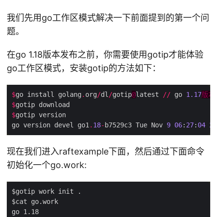
我们先用go工作区模式解决一下前面提到的第一个问
题。
在go 1.18版本发布之前，你需要使用gotip才能体验
go工作区模式，安装gotip的方法如下：
$
go install golang
.
org
/
dl
/
gotip
@
latest 
//
 go 
1.17
版本
$
$
go version devel go1
.
18
-
b7529c3 Tue Nov 
9
06
:
27
:
04
20
现在我们进入raftexample下面，然后通过下面命令
初始化一个go.work: