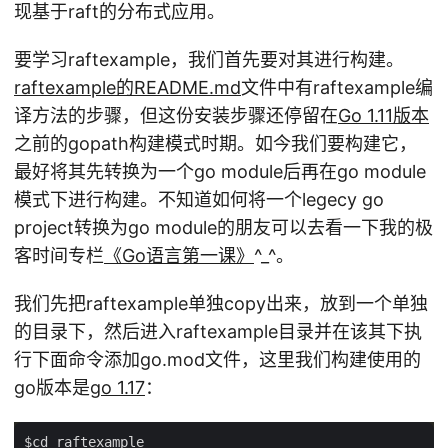
现基于raft的分布式应用。
要学习raftexample，我们首先要对其进行构建。
raftexample的README.md
文件中有raftexample编
译方法的步骤，但这份安装步骤还停留在
Go 1.11版本
之前的gopath构建模式时期。如今我们要构建它，
最好将其先转换为一个go module后再在go module
模式下进行构建。不知道如何将一个legecy go
project转换为go module的朋友可以去看一下我的极
客时间专栏
《Go语言第一课》
^_^。
我们先把raftexample单独copy出来，放到一个单独
的目录下，然后进入raftexample目录并在该其下执
行下面命令添加go.mod文件，这里我们构建使用的
go版本是
go 1.17
：