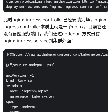
clusterrolebinding.rbac.authorization.k8s.io "nginx-i
此时nginx-ingress controller已经安装完毕，nginx-
ingress controller本质上就是一个nginx，目前它还
没有暴露服务端口，我们通过nodeport方式暴露
nginx-ingress service到集群外面：
下载https://raw.githubusercontent.com/kubernetes/ingre
修改service-nodeport.yaml:

apiVersion: v1

kind: Service

metadata:

  name: ingress-nginx

  namespace: kube-system

spec:

  type: NodePort
