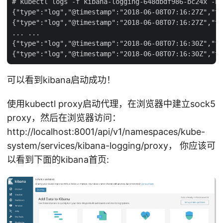
# kubectl logs -f kibana-logging-648dbdf986-bc24x -n 
{"type":"log","@timestamp":"2018-06-08T07:16:27Z","ta
{"type":"log","@timestamp":"2018-06-08T07:16:27Z","ta
... ...

{"type":"log","@timestamp":"2018-06-08T07:16:30Z","ta
可以看到kibana启动成功！
使用kubectl proxy启动代理，在浏览器中建立sock5
proxy，然后在浏览器访问：
http://localhost:8001/api/v1/namespaces/kube-
system/services/kibana-logging/proxy， 你应该可
以看到下面的kibana首页: