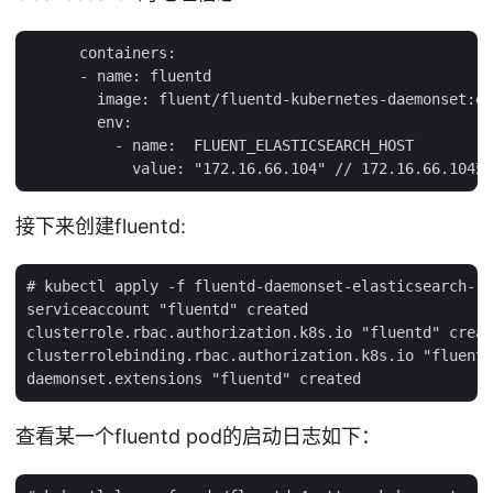
      containers:

      - name: fluentd

        image: fluent/fluentd-kubernetes-daemonset:el
        env:

          - name:  FLUENT_ELASTICSEARCH_HOST

接下来创建fluentd:
# kubectl apply -f fluentd-daemonset-elasticsearch-rb
serviceaccount "fluentd" created

clusterrole.rbac.authorization.k8s.io "fluentd" creat
clusterrolebinding.rbac.authorization.k8s.io "fluentd
查看某一个fluentd pod的启动日志如下：