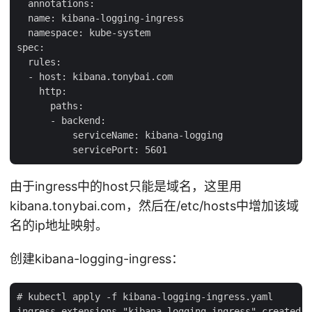
  annotations:

  name: kibana-logging-ingress

  namespace: kube-system

spec:

  rules:

  - host: kibana.tonybai.com

    http:

      paths:

      - backend:

          serviceName: kibana-logging

由于ingress中的host只能是域名，这里用
kibana.tonybai.com，然后在/etc/hosts中增加该域
名的ip地址映射。
创建kibana-logging-ingress：
# kubectl apply -f kibana-logging-ingress.yaml
