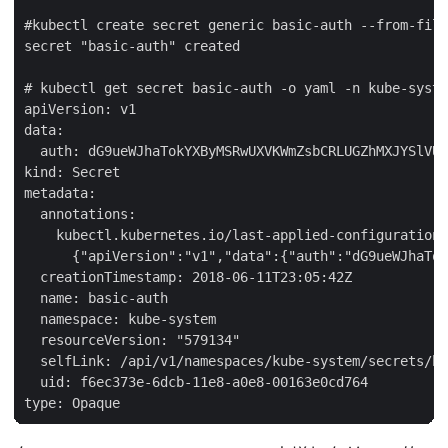
#kubectl create secret generic basic-auth --from-file
secret "basic-auth" created

# kubectl get secret basic-auth -o yaml -n kube-syste
apiVersion: v1

data:

  auth: dG9ueWJhaTokYXByMSRwUXVKWmZsbCRLUGZhMXJYSlVUQ
kind: Secret

metadata:

  annotations:

    kubectl.kubernetes.io/last-applied-configuration:
      {"apiVersion":"v1","data":{"auth":"dG9ueWJhaTok
  creationTimestamp: 2018-06-11T23:05:42Z

  name: basic-auth

  namespace: kube-system

  resourceVersion: "579134"

  selfLink: /api/v1/namespaces/kube-system/secrets/ba
  uid: f6ec373e-6dcb-11e8-a0e8-00163e0cd764
