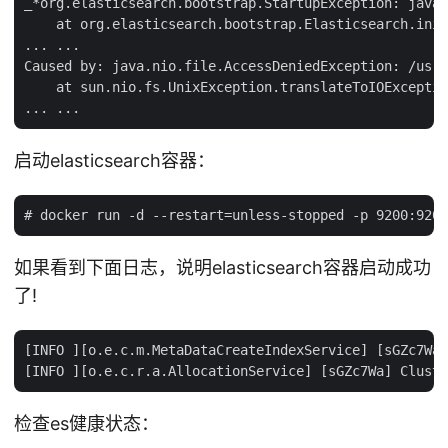
_*org.elasticsearch.bootstrap.StartupException: java.
    at org.elasticsearch.bootstrap.Elasticsearch.init
... ...

Caused by: java.nio.file.AccessDeniedException: /usr/
    at sun.nio.fs.UnixException.translateToIOExceptio
启动elasticsearch容器：
如果看到下面日志，说明elasticsearch容器启动成功
了!
[INFO ][o.e.c.m.MetaDataCreateIndexService] [sGZc7Wa]
检查es健康状态：