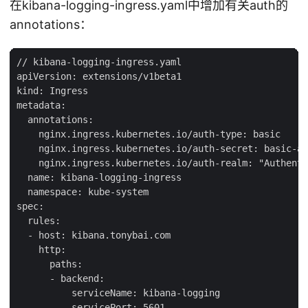
在kibana-logging-ingress.yaml中增加有关auth的
annotations：
// kibana-logging-ingress.yaml

apiVersion: extensions/v1beta1

kind: Ingress

metadata:

  annotations:

    nginx.ingress.kubernetes.io/auth-type: basic

    nginx.ingress.kubernetes.io/auth-secret: basic-au
    nginx.ingress.kubernetes.io/auth-realm: "Authenti
  name: kibana-logging-ingress

  namespace: kube-system

spec:

  rules:

  - host: kibana.tonybai.com

    http:

      paths:

      - backend:

          serviceName: kibana-logging
