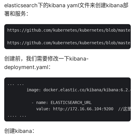
elasticsearch下的kibana yaml文件来创建kibana部
署和服务：
https://github.com/kubernetes/kubernetes/blob/master/
创建前，我们需要修改一下kibana-
deployment.yaml：
... ...

        image: docker.elastic.co/kibana/kibana:
          - name: ELASTICSEARCH_URL

            value: http://172.16.66.104:9200 
创建kibana：