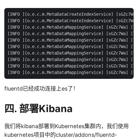
[INFO ][o.e.c.m.MetaDataCreateIndexService] [sGZc7Wa]
[INFO ][o.e.c.m.MetaDataCreateIndexService] [sGZc7Wa]
[INFO ][o.e.c.m.MetaDataMappingService] [sGZc7Wa] [lo
[INFO ][o.e.c.m.MetaDataMappingService] [sGZc7Wa] [lo
[INFO ][o.e.c.m.MetaDataMappingService] [sGZc7Wa] [lo
[INFO ][o.e.c.m.MetaDataMappingService] [sGZc7Wa] [lo
[INFO ][o.e.c.m.MetaDataMappingService] [sGZc7Wa] [lo
[INFO ][o.e.c.m.MetaDataMappingService] [sGZc7Wa] [lo
[INFO ][o.e.c.m.MetaDataMappingService] [sGZc7Wa] [lo
fluentd已经成功连接上es了！
四. 部署Kibana
我们将kibana部署到Kubernetes集群内，我们使用
kubernetes项目中的cluster/addons/fluentd-