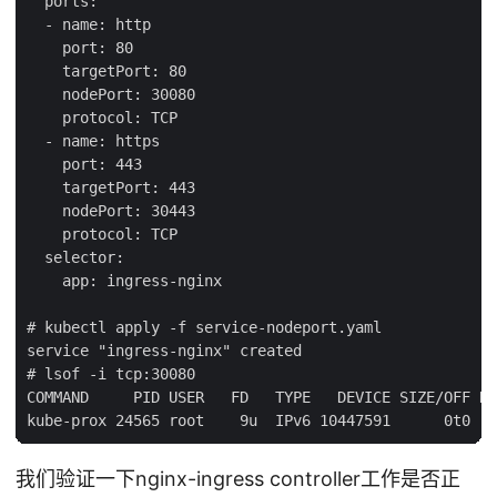
  ports:

  - name: http

    port: 80

    targetPort: 80

    nodePort: 30080

    protocol: TCP

  - name: https

    port: 443

    targetPort: 443

    nodePort: 30443

    protocol: TCP

  selector:

    app: ingress-nginx

# kubectl apply -f service-nodeport.yaml

service "ingress-nginx" created

# lsof -i tcp:30080

COMMAND     PID USER   FD   TYPE   DEVICE SIZE/OFF NO
我们验证一下nginx-ingress controller工作是否正