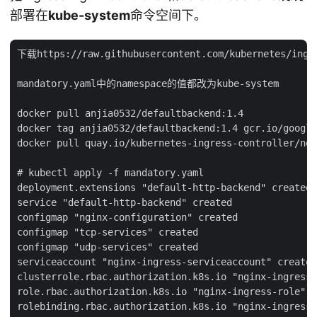
部署在
kube-system
命令空间下。
下载https://raw.githubusercontent.com/kubernetes/ingre
mandatory.yaml中的namespace的值都改为kube-system

docker pull anjia0532/defaultbackend:1.4

docker tag anjia0532/defaultbackend:1.4 gcr.io/google
docker pull quay.io/kubernetes-ingress-controller/ngi
# kubectl apply -f mandatory.yaml

deployment.extensions "default-http-backend" created

service "default-http-backend" created

configmap "nginx-configuration" created

configmap "tcp-services" created

configmap "udp-services" created

serviceaccount "nginx-ingress-serviceaccount" created

clusterrole.rbac.authorization.k8s.io "nginx-ingress-
role.rbac.authorization.k8s.io "nginx-ingress-role" c
rolebinding.rbac.authorization.k8s.io "nginx-ingress-