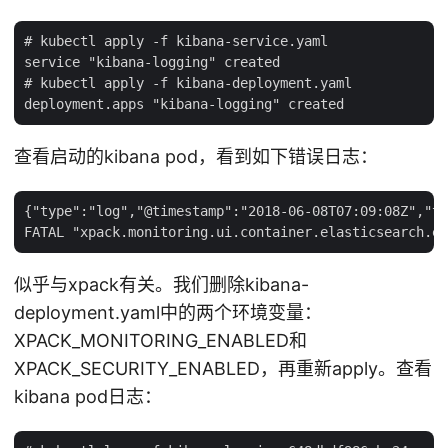
# kubectl apply -f kibana-service.yaml

service "kibana-logging" created

# kubectl apply -f kibana-deployment.yaml

查看启动的kibana pod，看到如下错误日志：
{"type":"log","@timestamp":"2018-06-08T07:09:08Z","ta
似乎与xpack有关。我们删除kibana-
deployment.yaml中的两个环境变量：
XPACK_MONITORING_ENABLED和
XPACK_SECURITY_ENABLED，再重新apply。查看
kibana pod日志：