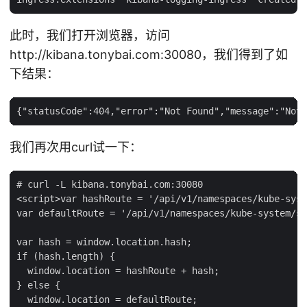
此时，我们打开浏览器，访问
http://kibana.tonybai.com:30080，我们得到了如
下结果：
我们再次用curl试一下：
# curl -L kibana.tonybai.com:30080

<script>var hashRoute = '/api/v1/namespaces/kube-syst
var defaultRoute = '/api/v1/namespaces/kube-system/se
var hash = window.location.hash;

if (hash.length) {

  window.location = hashRoute + hash;

} else {
