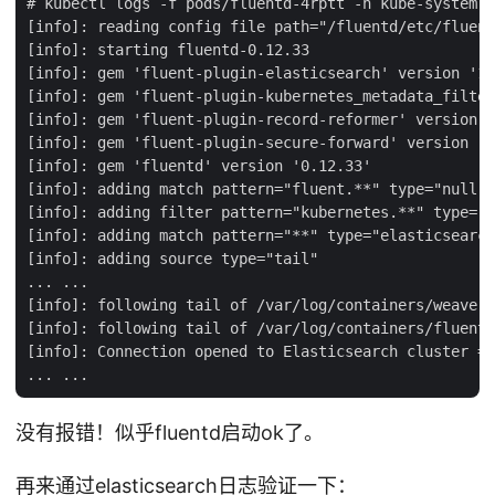
# kubectl logs -f pods/fluentd-4rptt -n kube-system

[info]: reading config file path="/fluentd/etc/fluent
[info]: starting fluentd-0.12.33

[info]: gem 'fluent-plugin-elasticsearch' version '1.
[info]: gem 'fluent-plugin-kubernetes_metadata_filter
[info]: gem 'fluent-plugin-record-reformer' version '
[info]: gem 'fluent-plugin-secure-forward' version '0
[info]: gem 'fluentd' version '0.12.33'

[info]: adding match pattern="fluent.**" type="null"

[info]: adding filter pattern="kubernetes.**" type="k
[info]: adding match pattern="**" type="elasticsearch
[info]: adding source type="tail"

... ...

[info]: following tail of /var/log/containers/weave-n
[info]: following tail of /var/log/containers/fluentd
[info]: Connection opened to Elasticsearch cluster =>
没有报错！似乎fluentd启动ok了。
再来通过elasticsearch日志验证一下：