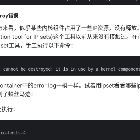
troy错误
志来看，似乎某些内核组件占用了一些IP资源，没有释放
stration tool for IP sets)这个工具以前从来没有接触过。
 一个ipset工具，手工执行以下命令：
tainer中的error log一模一样。试着用ipset看看哪
到了蛛丝马迹：
e上执行：
co-hosts-4
