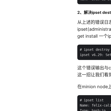
2、解决ipset des
从上述的错误日
ipset(admini
get install
# ipset destroy

这个错误输出与con
这一招让我们看
在minion nod
# ipset list

Name: felix-cali
Type: hash:ip
