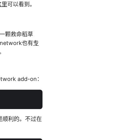
这里
可以看到。
后一颗救命稻草
twork也有
专
。
ork add-on：
少都还是顺利的。不过在