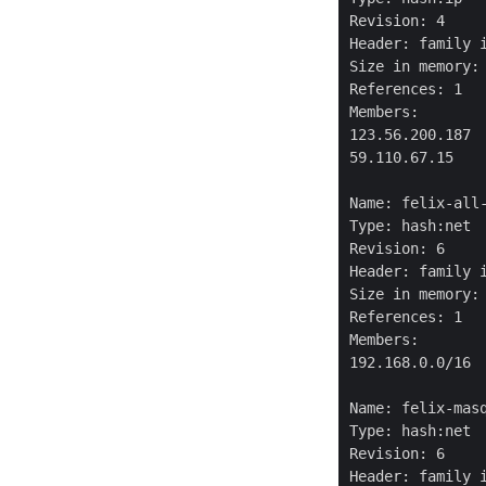
Revision: 4

Header: family i
Size in memory: 
References: 1

Members:

123.56.200.187

59.110.67.15

Name: felix-all-
Type: hash:net

Revision: 6

Header: family i
Size in memory: 
References: 1

Members:

192.168.0.0/16

Name: felix-masq
Type: hash:net

Revision: 6

Header: family i