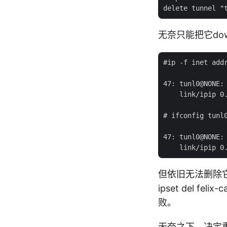
无奈只能把它do
#ip -f inet addr
47: tunl0@NONE:
    link/ipip 0.
# ifconfig tunl0
47: tunl0@NONE:
但依旧无法删除它。
ipset del fel
败。
无奈之下，决定重启