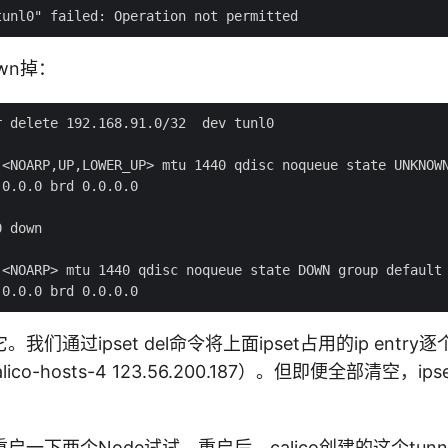
wn掉：
 delete 192.168.91.0/32  dev tunl0

 <NOARP,UP,LOWER_UP> mtu 1440 qdisc noqueue state UNKNOWN
0.0.0 brd 0.0.0.0

 down

 <NOARP> mtu 1440 qdisc noqueue state DOWN group default 
我们通过ipset del命令将上面ipset占用的ip entr
ix-calico-hosts-4 123.56.200.187）。但即便全部清空，ip
一下两个Node试试。重启后，calico创建的这个tun