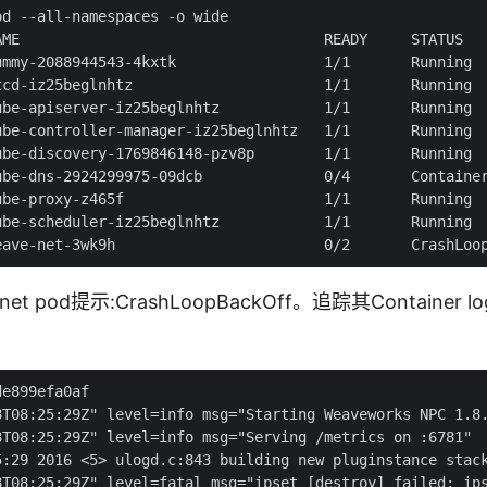
d --all-namespaces -o wide

AME                                   READY     STATUS   
ummy-2088944543-4kxtk                 1/1       Running  
tcd-iz25beglnhtz                      1/1       Running  
ube-apiserver-iz25beglnhtz            1/1       Running  
ube-controller-manager-iz25beglnhtz   1/1       Running  
ube-discovery-1769846148-pzv8p        1/1       Running  
ube-dns-2924299975-09dcb              0/4       Container
ube-proxy-z465f                       1/1       Running  
ube-scheduler-iz25beglnhtz            1/1       Running  
et pod提示:CrashLoopBackOff。追踪其Containe
e899efa0af

8T08:25:29Z" level=info msg="Starting Weaveworks NPC 1.8.
8T08:25:29Z" level=info msg="Serving /metrics on :6781"

5:29 2016 <5> ulogd.c:843 building new pluginstance stack