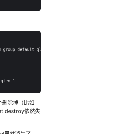
 group default qlen 1

qlen 1

y逐个删除掉（比如
set destroy依然失
nel居然消失了。