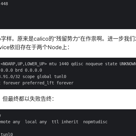
448

co字样。原来是calico的“残留势力”在作祟啊。进一步我们发
device依旧存在于两个Node上：
 <NOARP,UP,LOWER_UP> mtu 1440 qdisc noqueue state UNKNOWN
0.0.0 brd 0.0.0.0

.91.0/32 scope global tunl0

，但最终都以失败告终：


mote any  local any  ttl inherit  nopmtudisc

tunl0
