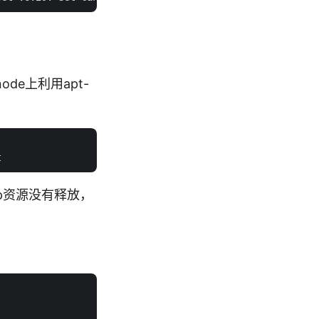
。
在node上利用apt-
些ip资源没有释放，