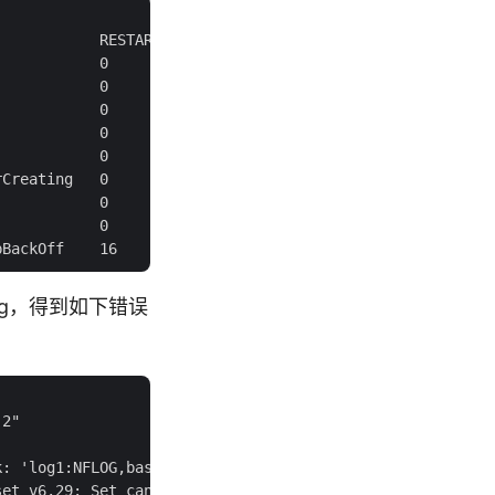
           RESTARTS   AGE       IP             NODE

           0          42m       10.47.217.91   iz25begln
           0          42m       10.47.217.91   iz25begln
           0          42m       10.47.217.91   iz25begln
           0          42m       10.47.217.91   iz25begln
           0          42m       10.47.217.91   iz25begln
Creating   0          42m       <none>         iz25begln
           0          42m       10.47.217.91   iz25begln
           0          42m       10.47.217.91   iz25begln
r log，得到如下错误
2"

: 'log1:NFLOG,base1:BASE,pcap1:PCAP'
