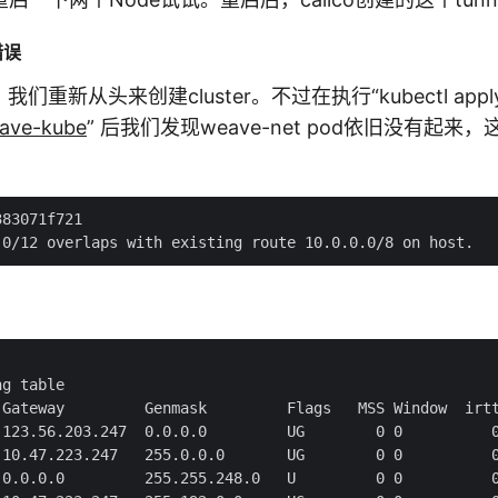
错误
们重新从头来创建cluster。不过在执行“kubectl apply
weave-kube
” 后我们发现weave-net pod依旧没有起来
83071f721

：
g table

 Gateway         Genmask         Flags   MSS Window  irtt
 123.56.203.247  0.0.0.0         UG        0 0          0
 10.47.223.247   255.0.0.0       UG        0 0          0
 0.0.0.0         255.255.248.0   U         0 0          0