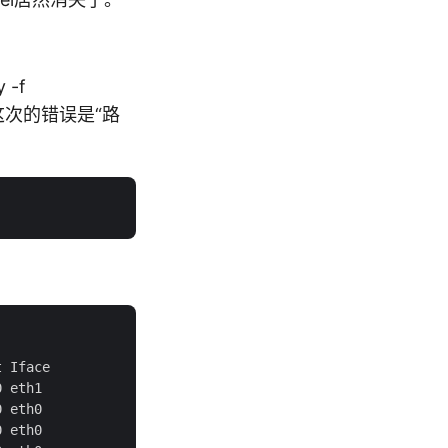
 -f
，这次的错误是“路
 Iface

 eth1

 eth0

 eth0
