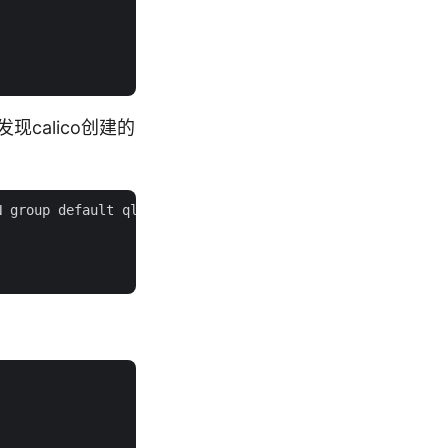
现calico创建的
 group default qlen 1
