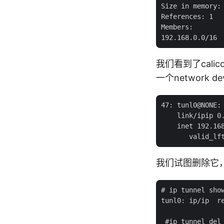
Size in memory: 
References: 1

Members:

我们看到了cali
一个network 
47: tunl0@NONE:
    link/ipip 0.
    inet 192.168
我们试图删除它
# ip tunnel show
tunl0: ip/ip  re
 #ip tunnel del 