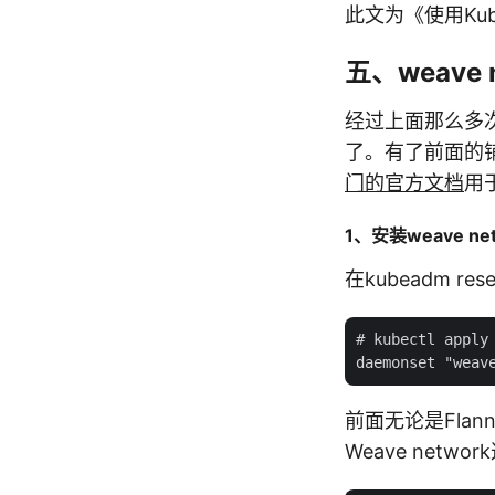
此文为《使用Kub
五、weave n
经过上面那么多次
了。有了前面的铺
门的官方文档
用
1、安装weave net
在kubeadm r
# kubectl apply 
前面无论是Flann
Weave netw