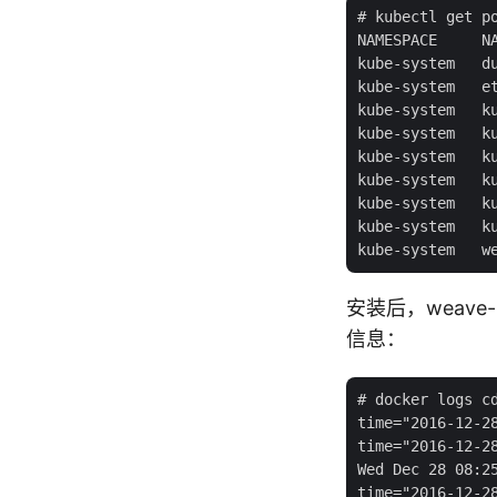
# kubectl get po
NAMESPACE     N
kube-system   d
kube-system   e
kube-system   k
kube-system   k
kube-system   k
kube-system   k
kube-system   k
kube-system   k
安装后，weave-n
信息：
# docker logs cd
time="2016-12-2
time="2016-12-2
Wed Dec 28 08:2