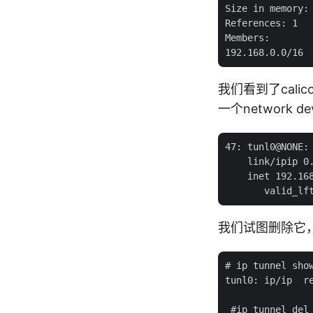
Size in memory: 
References: 1

Members:

我们看到了cali
一个network 
47: tunl0@NONE:
    link/ipip 0.
    inet 192.168
我们试图删除它
# ip tunnel show
tunl0: ip/ip  re
 #ip tunnel del 