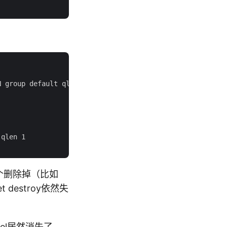
 group default qlen 1

qlen 1

y逐个删除掉（比如
set destroy依然失
nel居然消失了。