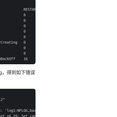
           RESTARTS   AGE       IP             NODE

           0          42m       10.47.217.91   iz25begln
           0          42m       10.47.217.91   iz25begln
           0          42m       10.47.217.91   iz25begln
           0          42m       10.47.217.91   iz25begln
           0          42m       10.47.217.91   iz25begln
Creating   0          42m       <none>         iz25begln
           0          42m       10.47.217.91   iz25begln
           0          42m       10.47.217.91   iz25begln
r log，得到如下错误
2"

: 'log1:NFLOG,base1:BASE,pcap1:PCAP'
