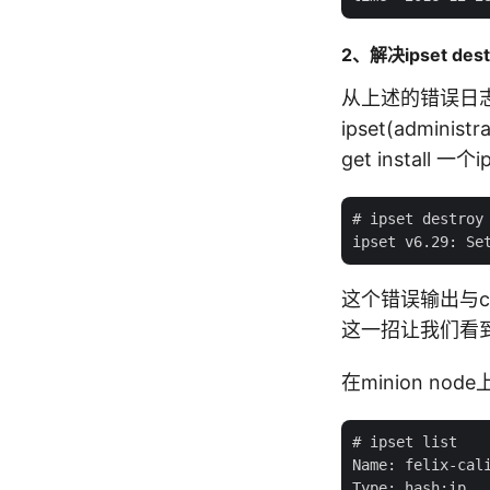
2、解决ipset des
从上述的错误日
ipset(admini
get install
# ipset destroy

这个错误输出与con
这一招让我们看
在minion nod
# ipset list

Name: felix-cali
Type: hash:ip
