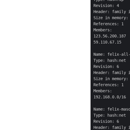
Revision: 4

Header: family i
Size in memory: 
References: 1

Members:

123.56.200.187

59.110.67.15

Name: felix-all-
Type: hash:net

Revision: 6

Header: family i
Size in memory: 
References: 1

Members:

192.168.0.0/16

Name: felix-masq
Type: hash:net

Revision: 6

Header: family i