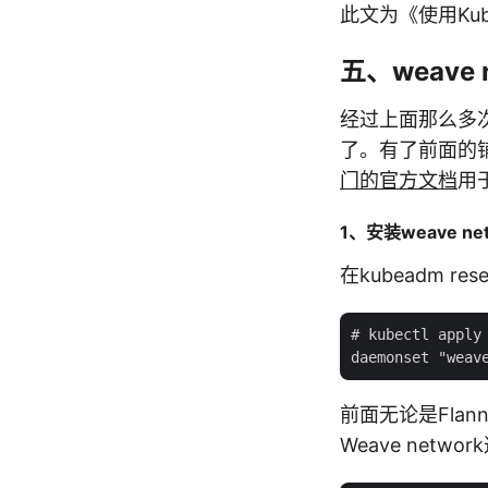
此文为《使用Kub
五、weave n
经过上面那么多次
了。有了前面的铺
门的官方文档
用
1、安装weave net
在kubeadm r
# kubectl apply 
前面无论是Flann
Weave netw