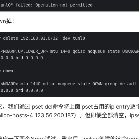
wn掉：
 delete 192.168.91.0/32  dev tunl0

 <NOARP,UP,LOWER_UP> mtu 1440 qdisc noqueue state UNKNOWN
0.0.0 brd 0.0.0.0

 down

 <NOARP> mtu 1440 qdisc noqueue state DOWN group default 
我们通过ipset del命令将上面ipset占用的ip entr
ix-calico-hosts-4 123.56.200.187）。但即便全部清空，ip
一下两个Node试试。重启后，calico创建的这个tun