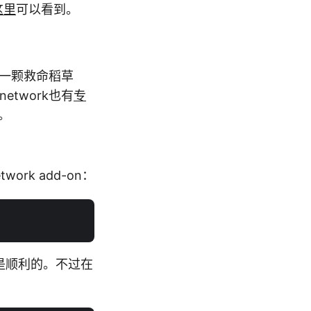
这里
可以看到。
后一颗救命稻草
twork也有
专
。
ork add-on：
少都还是顺利的。不过在