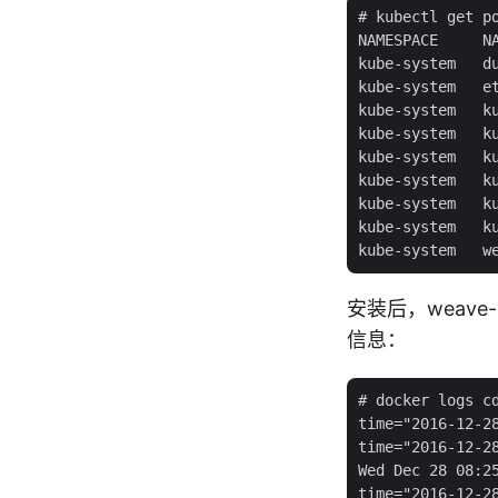
# kubectl get po
NAMESPACE     N
kube-system   d
kube-system   e
kube-system   k
kube-system   k
kube-system   k
kube-system   k
kube-system   k
kube-system   k
安装后，weave-n
信息：
# docker logs cd
time="2016-12-2
time="2016-12-2
Wed Dec 28 08:2