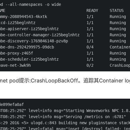
d --all-namespaces -o wide

AME                                   READY     STATUS   
ummy-2088944543-4kxtk                 1/1       Running  
tcd-iz25beglnhtz                      1/1       Running  
ube-apiserver-iz25beglnhtz            1/1       Running  
ube-controller-manager-iz25beglnhtz   1/1       Running  
ube-discovery-1769846148-pzv8p        1/1       Running  
ube-dns-2924299975-09dcb              0/4       Container
ube-proxy-z465f                       1/1       Running  
ube-scheduler-iz25beglnhtz            1/1       Running  
et pod提示:CrashLoopBackOff。追踪其Containe
e899efa0af

8T08:25:29Z" level=info msg="Starting Weaveworks NPC 1.8.
8T08:25:29Z" level=info msg="Serving /metrics on :6781"

5:29 2016 <5> ulogd.c:843 building new pluginstance stack