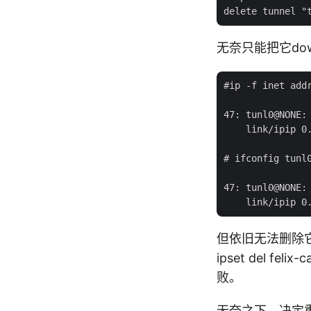
无奈只能把它do
#ip -f inet addr
47: tunl0@NONE:
    link/ipip 0.
# ifconfig tunl0
47: tunl0@NONE:
但依旧无法删除它。
ipset del fel
败。
无奈之下，决定重启