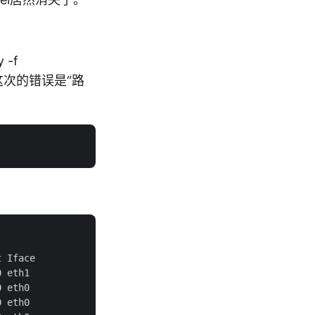
 -f
，这次的错误是“路
 Iface

 eth1

 eth0

 eth0
