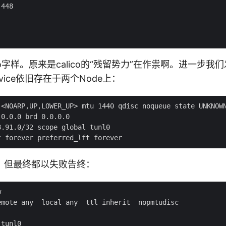
448

co字样。原来是calico的“残留势力”在作祟啊。进一步我们发
device依旧存在于两个Node上：
 <NOARP,UP,LOWER_UP> mtu 1440 qdisc noqueue state UNKNOWN
0.0.0 brd 0.0.0.0

.91.0/32 scope global tunl0

，但最终都以失败告终：


mote any  local any  ttl inherit  nopmtudisc

tunl0
