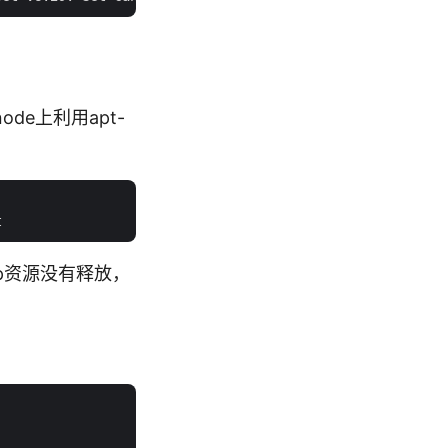
。
在node上利用apt-
些ip资源没有释放，