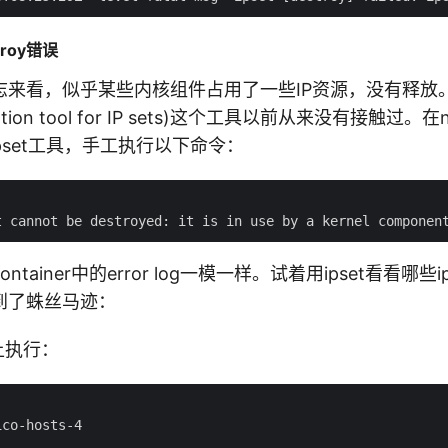
troy错误
志来看，似乎某些内核组件占用了一些IP资源，没有释放
stration tool for IP sets)这个工具以前从来没有接触过。
 一个ipset工具，手工执行以下命令：
tainer中的error log一模一样。试着用ipset看看哪
到了蛛丝马迹：
e上执行：
co-hosts-4
