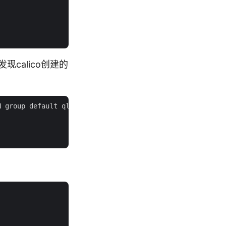
现calico创建的
 group default qlen 1
