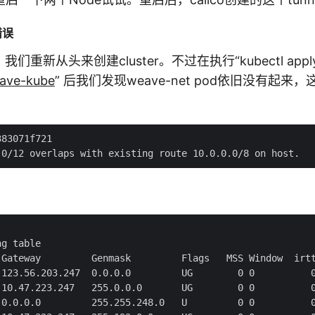
错误
们重新从头来创建cluster。不过在执行“kubectl apply
weave-kube
” 后我们发现weave-net pod依旧没有起来
83071f721

：
g table

 Gateway         Genmask         Flags   MSS Window  irtt
 123.56.203.247  0.0.0.0         UG        0 0          0
 10.47.223.247   255.0.0.0       UG        0 0          0
 0.0.0.0         255.255.248.0   U         0 0          0