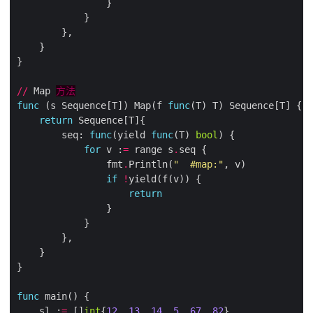
//
 Map 
方法
func
 (s Sequence[T]) Map(f 
func
return
        seq: 
func
(yield 
func
(T) 
bool
for
 v :
=
 range s
.
                fmt
.
Println(
"  #map:"
if
!
return
func
    sl :
=
 []
int
{
12
, 
13
, 
14
, 
5
, 
67
, 
82