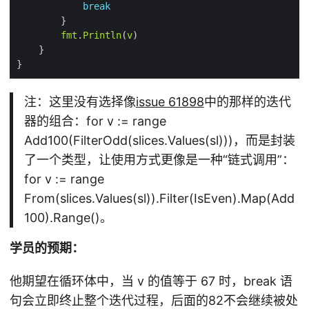
break
fmt
.
Println
(
v
注：这里没有选择像
issue 61898
中的那样的迭代
器的组合：for v := range
Add100(FilterOdd(slices.Values(sl)))，而是封装
了一个类型，让使用方式更像是一种“链式调用”：
for v := range
From(slices.Values(sl)).Filter(IsEven).Map(Add
100).Range()。
学员的预期：
他期望在循环体中，当 v 的值等于 67 时，break 语
句会立即终止整个迭代过程，后面的82不会继续被处