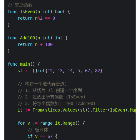
// 辅助函数
func
IsEven
(
n
int
) 
bool
return
n
%
2
==
0
func
Add100
(
n
int
) 
int
return
n
+
100
func
main
sl
:=
 []
int
{
12
, 
13
, 
14
, 
5
, 
67
, 
82
// 构建一个迭代器管道：
// 1. 从切片 sl 创建一个序列
// 2. 过滤出所有偶数 (IsEven)
// 3. 将每个偶数加上 100 (Add100)
it
:=
From
(
slices
.
Values
(
sl
)).
Filter
(
IsEven
).
Map
(
for
v
:=
range
it
.
Range
// 循环体
if
v
==
67