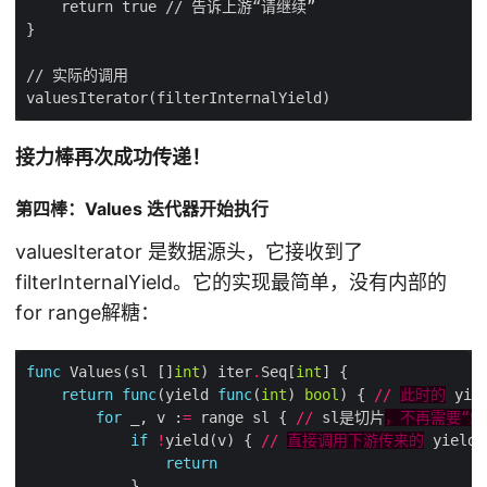
接力棒再次成功传递！
第四棒：Values 迭代器开始执行
valuesIterator 是数据源头，它接收到了
filterInternalYield。它的实现最简单，没有内部的
for range解糖：
func
 Values(sl []
int
) iter
.
Seq[
int
return
func
(yield 
func
(
int
) 
bool
) { 
//
此时的
 yie
for
 _, v :
=
 range sl { 
//
 sl是切片
，不再需要“解
if
!
yield(v) { 
//
直接调用下游传来的
return