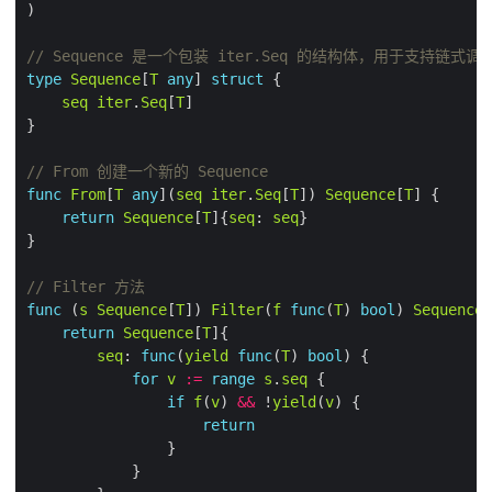
// Sequence 是一个包装 iter.Seq 的结构体，用于支持链式调
type
Sequence
[
T
any
] 
struct
seq
iter
.
Seq
[
T
// From 创建一个新的 Sequence
func
From
[
T
any
](
seq
iter
.
Seq
[
T
]) 
Sequence
[
T
return
Sequence
[
T
]{
seq
: 
seq
// Filter 方法
func
 (
s
Sequence
[
T
]) 
Filter
(
f
func
(
T
) 
bool
) 
Sequence
[
return
Sequence
[
T
seq
: 
func
(
yield
func
(
T
) 
bool
for
v
:=
range
s
.
seq
if
f
(
v
) 
&&
 !
yield
(
v
return