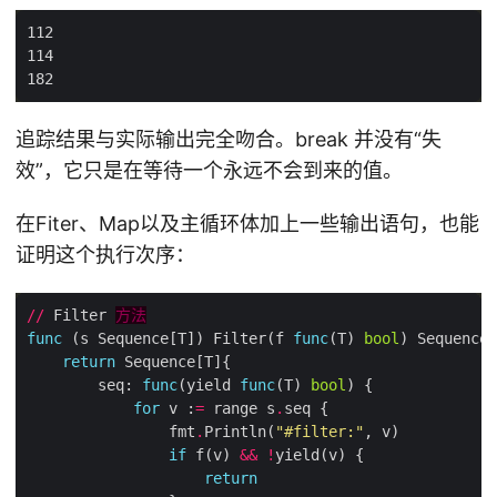
追踪结果与实际输出完全吻合。break 并没有“失
效”，它只是在等待一个永远不会到来的值。
在Fiter、Map以及主循环体加上一些输出语句，也能
证明这个执行次序：
//
 Filter 
方法
func
 (s Sequence[T]) Filter(f 
func
(T) 
bool
return
        seq: 
func
(yield 
func
(T) 
bool
for
 v :
=
 range s
.
                fmt
.
Println(
"#filter:"
if
 f(v) 
&&
!
return