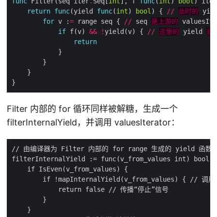
func
 Filter(seq iter
.
Seq[
int
], f 
func
(
int
) 
bool
) iter
return
func
(yield 
func
(
int
) 
bool
) { 
//
此时的
 yie
for
 v :
=
 range seq { 
//
 seq 
是上游的
if
 f(v) 
&&
!
yield(v) { 
//
这里的
 yield 
是
 
return
Filter 内部的 for 循环同样被解糖，生成一个
filterInternalYield，并调用 valuesIterator：