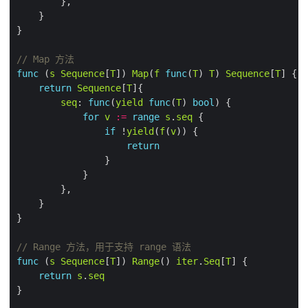
// Map 方法
func
 (
s
Sequence
[
T
]) 
Map
(
f
func
(
T
) 
T
) 
Sequence
[
T
return
Sequence
[
T
seq
: 
func
(
yield
func
(
T
) 
bool
for
v
:=
range
s
.
seq
if
 !
yield
(
f
(
v
return
// Range 方法，用于支持 range 语法
func
 (
s
Sequence
[
T
]) 
Range
() 
iter
.
Seq
[
T
return
s
.
seq