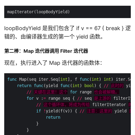
loopBodyYield 是我们包含了 if v == 67 { break } 逻
辑的、由编译器生成的第一个 yield 函数。
第二棒：Map 迭代器调用 Filter 迭代器
现在，执行进入了 Map 迭代器的函数体：
func
 Map(seq iter
.
Seq[
int
], f 
func
(
int
) 
int
) iter
.
Seq
return
func
(yield 
func
(
int
) 
bool
) { 
//
此时的
 yie
//
关键在这里！这个
for
 range 
也会被解糖。
for
 v :
=
 range seq { 
//
 seq 
是上游的
//
这个循环体，将成为传给
 filterIterator 
的
if
!
yield(f(v)) { 
//
注意：这里的
 yield 
是
return