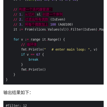
//
构建一个迭代器管道：
//
1.
从切片
 sl 
创建一个序列
//
2.
过滤出所有偶数
//
3.
将每个偶数加上
100
    it :
=
 From(slices
.
Values(sl))
.
Filter(IsEven)
.
for
 v :
=
 range it
.
//
循环体
        fmt
.
Println(
"   # enter main loop: "
if
 v 
==
67
break
        fmt
.
输出结果如下：