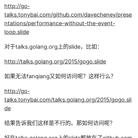
http://go-
talks.tonybai.com/github.com/davecheney/prese
ntations/performance-without-the-event-
loop.slide
对于talks.golang.org上的slide，比如：
http://talks.golang.org/2015/gogo.slide
如果无法fanqiang又如何访问呢？这样行么？
http://go-
talks.tonybai.com/talks.golang.org/2015/gogo.sli
de
结果告诉我们这样是不行的。那如何访问呢？
好在talks.golang.org上的slide都放在了github.com