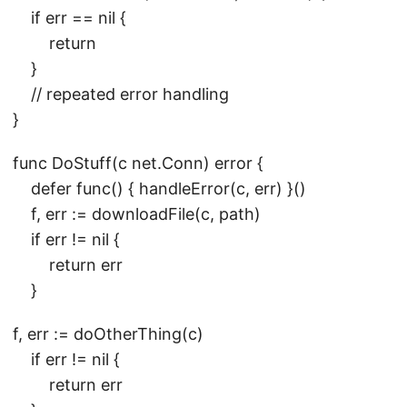
if err == nil {
return
}
// repeated error handling
}
func DoStuff(c net.Conn) error {
defer func() { handleError(c, err) }()
f, err := downloadFile(c, path)
if err != nil {
return err
}
f, err := doOtherThing(c)
if err != nil {
return err