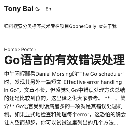
Tony Bai
|
En
归档
搜索
分类
标签
技术专栏
项目
GopherDaily
关于我
Home
Posts
Go语言的有效错误处理
中午闲暇翻看Daniel Morsing的“The Go scheduler”
时，发现其另外一篇短文“Effective error handling
in Go”，文章不长，但感觉对Go中错误处理方法总结
的还是比较到位的，这里译之供大家参考。 **一、简
介** Go语言受到诟病最多的一项就是其错误处理机
制。如果显式地检查和处理每个error，这恐怕的确会
让人望而却步。你可以试试这里列出的几个方法...