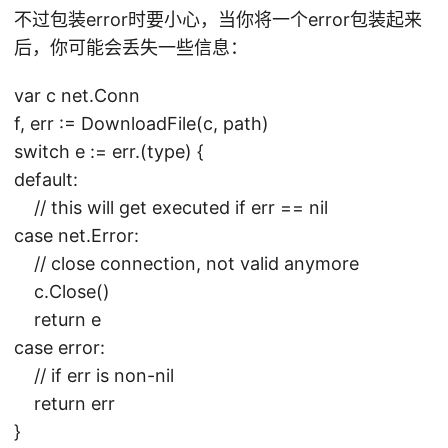
不过包装error时要小心，当你将一个error包装起来
后，你可能会丢失一些信息：
var c net.Conn
f, err := DownloadFile(c, path)
switch e := err.(type) {
default:
// this will get executed if err == nil
case net.Error:
// close connection, not valid anymore
c.Close()
return e
case error:
// if err is non-nil
return err
}