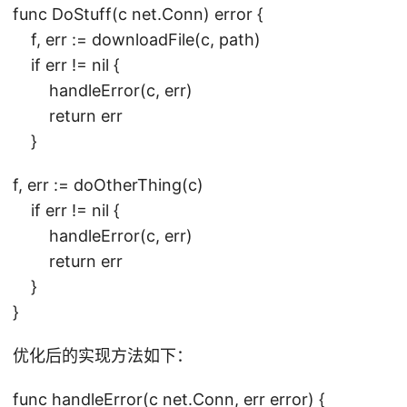
func DoStuff(c net.Conn) error {
f, err := downloadFile(c, path)
if err != nil {
handleError(c, err)
return err
}
f, err := doOtherThing(c)
if err != nil {
handleError(c, err)
return err
}
}
优化后的实现方法如下：
func handleError(c net.Conn, err error) {