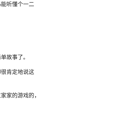
妈能听懂个一二
简单故事了。
却很肯定地说这
过家家的游戏的，