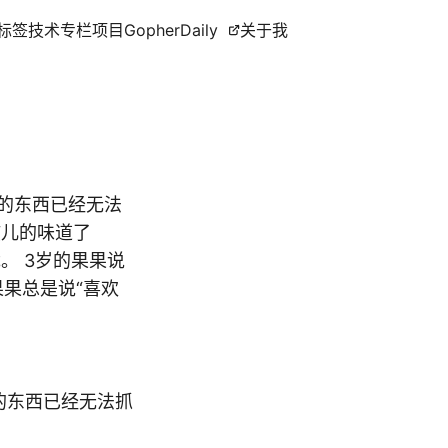
标签
技术专栏
项目
GopherDaily
关于我
去的东西已经无法
孩儿的味道了
。 3岁的果果说
果果总是说“喜欢
的东西已经无法抓