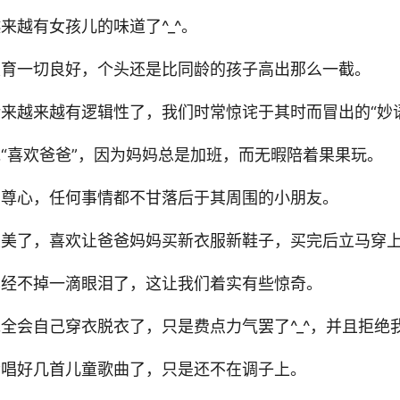
来越有女孩儿的味道了^_^。
发育一切良好，个头还是比同龄的孩子高出那么一截。
话来越来越有逻辑性了，我们时常惊诧于其时而冒出的“妙
说“喜欢爸爸”，因为妈妈总是加班，而无暇陪着果果玩。
自尊心，任何事情都不甘落后于其周围的小朋友。
臭美了，喜欢让爸爸妈妈买新衣服新鞋子，买完后立马穿
已经不掉一滴眼泪了，这让我们着实有些惊奇。
完全会自己穿衣脱衣了，只是费点力气罢了^_^，并且拒绝
会唱好几首儿童歌曲了，只是还不在调子上。