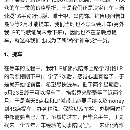
众的车一贯的价格坚挺，于是我们还是决定订车 – 新
速腾1.6手动舒适版、雅士银、黑内饰。销售顾问告知
最少等2月才能提车，我们当时也不怎么会开车(另外
我LP的驾驶证尚未考下来)，因此也不在意晚点提
车，就这样我们也成为了所谓的"神车党"一员。
1、提车
在等车的过程中，我和LP加紧找陪练上路学习(恰LP
的驾照刚刚下来)，学了3次后，感觉心里有谱了，于
是就开始催销售，希望尽快提车。催了两个星期后，
5月23日终于可以提车了，掐指算来整整等了近两个
月。于是当天8点我和LP就带上必要手续以及money
到4S店提车。办各种税、保险以及车检、办牌照过程
中都需要自己开车，虽然练过车，但毕竟手生，于是
找来一个五年开车经验的同事陪同^_^，一来让他帮忙