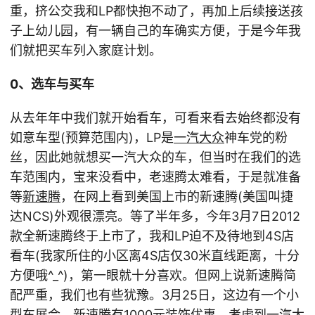
重，挤公交我和LP都快抱不动了，再加上后续接送孩
子上幼儿园，有一辆自己的车确实方便，于是今年我
们就把买车列入家庭计划。
0、选车与买车
从去年年中我们就开始看车，可看来看去始终都没有
如意车型(预算范围内)，LP是
一汽大众
神车党的粉
丝，因此她就想买一汽大众的车，但当时在我们的选
车范围内，宝来没看中，老速腾太难看，于是就准备
等
新速腾
，在网上看到美国上市的新速腾(美国叫捷
达NCS)外观很漂亮。等了半年多，今年3月7日2012
款全新速腾终于上市了，我和LP迫不及待地到4S店
看车(我家所住的小区离4S店仅30米直线距离，十分
方便哦^_^)，第一眼就十分喜欢。但网上说新速腾简
配严重，我们也有些犹豫。3月25日，这边有一个小
型车展会，新速腾有1000元装饰优惠，考虑到一汽大