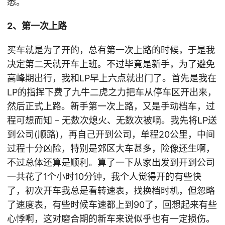
悉。
2、第一次上路
买车就是为了开的，总有第一次上路的时候，于是我
决定第二天就开车上班。不过毕竟是新手，为了避免
高峰期出行，我和LP早上六点就出门了。首先是我在
LP的指挥下费了九牛二虎之力把车从停车区开出来，
然后正式上路。新手第一次上路，又是手动档车，过
程可想而知 – 无数次熄火、无数次被嘀。我先将LP送
到公司(顺路)，再自己开到公司，单程20公里，中间
过程十分凶险，特别是郊区大车甚多，险像还生啊，
不过总体还算是顺利。算了一下从家出发到开到公司
一共花了1个小时10分钟，我个人觉得开的有些快
了，初次开车我总是看转速表，找换档时机，但忽略
了速度表，有些时候车速都上到90了，回想起来有些
心悸啊，这对磨合期的新车来说似乎也有一定损伤。