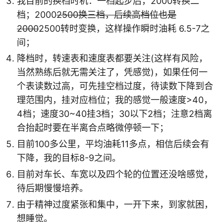
我目前的换档时机：一档起步后，2000转换二
档；2000
2500换三档，后续高档位也是
2000
2500转时变换，这样操作瞬时油耗 6.5-7之
间；
降档时，转速表和速度表都要关注(这样有风险，
当然熟练后就无需关注了，凭感觉)，如果任何一
个表读数过高，可先挂空档过度，待读数下降到合
理范围内，挂对应档位；我的感觉一般速度>40，
4档；速度30~40挂3档；30以下2档；注意2档离
合抬起时要在半离合点略微停顿一下；
目前100多公里，平均油耗11多点，相信后续会有
下降，我的目标8-9之间。
目前对车长、车宽以及四个轮的位置还没啥感觉，
待后期慢慢培养。
由于精神过度紧张和集中，一开下来，到家就困，
想睡觉。