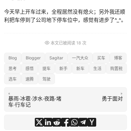
今天早上开车过来，全程居然没有熄火；另外我还顺
利把车停到了公司地下停车位中，感觉有进步了^_^。
本文已被阅读
18
次
Blog
Blogger
Sagitar
一汽大众
买车
博客
思考
感悟
提车
新手
新车
生活
购置税
选车
速腾
驾驶
«
»
暴雨·冰雹·涉水·夜路·堵
勇于面对
车·行车记