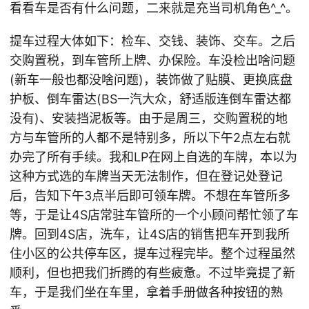
看看车是否有什么问题，二来就是充当司机角色^_^。
提车过程大体如下：检车、交钱、装饰、交车。之后
交购置税，到车管所上牌、办保险。车没检出啥问题
(新车一般也都没啥问题)，装饰做了贴膜、更换底盘
护板、倒车雷达(BS一汽大众，舒适版连倒车雷达都
没有)、安装挡泥板等。由于是周三，交购置税的地
方与车管所的人都不是特别多，所以下午2点左右就
办完了所有手续。我和LP在网上自选的车牌，本以为
这种方式选的车牌当天无法制作，但在登记处登记
后，告知下午3点半后即可领车牌。不想在车管所多
等，于是让4S店常驻车管所的一个小顾问帮忙领了车
牌。回到4S店，洗车，让4S店的销售把车开到我所
住小区的公共停车区，提车过程完毕。整个过程虽然
顺利，但也把我们折腾的有些疲惫。不过毕竟提了新
车，于是我们坐在车里，拿着手册做各种按钮的熟