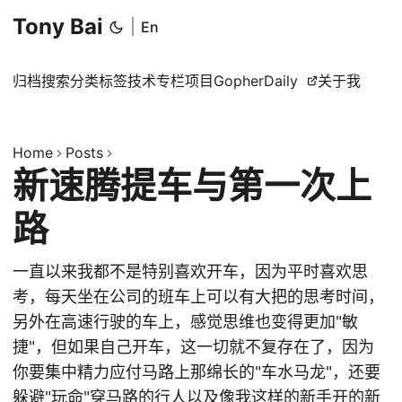
Tony Bai
|
En
归档
搜索
分类
标签
技术专栏
项目
GopherDaily
关于我
Home
Posts
新速腾提车与第一次上
路
一直以来我都不是特别喜欢开车，因为平时喜欢思
考，每天坐在公司的班车上可以有大把的思考时间，
另外在高速行驶的车上，感觉思维也变得更加"敏
捷"，但如果自己开车，这一切就不复存在了，因为
你要集中精力应付马路上那绵长的"车水马龙"，还要
躲避"玩命"穿马路的行人以及像我这样的新手开的新