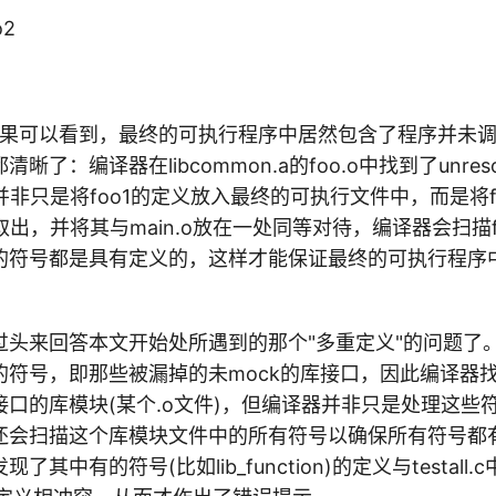
o2
结果可以看到，最终的可执行程序中居然包含了程序并未调用
了：编译器在libcommon.a的foo.o中找到了unreso
器并非只是将foo1的定义放入最终的可执行文件中，而是将fo
.a中取出，并将其与main.o放在一处同等对待，编译器会扫描
的符号都是具有定义的，这样才能保证最终的可执行程序
头来回答本文开始处所遇到的那个"多重定义"的问题了。因为t
ved的符号，即那些被漏掉的未mock的库接口，因此编译
口的库模块(某个.o文件)，但编译器并非只是处理这些
还会扫描这个库模块文件中的所有符号以确保所有符号都
其中有的符号(比如lib_function)的定义与testall.