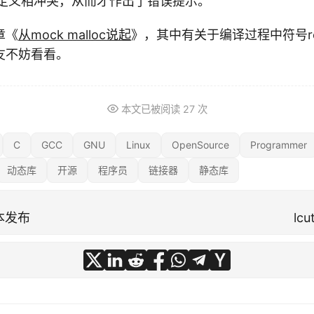
ction)定义相冲突，从而才作出了错误提示。
章《
从mock malloc说起
》，其中有关于编译过程中符号re
友不妨看看。
本文已被阅读
27
次
C
GCC
GNU
Linux
OpenSource
Programmer
动态库
开源
程序员
链接器
静态库
4版本发布
lc