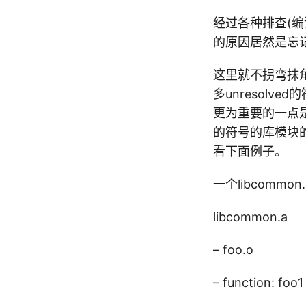
经过各种排查(
的原因居然是忘记mo
这里就不拐弯抹角
多unresolv
更为重要的一点是要
的符号的库模块的
看下面例子。
一个libcommo
libcommon.a
– foo.o
– function: foo1