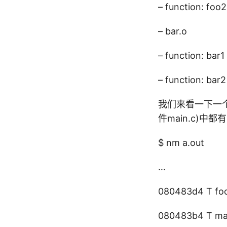
– function: foo2
– bar.o
– function: bar1
– function: bar2
我们来看一下一个调
件main.c)中
$ nm a.out
…
080483d4 T fo
080483b4 T ma