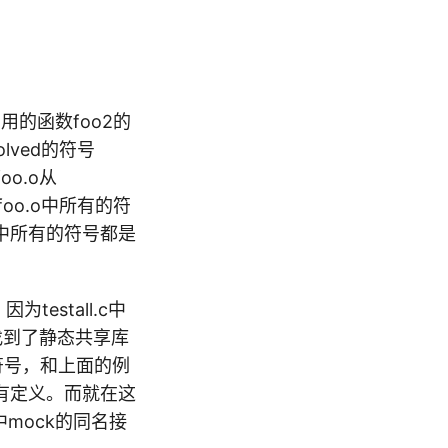
的函数foo2的
lved的符号
o.o从
foo.o中所有的符
中所有的符号都是
estall.c中
器找到了静态共享库
符号，和上面的例
有定义。而就在这
c中mock的同名接