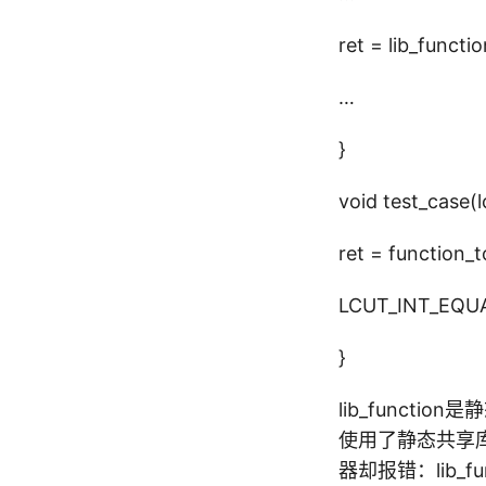
ret = lib_functi
…
}
void test_case(l
ret = function_
LCUT_INT_EQUAL(
}
lib_function是
使用了静态共享库
器却报错：lib_f