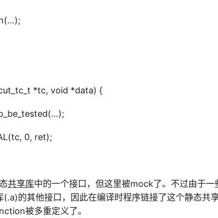
on(…);
cut_tc_t *tc, void *data) {
to_be_tested(…);
tc, 0, ret);
静态
共享库
中的一个接口，但这里被mock了。不过由于一些其他
(.a)的其他接口，因此在编译时程序链接了这个静态共
unction被多重定义了。