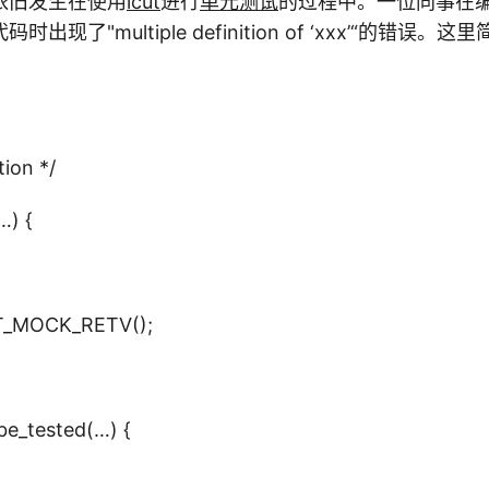
依旧发生在使用
lcut
进行
单元测试
的过程中。一位同事在
出现了"multiple definition of ‘xxx’“的错误
tion */
…) {
UT_MOCK_RETV();
_be_tested(…) {