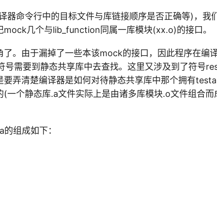
编译器命令行中的目标文件与库链接顺序是否正确等)，我
ck几个与lib_function同属一库模块(xx.o)的接口。
了。由于漏掉了一些本该mock的接口，因此程序在编译tes
ed的符号需要到静态共享库中去查找。这里又涉及到了符号res
弄清楚编译器是如何对待静态共享库中那个拥有testall.o中
(一个静态库.a文件实际上是由诸多库模块.o文件组合而
n.a的组成如下：