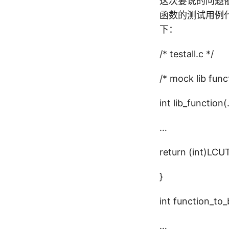
这次要说的问题
函数的测试用例代码时
下：
/* testall.c */
/* mock lib func
int lib_function(
…
return (int)LC
}
int function_to
…