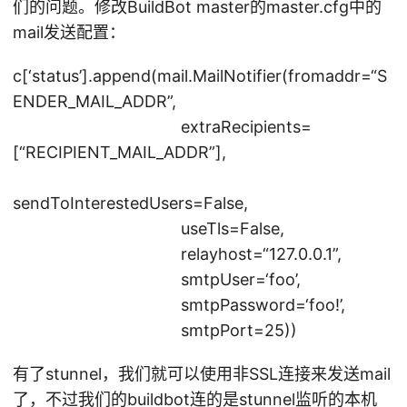
们的问题。修改BuildBot master的master.cfg中的
mail发送配置：
c[‘status’].append(mail.MailNotifier(fromaddr=“S
ENDER_MAIL_ADDR”,
extraRecipients=
[“RECIPIENT_MAIL_ADDR”],
sendToInterestedUsers=False,
useTls=False,
relayhost=“127.0.0.1”,
smtpUser=‘foo’,
smtpPassword=‘foo!’,
smtpPort=25))
有了stunnel，我们就可以使用非SSL连接来发送mail
了，不过我们的buildbot连的是stunnel监听的本机