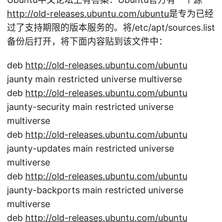
http://old-releases.ubuntu.com/ubuntu
是专为已经
过了支持期限的版本服务的。将/etc/apt/sources.list
备份后打开，将下面内容贴到该文件中：
deb
http://old-releases.ubuntu.com/ubuntu
jaunty main restricted universe multiverse
deb
http://old-releases.ubuntu.com/ubuntu
jaunty-security main restricted universe
multiverse
deb
http://old-releases.ubuntu.com/ubuntu
jaunty-updates main restricted universe
multiverse
deb
http://old-releases.ubuntu.com/ubuntu
jaunty-backports main restricted universe
multiverse
deb
http://old-releases.ubuntu.com/ubuntu