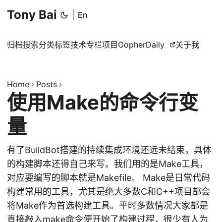
Tony Bai
|
En
归档
搜索
分类
标签
技术专栏
项目
GopherDaily
关于我
Home
Posts
使用Make的命令行变
量
有了BuildBot搭建的持续集成环境还远未结束，具体
的构建脚本还得自己来写。我们用的是Make工具，
对应要编写的脚本就是Makefile。 Make是日常代码
构建常用的工具，尤其是绝大多数C和C++项目都会
将Make作为首选构建工具。平时多数情况大家都是
直接敲入make命令便开始了构建过程，很少有人为