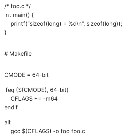
/* foo.c */
int main() {
printf(“sizeof(long) = %d\n”, sizeof(long));
}
# Makefile
CMODE = 64-bit
ifeq (
$(CMODE), 64-bit)
CFLAGS += -m64
endif
all:
gcc
$(CFLAGS) -o foo foo.c