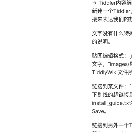
-> Tiddler内容
新建一个Tidd
接来表达我们的
文字没有什么特
的说明。
贴图编辑格式：[i
文字，“image
TiddlyWiki
链接到某文件：[[安
下划线的超链接显示出
install_guid
Save。
链接到另外一个Tidd