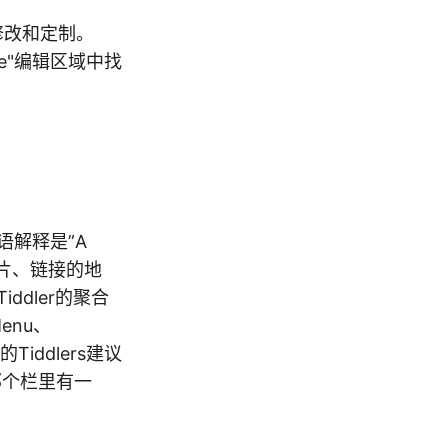
信息修改和定制。
itle"编辑区域中找
语解释是”A
容、图片、链接的地
ddler的聚合
Menu、
Tiddlers建议
那个栏里有一