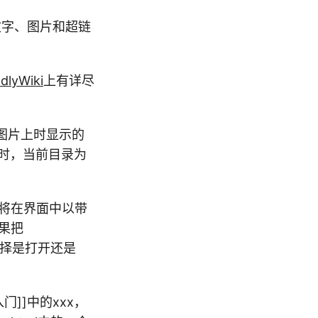
用文字、图片和超链
lyWiki
上有详尽
浮在图片上时显示的
地址时，当前目录为
方法”将在界面中以带
如果把
框让你选择是打开还是
速入门]]中的xxx，