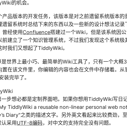
yWiki的机会。
个产品版本的开发任务，该版本是对之前遗留系统版本的
理遗留系统时总结下来的东西以及一些新的设计想法记录
。曾经使用
Confluence
搭建过一个Wiki，但是该系统因
以前建立了一个知识管理系统，不过我们发现这个系统极
我们又想起了TiddlyWiki。
i应该算是世界上最小巧、最简单的Wiki工具了，只有一个大概30
内置在该文件里，你编辑的内容也会在文件中存储着。从
安装完毕了。
yWiki
iki第一步想必都是定制界面吧。如果你想用TiddlyWiki
TiddlyWiki a reusable non-linear personal web
ny’s Diary"之类的描述文字。另外英文看起来比较费劲
i默认采用
UTF-8编码
，对中文的支持完全没有问题。