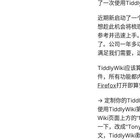
了一次使用Tiddl
近期新启动了一
想趁此机会将梳
参考并迅速上手
了。公司一年多
满足我们需要，这时
TiddlyWik
件，所有功能都
Firefox
打开即算
-> 定制你的Tiddl
使用TiddlyW
Wiki页面上方的"My 
一下，改成"To
文，TiddlyWik