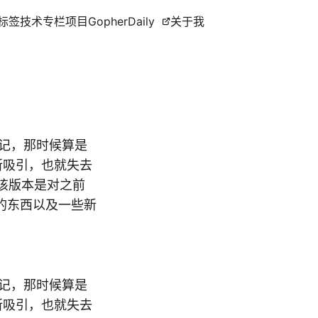
标签
技术专栏
项目
GopherDaily
关于我
些日记，那时候算是
ki所吸引，也就失去
，该版本是对之前
的东西以及一些新
记，那时候算是
ki所吸引，也就失去