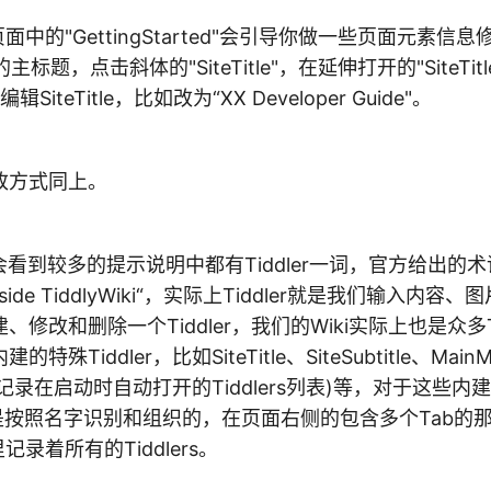
默认页面中的"GettingStarted"会引导你做一些页面元素
: 页面的主标题，点击斜体的"SiteTitle"，在延伸打开的"SiteT
辑SiteTitle，比如改为“XX Developer Guide"。
改方式同上。
你会看到较多的提示说明中都有Tiddler一词，官方给出的术
e inside TiddlyWiki“，实际上Tiddler就是我们输入内
修改和删除一个Tiddler，我们的Wiki实际上也是众多Ti
殊Tiddler，比如SiteTitle、SiteSubtitle、Main
ders(记录在启动时自动打开的Tiddlers列表)等，对于这些内建的
ers是按照名字识别和组织的，在页面右侧的包含多个Tab的
那里记录着所有的Tiddlers。