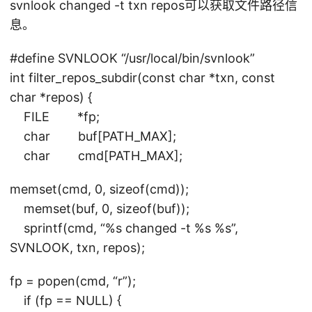
svnlook changed -t txn repos可以获取文件路径信
息。
#define SVNLOOK “/usr/local/bin/svnlook”
int filter_repos_subdir(const char *txn, const
char *repos) {
FILE *fp;
char buf[PATH_MAX];
char cmd[PATH_MAX];
memset(cmd, 0, sizeof(cmd));
memset(buf, 0, sizeof(buf));
sprintf(cmd, “%s changed -t %s %s”,
SVNLOOK, txn, repos);
fp = popen(cmd, “r”);
if (fp == NULL) {