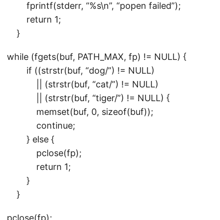
fprintf(stderr, “%s\n”, “popen failed”);
return 1;
}
while (fgets(buf, PATH_MAX, fp) != NULL) {
if ((strstr(buf, “dog/”) != NULL)
|| (strstr(buf, “cat/”) != NULL)
|| (strstr(buf, “tiger/”) != NULL) {
memset(buf, 0, sizeof(buf));
continue;
} else {
pclose(fp);
return 1;
}
}
pclose(fp);