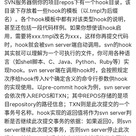
SVN服务器侧你的项目repos下有一个hook目录，该
目录下存放着一些hook的模板（以.tmpl为后缀
名）。各个hook模板中都有对该类型hook的说明，
甚至还包括一段代码样例。如果你想使该hook启
用，需要将xxx.tmpl改名为xxx，这样你再提交代码
时，hook就会被svn server端自动调用。svn的hook
其实就可以理解为一个可执行的文件，你可用各种语
言（如shell脚本、C、Java、Python、Ruby等）实
现hook。svn server端在调用hook时，会按照规定
次序给hook传入N个确定含义的命令行参数供hook
的实现使用。以pre-commit hook为例，svn server
会依次传入REPOS和TXN；其中REPOS存储的是项
目repository的路径信息；TXN则是此次提交的一个
事务号名称。hook实现的返回值将作为svn server判
断是否继续此次提交事务的依据：如果返回0，则svn
server继续此次提交事务，否则svn server停止此次