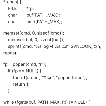
*repos) {
FILE *fp;
char buf[PATH_MAX];
char cmd[PATH_MAX];
memset(cmd, 0, sizeof(cmd));
memset(buf, 0, sizeof(buf));
sprintf(cmd, “%s log -t %s %s”, SVNLOOK, txn,
repos);
fp = popen(cmd, “r”);
if (fp == NULL) {
fprintf(stderr, “%s\n”, “popen failed”);
return 1;
}
while (fgets(buf, PATH_MAX, fp) != NULL) {