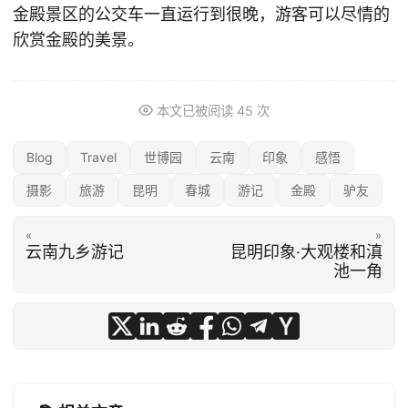
金殿景区的公交车一直运行到很晚，游客可以尽情的
欣赏金殿的美景。
本文已被阅读
45
次
Blog
Travel
世博园
云南
印象
感悟
摄影
旅游
昆明
春城
游记
金殿
驴友
«
»
云南九乡游记
昆明印象·大观楼和滇
池一角