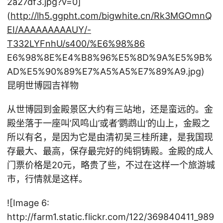
2a27df3.jpg?v=0]
(
http://lh5.ggpht.com/bigwhite.cn/Rk3MGOmnQ
EI/AAAAAAAAAUY/-
T332LYFnhU/s400/%E6%98%86
E6%98%8E%E4%B8%96%E5%8D%9A%E5%9B%
AD%E5%90%89%E7%A5%A5%E7%89%A9.jpg)
昆明世博园吉祥物
从世博园到金殿景区大约有三站地，还是蛮远的。金
殿坐落于一座叫’风鸣山’或者’鹦鹉山’的山上，金殿之
所以有名，是因为它是由清初吴三桂所建，是我国现
存最大、最高，保存最完好的纯铜铸殿。金殿的成人
门票价格是20元，略贵了些，不过在这样一个旅游城
市，行情就是这样。
![Image 6:
http://farm1.static.flickr.com/122/369840411_989