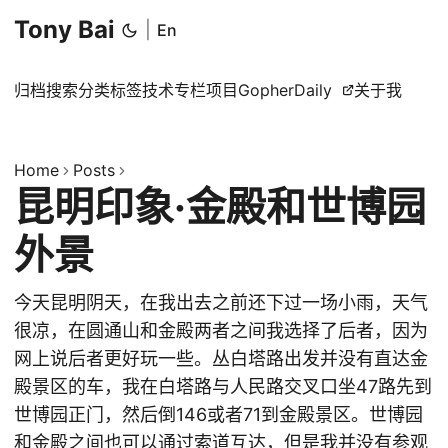
Tony Bai
|
En
归档
搜索
分类
标签
技术专栏
项目
GopherDaily
关于我
Home
Posts
昆明印象·金殿和世博园
外景
今天昆明阴天，在我出去之前还下过一场小雨，天气
很凉，在圆通山和金殿两者之间我选择了后者，因为
网上说后者更好玩一些。丛白塔路出发并没有直达金
殿景区的车，我在白塔路与人民路交叉口坐47路先到
世博园正门，然后倒146或者71到金殿景区。世博园
和金殿之间也可以通过索道互达，但是我并没有参观