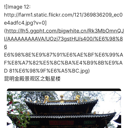
![Image 12:
http://farm1.static.flickr.com/121/369836209_ec0
e4adfc4.jpg?v=0]
(
http://lh5.ggpht.com/bigwhite.cn/Rk3MbOmnQJ
I/AAAAAAAAAVA/UOzj73gstHU/s400/%E6%98%8
6
E6%98%8E%E9%87%91%E6%AE%BF%E6%99%A
F%E8%A7%82%E5%8C%BA%E4%B9%8B%E9%A
D 81%E6%98%9F%E6%A5%BC.jpg)
昆明金殿景观区之魁星楼