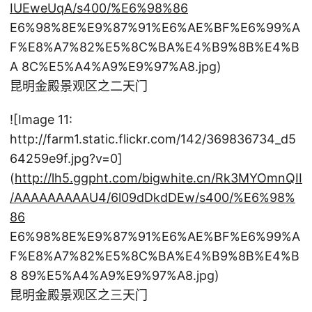
IUEweUqA/s400/%E6%98%86
E6%98%8E%E9%87%91%E6%AE%BF%E6%99%A
F%E8%A7%82%E5%8C%BA%E4%B9%8B%E4%B
A 8C%E5%A4%A9%E9%97%A8.jpg)
昆明金殿景观区之二天门
![Image 11:
http://farm1.static.flickr.com/142/369836734_d5
64259e9f.jpg?v=0]
(
http://lh5.ggpht.com/bigwhite.cn/Rk3MYOmnQII
/AAAAAAAAAU4/6l09dDkdDEw/s400/%E6%98%
86
E6%98%8E%E9%87%91%E6%AE%BF%E6%99%A
F%E8%A7%82%E5%8C%BA%E4%B9%8B%E4%B
8 89%E5%A4%A9%E9%97%A8.jpg)
昆明金殿景观区之三天门