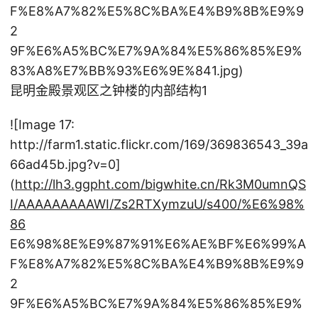
F%E8%A7%82%E5%8C%BA%E4%B9%8B%E9%9
2
9F%E6%A5%BC%E7%9A%84%E5%86%85%E9%
83%A8%E7%BB%93%E6%9E%841.jpg)
昆明金殿景观区之钟楼的内部结构1
![Image 17:
http://farm1.static.flickr.com/169/369836543_39a
66ad45b.jpg?v=0]
(
http://lh3.ggpht.com/bigwhite.cn/Rk3M0umnQS
I/AAAAAAAAAWI/Zs2RTXymzuU/s400/%E6%98%
86
E6%98%8E%E9%87%91%E6%AE%BF%E6%99%A
F%E8%A7%82%E5%8C%BA%E4%B9%8B%E9%9
2
9F%E6%A5%BC%E7%9A%84%E5%86%85%E9%