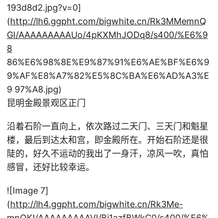
193d8d2.jpg?v=0]
(
http://lh6.ggpht.com/bigwhite.cn/Rk3MMemnQ
GI/AAAAAAAAAUo/4pKXMhJODq8/s400/%E6%9
8
86%E6%98%8E%E9%87%91%E6%AE%BF%E6%9
9%AF%E8%A7%82%E5%8C%BA%E6%AD%A3%E
9 97%A8.jpg)
昆明金殿景观区正门
沿着石阶一直向上，依次路过二天门、三天门和魁星
楼，最后到达太和宫，即金殿所在。开始石阶还是很
陡的，好久不运动的我出了一身汗，凉风一吹，真怕
感冒，还好比较幸运。
![Image 7]
(
http://lh4.ggpht.com/bigwhite.cn/Rk3Me-
mnQKI/AAAAAAAAAVI/Bj1azfBWkC0/s400/%E6%