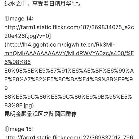
绿水之中，享受着日精月华^_^。
![Image 14:
http://farm1.static.flickr.com/187/369834075_e2c
20e426f.jpg?v=0]
(
http://lh4.ggpht.com/bigwhite.cn/Rk3Ml-
mnQMI/AAAAAAAAAVY/MLdRWVYA0zc/s400/%E
6%98%86
E6%98%8E%E9%87%91%E6%AE%BF%E6%99%A
F%E8%A7%82%E5%8C%BA%E4%B9%8B%E9%9
9
88%E5%9C%86%E5%9C%86%E9%9B%95%E5%
83%8F.jpg)
昆明金殿景观区之陈圆圆雕像
![Image 15:
http://farm1.static.flickr.com/127/369837012_796