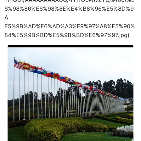
6%98%86%E6%98%8E%E4%B8%96%E5%8D%9
A
E5%9B%AD%E6%AD%A3%E9%97%A8%E5%90%
84%E5%9B%BD%E5%9B%BD%E6%97%97.jpg)