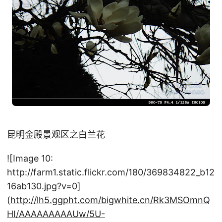
昆明金殿景观区之白兰花
![Image 10:
http://farm1.static.flickr.com/180/369834822_b12
16ab130.jpg?v=0]
(
http://lh5.ggpht.com/bigwhite.cn/Rk3MSOmnQ
HI/AAAAAAAAAUw/5U-