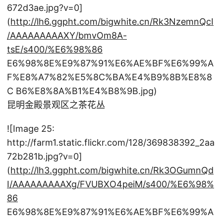
672d3ae.jpg?v=0]
(
http://lh6.ggpht.com/bigwhite.cn/Rk3NzemnQcI
/AAAAAAAAAXY/bmvOm8A-
tsE/s400/%E6%98%86
E6%98%8E%E9%87%91%E6%AE%BF%E6%99%A
F%E8%A7%82%E5%8C%BA%E4%B9%8B%E8%8
C B6%E8%8A%B1%E4%B8%9B.jpg)
昆明金殿景观区之茶花丛
![Image 25:
http://farm1.static.flickr.com/128/369838392_2aa
72b281b.jpg?v=0]
(
http://lh3.ggpht.com/bigwhite.cn/Rk3OGumnQd
I/AAAAAAAAAXg/FVUBXO4peiM/s400/%E6%98%
86
E6%98%8E%E9%87%91%E6%AE%BF%E6%99%A