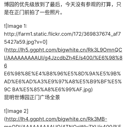
博园的优先级放到了最后，今天没有参观的打算，只
是在正门前拍了一些照片。
![Image 1:
http://farm1.static.flickr.com/172/369837674_af7
5427a59.jpg?v=0]
(
http://lh5.ggpht.com/bigwhite.cn/Rk3L9OmnQC
I/AAAAAAAAAUI/g4JzcdbZh4E/s400/%E6%98%8
6
E6%98%8E%E4%B8%96%E5%8D%9A%E5%9B%
AD%E6%AD%A3%E9%97%A8%E5%B9%BF%E5%
9C BA%E5%85%A8%E6%99%AF.jpg)
昆明世博园正门广场全景
![Image 2]
(
http://lh4.ggpht.com/bigwhite.cn/Rk3MB-
mnQDI/AAAAAAAAAUQ/4TNOoWlvZYU/s400/%E