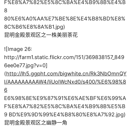
F%E8%A7%82%E5%8C%BA%E4%B9%8B%E4%B
8
80%E6%A0%AA%E7%BE%8E%E4%B8%BD%E8%
8C%B6%E8%8A%B1.jpg)
昆明金殿景观区之一株美丽茶花
![Image 26:
http://farm1.static.flickr.com/151/369838157_849
6ee0e77.jpg?v=0]
(
http://lh5.ggpht.com/bigwhite.cn/Rk3NbOmnQY
I/AAAAAAAAAW4/IiUoIWcNxd0/s400/%E6%98%8
6
E6%98%8E%E9%87%91%E6%AE%BF%E6%99%A
F%E8%A7%82%E5%8C%BA%E4%B9%8B%E5%B
9 BD%E9%9D%99%E4%B8%80%E8%A7%92.jpg)
昆明金殿景观区之幽静一角