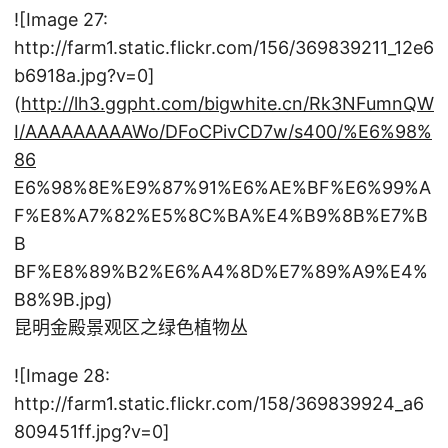
![Image 27:
http://farm1.static.flickr.com/156/369839211_12e6
b6918a.jpg?v=0]
(
http://lh3.ggpht.com/bigwhite.cn/Rk3NFumnQW
I/AAAAAAAAAWo/DFoCPivCD7w/s400/%E6%98%
86
E6%98%8E%E9%87%91%E6%AE%BF%E6%99%A
F%E8%A7%82%E5%8C%BA%E4%B9%8B%E7%B
B
BF%E8%89%B2%E6%A4%8D%E7%89%A9%E4%
B8%9B.jpg)
昆明金殿景观区之绿色植物丛
![Image 28:
http://farm1.static.flickr.com/158/369839924_a6
809451ff.jpg?v=0]