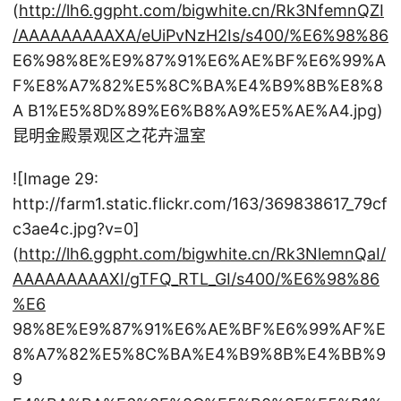
(
http://lh6.ggpht.com/bigwhite.cn/Rk3NfemnQZI
/AAAAAAAAAXA/eUiPvNzH2Is/s400/%E6%98%86
E6%98%8E%E9%87%91%E6%AE%BF%E6%99%A
F%E8%A7%82%E5%8C%BA%E4%B9%8B%E8%8
A B1%E5%8D%89%E6%B8%A9%E5%AE%A4.jpg)
昆明金殿景观区之花卉温室
![Image 29:
http://farm1.static.flickr.com/163/369838617_79cf
c3ae4c.jpg?v=0]
(
http://lh6.ggpht.com/bigwhite.cn/Rk3NlemnQaI/
AAAAAAAAAXI/gTFQ_RTL_GI/s400/%E6%98%86
%E6
98%8E%E9%87%91%E6%AE%BF%E6%99%AF%E
8%A7%82%E5%8C%BA%E4%B9%8B%E4%BB%9
9