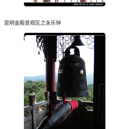
昆明金殿景观区之永乐钟