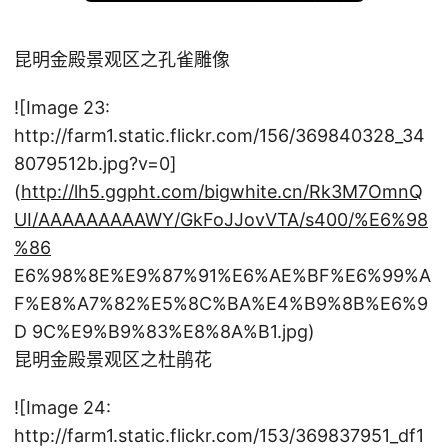
昆明金殿景观区之孔雀雕像
![Image 23:
http://farm1.static.flickr.com/156/369840328_34
8079512b.jpg?v=0]
(
http://lh5.ggpht.com/bigwhite.cn/Rk3M7OmnQ
UI/AAAAAAAAAWY/GkFoJJovVTA/s400/%E6%98
%86
E6%98%8E%E9%87%91%E6%AE%BF%E6%99%A
F%E8%A7%82%E5%8C%BA%E4%B9%8B%E6%9
D 9C%E9%B9%83%E8%8A%B1.jpg)
昆明金殿景观区之杜鹃花
![Image 24:
http://farm1.static.flickr.com/153/369837951_df1