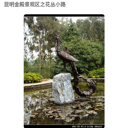
昆明金殿景观区之花丛小路