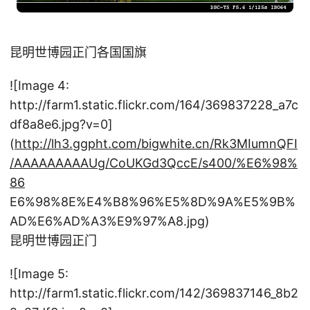
昆明世博园正门各国国旗
![Image 4:
http://farm1.static.flickr.com/164/369837228_a7c
df8a8e6.jpg?v=0]
(
http://lh3.ggpht.com/bigwhite.cn/Rk3MIumnQFI
/AAAAAAAAAUg/CoUKGd3QccE/s400/%E6%98%
86
E6%98%8E%E4%B8%96%E5%8D%9A%E5%9B%
AD%E6%AD%A3%E9%97%A8.jpg)
昆明世博园正门
![Image 5:
http://farm1.static.flickr.com/142/369837146_8b2