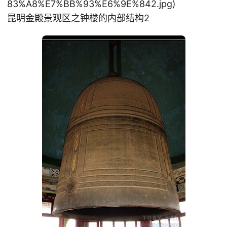
83%A8%E7%BB%93%E6%9E%842.jpg)
昆明金殿景观区之钟楼的内部结构2