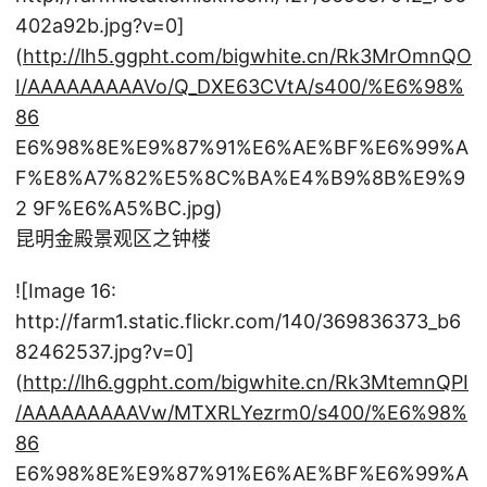
402a92b.jpg?v=0]
(
http://lh5.ggpht.com/bigwhite.cn/Rk3MrOmnQO
I/AAAAAAAAAVo/Q_DXE63CVtA/s400/%E6%98%
86
E6%98%8E%E9%87%91%E6%AE%BF%E6%99%A
F%E8%A7%82%E5%8C%BA%E4%B9%8B%E9%9
2 9F%E6%A5%BC.jpg)
昆明金殿景观区之钟楼
![Image 16:
http://farm1.static.flickr.com/140/369836373_b6
82462537.jpg?v=0]
(
http://lh6.ggpht.com/bigwhite.cn/Rk3MtemnQPI
/AAAAAAAAAVw/MTXRLYezrm0/s400/%E6%98%
86
E6%98%8E%E9%87%91%E6%AE%BF%E6%99%A