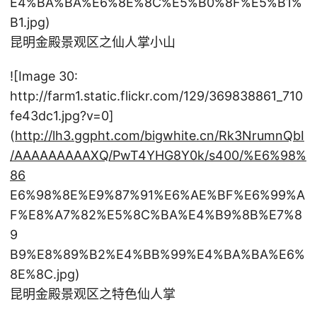
E4%BA%BA%E6%8E%8C%E5%B0%8F%E5%B1%
B1.jpg)
昆明金殿景观区之仙人掌小山
![Image 30:
http://farm1.static.flickr.com/129/369838861_710
fe43dc1.jpg?v=0]
(
http://lh3.ggpht.com/bigwhite.cn/Rk3NrumnQbI
/AAAAAAAAAXQ/PwT4YHG8Y0k/s400/%E6%98%
86
E6%98%8E%E9%87%91%E6%AE%BF%E6%99%A
F%E8%A7%82%E5%8C%BA%E4%B9%8B%E7%8
9
B9%E8%89%B2%E4%BB%99%E4%BA%BA%E6%
8E%8C.jpg)
昆明金殿景观区之特色仙人掌