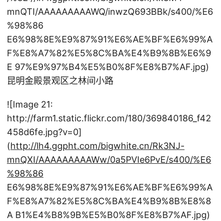
mnQTI/AAAAAAAAAWQ/inwzQ693BBk/s400/%E6
%98%86
E6%98%8E%E9%87%91%E6%AE%BF%E6%99%A
F%E8%A7%82%E5%8C%BA%E4%B9%8B%E6%9
E 97%E9%97%B4%E5%B0%8F%E8%B7%AF.jpg)
昆明金殿景观区之林间小路
![Image 21:
http://farm1.static.flickr.com/180/369840186_f42
458d6fe.jpg?v=0]
(
http://lh4.ggpht.com/bigwhite.cn/Rk3NJ-
mnQXI/AAAAAAAAAWw/0a5PVIe6PvE/s400/%E6
%98%86
E6%98%8E%E9%87%91%E6%AE%BF%E6%99%A
F%E8%A7%82%E5%8C%BA%E4%B9%8B%E8%8
A B1%E4%B8%9B%E5%B0%8F%E8%B7%AF.jpg)