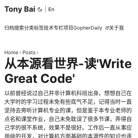
Tony Bai
|
En
归档
搜索
分类
标签
技术专栏
项目
GopherDaily
关于我
Home
Posts
从本源看世界-读'Write
Great Code'
以前曾经说过自己并非计算机科班出身。想想自己在
大学时的学习过程未免有些底气不足，记得当时一直
坚持去旁听计算机专业的课，但是鉴于本专业老师的
点名和课堂作业，自己未免耽误了很多节课，弄得自
己学的很不系统，效果不是很好。工作后一直从事应
用级的开发，对计算机方面基础的本源性的知识也逐