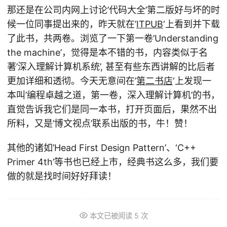
那还是在公司内网上讨论’代码大全’第二版好与坏的时
候一位同事提出来的，昨天就在’
ITPUB
‘上看到并下载
了此书，共两卷。浏览了一下第一卷’Understanding
the machine’，觉得是本不错的书，内容类似于名
著’深入理解计算机系统’, 甚至有些东西讲解的比后者
更加详细和透彻。今天无意间在’
第二书店
‘上发现一
本叫’编程卓越之道，第一卷，深入理解计算机’的书，
直觉告诉我它们是同一本书，打开页面后，果然不出
所料，又是’博文视点’联系出版的书，牛！赞！
其他的诸如’Head First Design Pattern’、‘C++
Primer 4th’等书也已经上市，经典书这么多，我们要
做的就是找时间好好拜读！
本文已被阅读
5
次