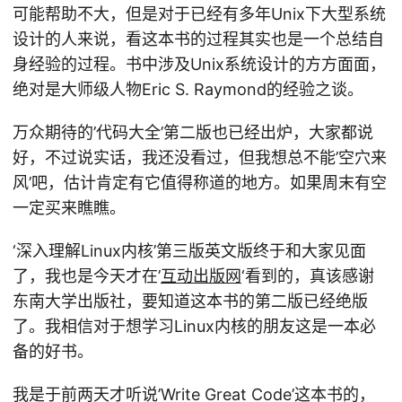
可能帮助不大，但是对于已经有多年Unix下大型系统
设计的人来说，看这本书的过程其实也是一个总结自
身经验的过程。书中涉及Unix系统设计的方方面面，
绝对是大师级人物Eric S. Raymond的经验之谈。
万众期待的’代码大全’第二版也已经出炉，大家都说
好，不过说实话，我还没看过，但我想总不能’空穴来
风’吧，估计肯定有它值得称道的地方。如果周末有空
一定买来瞧瞧。
‘深入理解Linux内核’第三版英文版终于和大家见面
了，我也是今天才在’
互动出版网
‘看到的，真该感谢
东南大学出版社，要知道这本书的第二版已经绝版
了。我相信对于想学习Linux内核的朋友这是一本必
备的好书。
我是于前两天才听说’Write Great Code’这本书的，