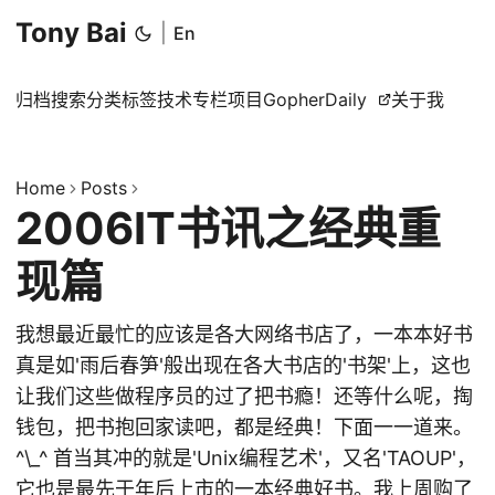
Tony Bai
|
En
归档
搜索
分类
标签
技术专栏
项目
GopherDaily
关于我
Home
Posts
2006IT书讯之经典重
现篇
我想最近最忙的应该是各大网络书店了，一本本好书
真是如'雨后春笋'般出现在各大书店的'书架'上，这也
让我们这些做程序员的过了把书瘾！还等什么呢，掏
钱包，把书抱回家读吧，都是经典！下面一一道来。
^\_^ 首当其冲的就是'Unix编程艺术'，又名'TAOUP'，
它也是最先于年后上市的一本经典好书。我上周购了