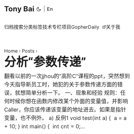
Tony Bai
|
En
归档
搜索
分类
标签
技术专栏
项目
GopherDaily
关于我
Home
Posts
分析“参数传递”
翻看以前的一次jjhou的“高阶C”课程的ppt，突然想到
今天指导新员工时，她犯的关于参数传递方面的错
误，就想简单分析一下。 一、现象和经验 规则：任
何时候你想在函数内修改某个外面的变量值，并影响
Caller，你应该传递该变量的地址进去。如果是指针
变量，也不例外。 a) 反例1 void test(int a) { a = a
+ 10; } int main() { int cnt = 0;...