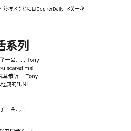
标签
技术专栏
项目
GopherDaily
关于我
对话系列
一会儿… Tony
scared me!
恭听！ Tony
典的“UNI...
察了一会儿…