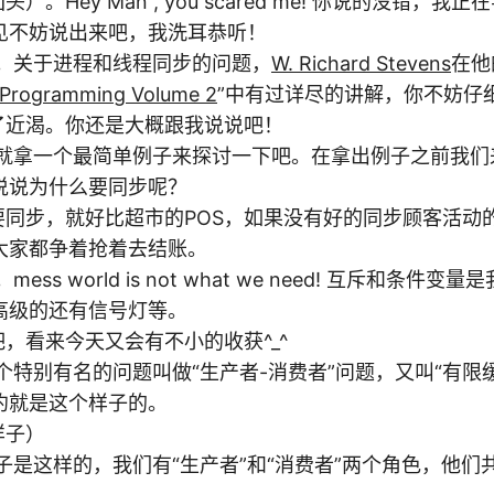
地回头）。Hey Man , you scared me! 你说的没错，
见不妨说出来吧，我洗耳恭听！
敢不敢。关于进程和线程同步的问题，
W. Richard Stevens
在他
Programming Volume 2
”中有过详尽的讲解，你不妨仔
水解不了近渴。你还是大概跟我说说吧！
K, 我们就拿一个最简单例子来探讨一下吧。在拿出例子之前我
你说说为什么要同步呢？
共享就要同步，就好比超市的POS，如果没有好的同步顾客活
大家都争着抢着去结账。
。mess world is not what we need! 互斥和条
高级的还有信号灯等。
说明吧，看来今天又会有不小的收获^_^
史上有个特别有名的问题叫做“生产者-消费者”问题，又叫“有限
约就是这个样子的。
的样子）
们的例子是这样的，我们有“生产者”和“消费者”两个角色，他