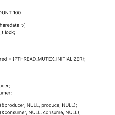
OUNT 100
sharedata_t{
t lock;
ared = {PTHREAD_MUTEX_INITIALIZER};
ucer;
umer;
(&producer, NULL, produce, NULL);
(&consumer, NULL, consume, NULL);