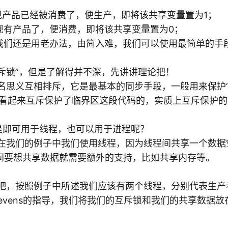
产品已经被消费了，便生产，即将该共享变量置为1；
有产品了，便消费，即将该共享变量置为0；
还是用老办法，由简入难，我们可以使用最简单的手段
道“互斥锁”，但是了解得并不深，先讲讲理论把！
斥，顾名思义互相排斥，它是最基本的同步手段，一般用来保护“
，看起来互斥保护了临界区这段代码的，实质上互斥保护的
斥是不是即可用于线程，也可以用于进程呢？
可以，在我们的例子中我们使用线程，因为线程间共享一个数
间要想共享数据就需要额外的支持，比如共享内存等。
们开始吧，按照例子中所述我们应该有两个线程，分别代表生
rd Stevens的指导，我们将我们的互斥锁和我们的共享数据