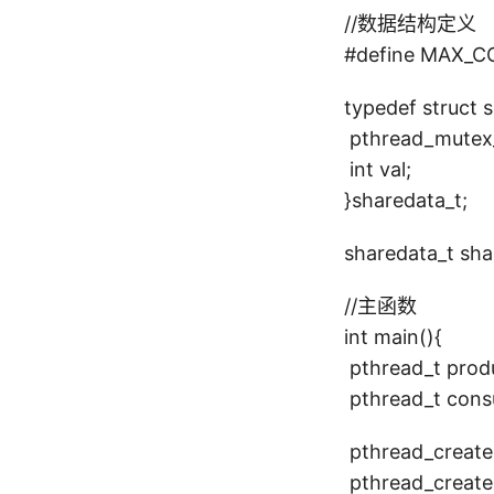
//数据结构定义
#define MAX_C
typedef struct 
pthread_mutex_
int val;
}sharedata_t;
sharedata_t sh
//主函数
int main(){
pthread_t prod
pthread_t cons
pthread_create
pthread_create