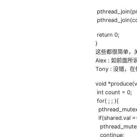
pthread_join(p
pthread_join(c
return 0;
}
这些都很简单，关键
Alex : 如前面
Tony : 没错
void *produce(v
int count = 0;
for( ; ; ){
pthread_mutex_
if(shared.
pthread_mutex_
continue;