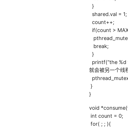
}
shared.val = 1;
count++;
if(count > MA
pthread_mutex_
break;
}
printf(“the 
就会被另一个线
pthread_mutex_
}
}
void *consume(v
int count = 0;
for( ; ; ){