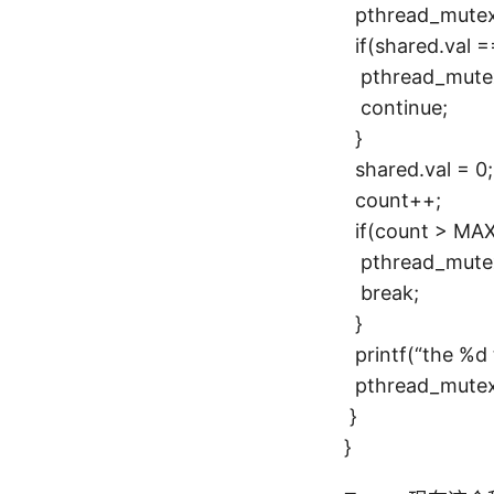
pthread_mutex_
if(shared.
pthread_mutex_
continue;
}
shared.val = 0;
count++;
if(count > MA
pthread_mutex_
break;
}
printf(“the %d 
pthread_mutex_
}
}