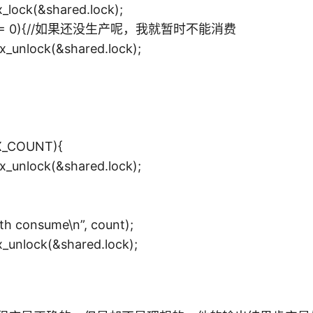
lock(&shared.lock);
val == 0){//如果还没生产呢，我就暂时不能消费
unlock(&shared.lock);
X_COUNT){
unlock(&shared.lock);
th consume\n”, count);
unlock(&shared.lock);