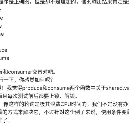
在这个程序是正确的，但是却不是理想的，他的输出结果肯定
e
me
e
me
uce
sume
ucer和consumer交替对吧。
！运行一下，你感觉如何呢？
些慢！我觉得produce和consume两个函数中关于shared
而且每次测试前后都要上锁、解锁。
的没错！像这样的轮询是极其浪费CPU时间的。我们不是没有
量的方式来解决它，不过针对这个例子来说，使用条件变
难了。