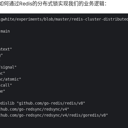
看看如何通过Redis的分布式锁实现我们的业务逻辑：
igwhite/experiments/blob/master/redis-cluster-distributed
main



text"

"



signal"

c"

c/atomic"

call"

e"

dislib "github.com/go-redis/redis/v8"

hub.com/go-redsync/redsync/v4"

hub.com/go-redsync/redsync/v4/redis/goredis/v8"
