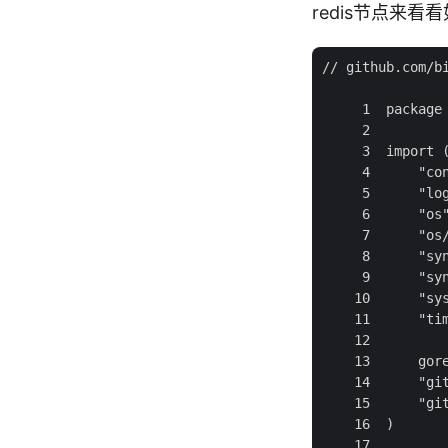
redis节点来
// github.com/b
     1  package 
     2

     3  import (
     4      "con
     5      "log
     6      "os"
     7      "os/
     8      "syn
     9      "syn
    10      "sys
    11      "tim
    12

    13      gore
    14      "git
    15      "git
    16  )

    17
