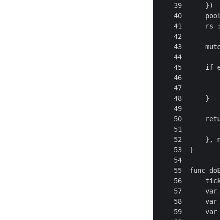
    39      })

    40      pool
    41      rs :
    42

    43      mute
    44

    45      if e
    46          
    47          
    48      }

    49

    50      retu
    51          
    52      }, n
    53  }

    54

    55  func do
    56      tick
    57      var 
    58      var 
    59      var 