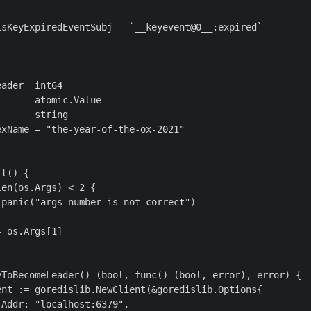
sKeyExpiredEventSubj = `__keyevent@0__:expired`

ader  int64

      atomic.Value

      string

xName = "the-year-of-the-ox-2021"

t() {

en(os.Args) < 2 {

panic("args number is not correct")

 os.Args[1]

yToBecomeLeader() (bool, func() (bool, error), error) {

nt := goredislib.NewClient(&goredislib.Options{

Addr: "localhost:6379",
