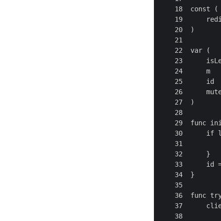
    18  const (

    19      redi
    20  )

    21

    22  var (

    23      isLe
    24      m   
    25      id  
    26      mute
    27  )

    28

    29  func ini
    30      if l
    31          
    32      }

    33      id =
    34  }

    35

    36  func tr
    37      clie
    38          