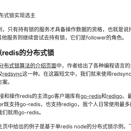
s分布式锁实现选主
到，只有持有锁的服务才具备操作数据的资格，也就是说
而其他服务则继续尝试去持有锁，它们是follower的角色。
点redis的分布式锁
分布式锁算法的介绍页面
中，作者给出了各种编程语言的
仅
redsync
这一种。在这篇短文中，我们就来使用redsync
方案。
接和操作redis的主流go客户端库有
go-redis
和
redigo
。最
river既支持go-redis，也支持redigo，我个人日常使用最多的
就用go-redis。
ithub主页中给出的例子是基于单redis node的分布式锁示