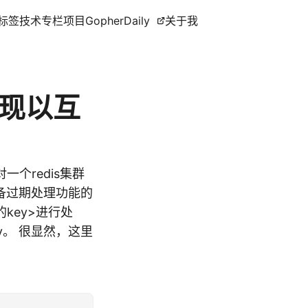
标签
技术专栏
项目
GopherDaily
关于我
锁实现以互
个redis集群
备过期处理功能的
key>进行处
。 很显然，这里