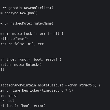
 := goredis.NewPool(client)

= redsync.New(pool)

x := rs.NewMutex(mutexName)

rr := mutex.Lock(); err != nil {

client.Close()

return false, nil, err

rn true, func() (bool, error) {

return mutex.Unlock()

il

ElectionAndMaintainTheStatus(quit <-chan struct{}) {

er := time.NewTicker(time.Second * 5)

err error

ok bool

cf func() (bool, error)
