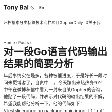
Tony Bai
|
En
归档
搜索
分类
标签
技术专栏
项目
GopherDaily
关于我
Home
Posts
对一段Go语言代码输出
结果的简要分析
年后事情实在是多，各种被催进度，于是好长一段时
间未更博客了，自责中….。今天蹦出来热热身^0^！
中午在微博私信中看到一封来自某Gopher的咨询，
他贴了一段代码，并表示对代码的输出结果的不解，
希望我能帮他分析一下。他的代码如下：
//testslicerange.go package main import ( "fmt"