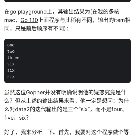
在
go playground
上，其输出结果为(在我的多核
mac，
Go 1.10
上面程序与此稍有不同，输出的item相
同，只是前后顺序有不同)：
one

two

three

six

six

虽然这位Gopher并没有明确说明他的疑惑究竟是什
么？但从上述的输出结果来看，他一定是想问：为什
么对data2的迭代输出的是三个”six”，而不是four、
five、six？
好了，我来分析一下。首先，我要对这个程序做个
等