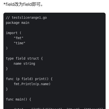
*field改为field即可。
// testslicerange1.go

package main

import (

    "fmt"

    "time"

)

type field struct {

    name string

}

func (p field) print() {

    fmt.Println(p.name)

}

func main() {
