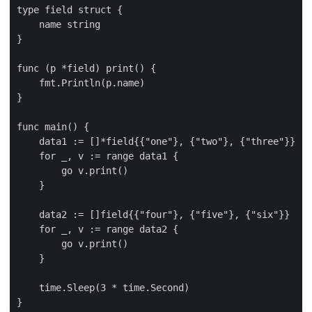
type field struct {

    name string

}

func (p *field) print() {

    fmt.Println(p.name)

}

func main() {

    data1 := []*field{{"one"}, {"two"}, {"three"}}

    for _, v := range data1 {

        go v.print()

    }

    data2 := []field{{"four"}, {"five"}, {"six"}}

    for _, v := range data2 {

        go v.print()

    }

    time.Sleep(3 * time.Second)
