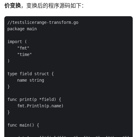
价变换
，变换后的程序源码如下：
//testslicerange-transform.go

package main

import (

    "fmt"

    "time"

)

type field struct {

    name string

}

func print(p *field) {

    fmt.Println(p.name)

}

func main() {
