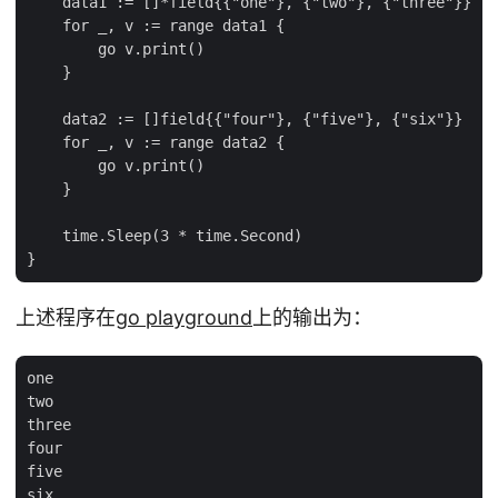
    data1 := []*field{{"one"}, {"two"}, {"three"}}

    for _, v := range data1 {

        go v.print()

    }

    data2 := []field{{"four"}, {"five"}, {"six"}}

    for _, v := range data2 {

        go v.print()

    }

    time.Sleep(3 * time.Second)

上述程序在
go playground
上的输出为：
one

two

three

four

five
