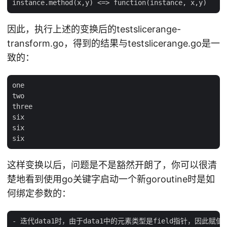
因此，执行上述的变换后的testslicerange-
transform.go，得到的结果与testslicerange.go是一
致的：
one

two

three

six

six

这样变换以后，问题是不是豁然开朗了，你可以很清
楚地看到使用go关键字启动一个新goroutine时是如
何绑定参数的：
- 迭代data1时，由于data1中的元素类型是field指针，因此赋