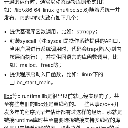
普遍的运行时，通常以
动态链接库
的形式(比
如：/lib/x86_64-linux-gnu/libc.so.6)随着系统一并
发布，它的功能大致有如下几个：
提供基础库函数调用，比如：
strncpy
；
封装syscall（注:syscall是操作系统提供的API口，
当用户层进行系统调用时，代码会trap(陷入)到内
核层面执行），并提供同语言的库函数调用，比
如：malloc、fread等；
提供程序启动入口函数，比如：linux下的
__libc_start_main。
libc
等c runtime lib是很早以前就已经实现的了，甚
至有些老旧的libc还是单线程的。一些从事c/c++开
发多年的程序员早年估计都有过这样的经历：那就是
链接runtime库时甚至需要选择链接支持多线程的库