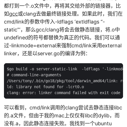
都打到一个.o文件中，再将其交给外部的链接器，比
如
gcc
或clang去做最终链接处理。如果此时，我们在
cmd/link的参数中传入-ldflags ‘extldflags “-
static”‘，那么gcc/clang将会去做静态链接，将.o中
undefined的符号都替换为真正的代码。我们可以通
过-linkmode=external来强制cmd/link采用external
linker，还是以server.go的编译为例：
$go build -o server-static-link  -ldflags '-linkmode 
# command-line-arguments

/Users/tony/.bin/go18/pkg/tool/darwin_amd64/link: run
ld: library not found for -lcrt0.o

可以看到，cmd/link调用的clang尝试去静态连接libc
的.a文件，但由于我的mac上仅仅有libc的dylib，而
没有.a，因此静态连接失败。我找到一个ubuntu