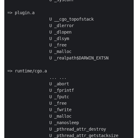
=> plugin.a

                 U __cgo_topofstack

                 U _dlerror

                 U _dlopen

                 U _dlsym

                 U _free

                 U _malloc

                 U _realpath$DARWIN_EXTSN

=> runtime/cgo.a

                 ... ...

                 U _abort

                 U _fprintf

                 U _fputc

                 U _free

                 U _fwrite

                 U _malloc

                 U _nanosleep

                 U _pthread_attr_destroy

                 U _pthread_attr_getstacksize
