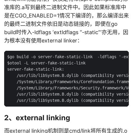
准库的.a写到最终二进制文件中。因此如果标准库中
是在CGO_ENABLED=1情况下编译的，那么编译出来
的最终二进制文件依旧是动态链接的，即便在go
build时传入-ldflags ‘extldflags “-static”‘亦无用，因
为根本没有使用external linker：
$go build -o server-fake-static-link  -ldflags '-extl
$otool -L server-fake-static-link

server-fake-static-link:

    /usr/lib/libSystem.B.dylib (compatibility version
    /System/Library/Frameworks/CoreFoundation.framewo
    /System/Library/Frameworks/Security.framework/Ver
    /usr/lib/libSystem.B.dylib (compatibility version
2、external linking
而external linking机制则是cmd/link将所有生成的.o