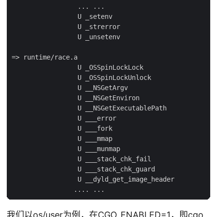
                 ... ...

                 U _setenv

                 U _strerror

                 U _unsetenv

=> runtime/race.a

                 U _OSSpinLockLock

                 U _OSSpinLockUnlock

                 U __NSGetArgv

                 U __NSGetEnviron

                 U __NSGetExecutablePath

                 U ___error

                 U ___fork

                 U ___mmap

                 U ___munmap

                 U ___stack_chk_fail

                 U ___stack_chk_guard

                 U __dyld_get_image_header

我们以os/user为例，在CGO_ENABLED=1，即cgo