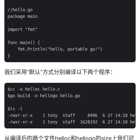
//hello.go

package main

import "fmt"

func main() {

    fmt.Println("hello, portable go!")

我们采用“默认”方式分别编译以下两个程序：
$cc -o helloc hello.c

$go build -o hellogo hello.go

$ls -l

-rwxr-xr-x    1 tony  staff     8496  6 27 14:18 hell
从编译后的两个文件helloc和hellogo的size上我们可