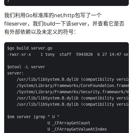
我们利用Go标准库的net/http包写了一个
fileserver，我们build一下该server，并查看它是否
有外部依赖以及未定义的符号：
$go build server.go

-rwxr-xr-x    1 tony  staff  5943828  6 27 14:47 serv
$otool -L server

server:

    /usr/lib/libSystem.B.dylib (compatibility version
    /System/Library/Frameworks/CoreFoundation.framewo
    /System/Library/Frameworks/Security.framework/Ver
    /usr/lib/libSystem.B.dylib (compatibility version
    /usr/lib/libSystem.B.dylib (compatibility version
$nm server |grep " U "

                 U _CFArrayGetCount

                 U _CFArrayGetValueAtIndex
