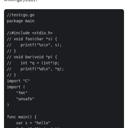
//testcgo.go

package main

//#include <stdio.h>

// void foo(char *s) {

//    printf("%s\n", s);

// }

// void bar(void *p) {

//    int *q = (int*)p;

//    printf("%d\n", *q);

// }

import "C"

import (

    "fmt"

    "unsafe"

)

func main() {

    var s = "hello"
