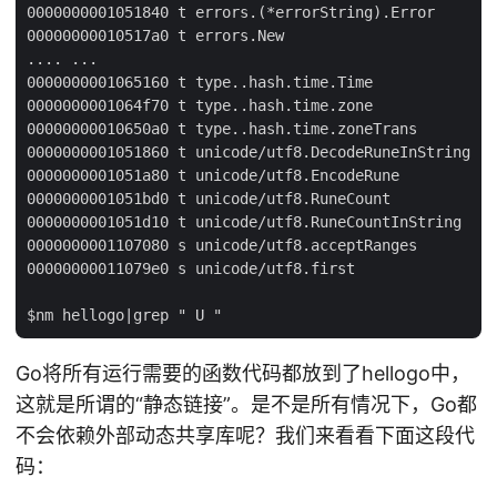
0000000001051840 t errors.(*errorString).Error

00000000010517a0 t errors.New

.... ...

0000000001065160 t type..hash.time.Time

0000000001064f70 t type..hash.time.zone

00000000010650a0 t type..hash.time.zoneTrans

0000000001051860 t unicode/utf8.DecodeRuneInString

0000000001051a80 t unicode/utf8.EncodeRune

0000000001051bd0 t unicode/utf8.RuneCount

0000000001051d10 t unicode/utf8.RuneCountInString

0000000001107080 s unicode/utf8.acceptRanges

00000000011079e0 s unicode/utf8.first

Go将所有运行需要的函数代码都放到了hellogo中，
这就是所谓的“静态链接”。是不是所有情况下，Go都
不会依赖外部动态共享库呢？我们来看看下面这段代
码：