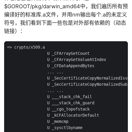
$GOROOT/pkg/darwin_amd64中，我们遍历所有预
编译好的标准库.a文件，并用nm输出每个.a的未定义
符号，我们看到下面一些包是对外部有依赖的（动态
链接）：
=> crypto/x509.a

                 U _CFArrayGetCount

                 U _CFArrayGetValueAtIndex

                 U _CFDataAppendBytes

                 ... ...

                 U _SecCertificateCopyNormalizedIssue
                 U _SecCertificateCopyNormalizedSubje
                 ... ...

                 U ___stack_chk_fail

                 U ___stack_chk_guard

                 U __cgo_topofstack

                 U _kCFAllocatorDefault

                 U _memcmp

                 U _sysctlbyname
