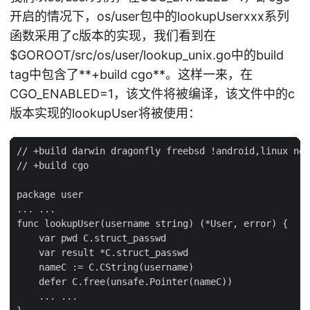
开启的情况下，os/user包中的lookupUserxxx系列
函数采用了c版本的实现，我们看到在
$GOROOT/src/os/user/lookup_unix.go中的build
tag中包含了**+build cgo**。这样一来，在
CGO_ENABLED=1，该文件将被编译，该文件中的c
版本实现的lookupUser将被使用：
// +build darwin dragonfly freebsd !android,linux net
// +build cgo

package user

... ...

func lookupUser(username string) (*User, error) {

    var pwd C.struct_passwd

    var result *C.struct_passwd

    nameC := C.CString(username)

    defer C.free(unsafe.Pointer(nameC))

    ... ...
