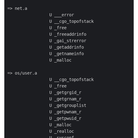
=> net.a

                 U ___error

                 U __cgo_topofstack

                 U _free

                 U _freeaddrinfo

                 U _gai_strerror

                 U _getaddrinfo

                 U _getnameinfo

                 U _malloc

=> os/user.a

                 U __cgo_topofstack

                 U _free

                 U _getgrgid_r

                 U _getgrnam_r

                 U _getgrouplist

                 U _getpwnam_r

                 U _getpwuid_r

                 U _malloc

                 U _realloc

                 U _sysconf
