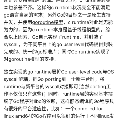
还是只支持单线程的库。除此之外，c runtime的版
本也参差不齐。这样的c runtime状况完全不能满足
go语言自身的需求；另外Go的目标之一是原生支持
并发，并使用
goroutine模型
，c runtime对此是无能
为力的，因为c runtime本身是基于线程模型的。综
合以上因素，Go自己实现了runtime，并封装了
syscall，为不同平台上的go user level代码提供封装
完成的、统一的go标准库；同时Go runtime实现了
对goroutine模型的支持。
独立实现的go runtime层将Go user-level code与OS
syscall解耦，把Go porting到一个新平台时，将
runtime与新平台的syscall对接即可(当然porting工
作不仅仅只有这些)；同时，runtime层的实现基本摆
脱了Go程序对libc的依赖，这样静态编译的Go程序具
有很好的平台适应性。比如：一个compiled for
linux amd64的Go程序可以很好的运行于不同linux发