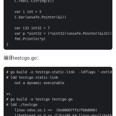
    C.foo(C.CString(s))

    var i int = 5

    C.bar(unsafe.Pointer(&i))

    var i32 int32 = 7

    var p *uint32 = (*uint32)(unsafe.Pointer(&i32))

    fmt.Println(*p)

编译testcgo.go：
# go build -o testcgo-static-link  -ldflags '-extldfl
# ldd testcgo-static-link

    not a dynamic executable

vs.

# go build -o testcgo testcgo.go

# ldd ./testcgo

    linux-vdso.so.1 =>  (0x00007ffe7fb8d000)

    libpthread.so.0 => /lib/x86_64-linux-gnu/libpthre