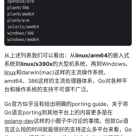
openbsd/arm

plan9/386

plan9/amd64

plan9/arm

solaris/amd64

windows/386

从上述列表我们可以看出：从
linux/arm64
的嵌入式
系统到
linux/s390x
的大型机系统，再到Windows、
linux
和darwin(mac)这样的主流操作系统、
amd64、386这样的主流处理器体系，Go对各种平
台和操作系统的支持不可谓不广泛。
Go官方似乎没有给出明确的porting guide，关于将
Go语言porting到其他平台上的内容更多是在
golang-dev
这样的小圈子中讨论的事情。但就Go语
言这么短的时间就能很好的支持这么多平台来看，Go