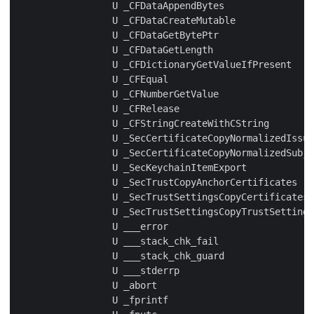
                 U _CFDataAppendBytes

                 U _CFDataCreateMutable

                 U _CFDataGetBytePtr

                 U _CFDataGetLength

                 U _CFDictionaryGetValueIfPresent

                 U _CFEqual

                 U _CFNumberGetValue

                 U _CFRelease

                 U _CFStringCreateWithCString

                 U _SecCertificateCopyNormalizedIssue
                 U _SecCertificateCopyNormalizedSubje
                 U _SecKeychainItemExport

                 U _SecTrustCopyAnchorCertificates

                 U _SecTrustSettingsCopyCertificates

                 U _SecTrustSettingsCopyTrustSettings

                 U ___error

                 U ___stack_chk_fail

                 U ___stack_chk_guard

                 U ___stderrp

                 U _abort

                 U _fprintf
