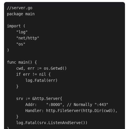
//server.go

package main

import (

    "log"

    "net/http"

    "os"

)

func main() {

    cwd, err := os.Getwd()

    if err != nil {

        log.Fatal(err)

    }

    srv := &http.Server{

        Addr:    ":8000", // Normally ":443"

        Handler: http.FileServer(http.Dir(cwd)),

    }

    log.Fatal(srv.ListenAndServe())
