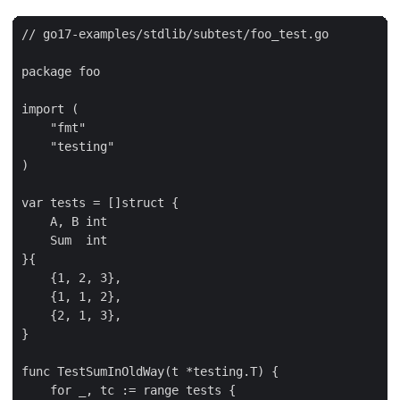
// go17-examples/stdlib/subtest/foo_test.go

package foo

import (

    "fmt"

    "testing"

)

var tests = []struct {

    A, B int

    Sum  int

}{

    {1, 2, 3},

    {1, 1, 2},

    {2, 1, 3},

}

func TestSumInOldWay(t *testing.T) {

    for _, tc := range tests {
