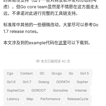
的实验性支持（出于一些对商业软件发布形态的考
虑），但Go core team显然是不情愿在这方面走太
远，不承诺对此进行完整的工具链支持。
标准库中其他的一些细微改动，大家尽可以参考Go
1.7 release notes。
本文涉及到的example代码在
这里
可以下载到。
本文已被阅读
40
次
Cgo
Context
GC
Gccgo
Go
Go1.5
Go1.6
Go1.7
Golang
GOPATH
Gopher
GopherCon
GOROOT
Goroutine
Internal
Latency
Map
Performance
ReleaseCycle