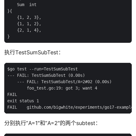
    Sum  int

}{

    {1, 2, 3},

    {1, 1, 2},

    {2, 1, 4},

执行TestSumSubTest：
$go test --run=TestSumSubTest

--- FAIL: TestSumSubTest (0.00s)

    --- FAIL: TestSumSubTest/A=2#02 (0.00s)

        foo_test.go:19: got 3; want 4

FAIL

exit status 1

分别执行”A=1″和”A=2″的两个subtest：