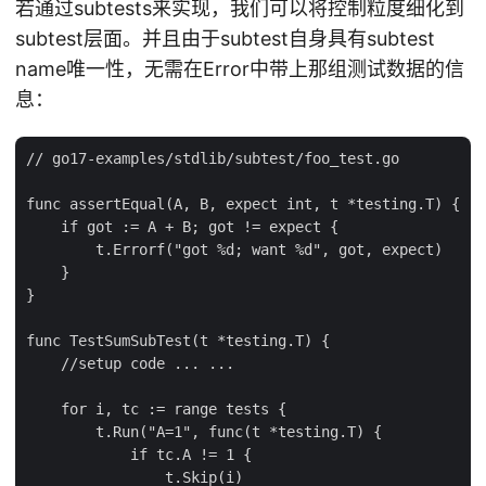
若通过subtests来实现，我们可以将控制粒度细化到
subtest层面。并且由于subtest自身具有subtest
name唯一性，无需在Error中带上那组测试数据的信
息：
// go17-examples/stdlib/subtest/foo_test.go

func assertEqual(A, B, expect int, t *testing.T) {

    if got := A + B; got != expect {

        t.Errorf("got %d; want %d", got, expect)

    }

}

func TestSumSubTest(t *testing.T) {

    //setup code ... ...

    for i, tc := range tests {

        t.Run("A=1", func(t *testing.T) {

            if tc.A != 1 {

                t.Skip(i)
