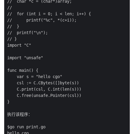
//  char *c = (char*)array;

//

//  for (int i = 0; i < len; i++) {

//      printf("%c", *(c+i));

//  }

//  printf("\n");

// }

import "C"

import "unsafe"

func main() {

    var s = "hello cgo"

    csl := C.CBytes([]byte(s))

    C.print(csl, C.int(len(s)))

    C.free(unsafe.Pointer(csl))

}

执行该程序：

$go run print.go
