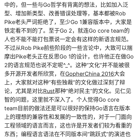
中的，但一些与Go哲学有背离的想法，比如加入泛
型、增加新类型、改善错误处理等，基本都被Rob
Pike老头严词拒绝了，至少Go 1兼容版本中，大家是
铁定看不到的了。至于Go 2，就连Go core team的
人也不能不能打包票说一定会有这样的新语言规范。
不过从Rob Pike前些阶段的一些言论中，大致可以揣
摩出Pike老头正在反思Go 1的设计，也许他正在做Go
2的语言规范也说不定呢^_^。这种“文化”并不能被很
多开源开发者所欣赏，在
GopherChina 2016
大会
上，大家就对这种“有些独裁”的文化做过深刻了辩
论，尤其是对比
Rust
那种“绝对民主”的文化。见仁见
智的问题，这里就不深入了。个人觉得Go core
team目前的做法还是可以很好的保持Go语言在版本
上的理想的兼容性和发展的一致性的，对于一门面向
工程领域的语言而言，这也许是开发者们较为看重的
东西；编程语言语法在不同版本间“跳跃式”的演进也