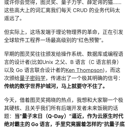
或许你会觉得，图灵奖、量子力学、薛定谔的猫……
这些高大上的词汇离我们每天 CRUD 的业务代码太
遥远了。
但实际上，这场发端于理论物理界的革命，正在引发
全球软件工程界一场最高级别的“红色预警”。
早期的图灵奖往往颁发给操作系统、数据库或编程语
言的设计者(比如Unix 之父、B 语言（C 语言前身）
以及 Go 语言联合设计者的
Ken Thompson
)，而这
次颁给
量子密码学
，传递出了一个极其明确的信号：
传统的数字世界护城河，马上就要守不住了。
今天，借着图灵奖揭晓的热点，我想和大家聊一个极
其硬核、且关乎我们所有后端开发者未来饭碗的话
题：
当“量子末日（Q-Day）”逼近，作为云原生时代
绝对霸主的 Go 语言，手里究竟握着怎样的“抗量子底