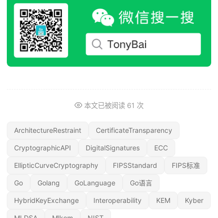
本文已被阅读
61
次
ArchitectureRestraint
CertificateTransparency
CryptographicAPI
DigitalSignatures
ECC
EllipticCurveCryptography
FIPSStandard
FIPS标准
Go
Golang
GoLanguage
Go语言
HybridKeyExchange
Interoperability
KEM
Kyber
MLDSA
Mlkem
NIST