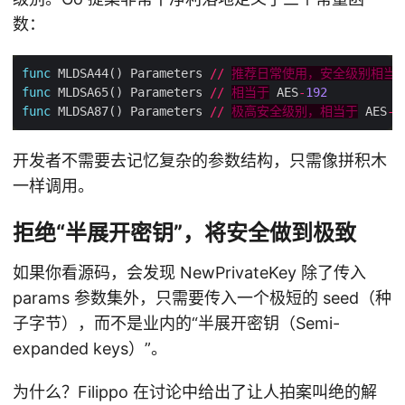
数：
func
 MLDSA44() Parameters 
//
推荐日常使用，安全级别相当
func
 MLDSA65() Parameters 
//
相当于
 AES
-
192
func
 MLDSA87() Parameters 
//
极高安全级别，相当于
 AES
-
2
开发者不需要去记忆复杂的参数结构，只需像拼积木
一样调用。
拒绝“半展开密钥”，将安全做到极致
如果你看源码，会发现 NewPrivateKey 除了传入
params 参数集外，只需要传入一个极短的 seed（种
子字节），而不是业内的“半展开密钥（Semi-
expanded keys）”。
为什么？Filippo 在讨论中给出了让人拍案叫绝的解