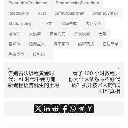
ProbabilityPrediction
ProgrammingParadigm
Readability
Rust
SafetyGuardrail
SimpleSyntax
StaticTyping
上下文
代码生成
内存安全
可读性
大模型
安全兜底
并发模型
无趣
智能体
极简主义
概率预测
编程范式
语法简单
静态类型
风格统一
«
»
告别古法编程黄金时
看了 100 小时教程，
代：AI 时代不会再有
你为什么依然写不好代
新编程语言诞生的土壤
码？扒开技术人的“成
长环”真相