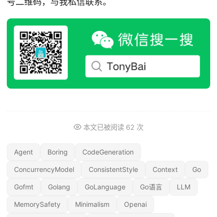
号二维码，与我私信联系。
本文已被阅读
62
次
Agent
Boring
CodeGeneration
ConcurrencyModel
ConsistentStyle
Context
Go
Gofmt
Golang
GoLanguage
Go语言
LLM
MemorySafety
Minimalism
Openai