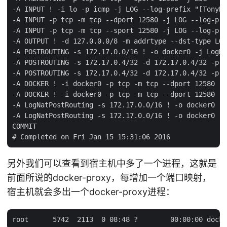
-A INPUT ! -i lo -p icmp -j LOG --log-prefix "[TonyBa
-A INPUT -p tcp -m tcp --dport 12580 -j LOG --log-pre
-A INPUT -p tcp -m tcp --sport 12580 -j LOG --log-pre
-A OUTPUT ! -d 127.0.0.0/8 -m addrtype --dst-type LOC
-A POSTROUTING -s 172.17.0.0/16 ! -o docker0 -j LogNa
-A POSTROUTING -s 172.17.0.4/32 -d 172.17.0.4/32 -p t
-A POSTROUTING -s 172.17.0.4/32 -d 172.17.0.4/32 -p t
-A DOCKER ! -i docker0 -p tcp -m tcp --dport 12580 -j
-A DOCKER ! -i docker0 -p tcp -m tcp --dport 12580 -j
-A LogNatPostRouting -s 172.17.0.0/16 ! -o docker0 -j
-A LogNatPostRouting -s 172.17.0.0/16 ! -o docker0 -j
COMMIT

另外我们可以查看到宿主机中多了一个进程，这就是
前面所说的docker-proxy，每增加一个端口映射，
宿主机就会多出一个docker-proxy进程：