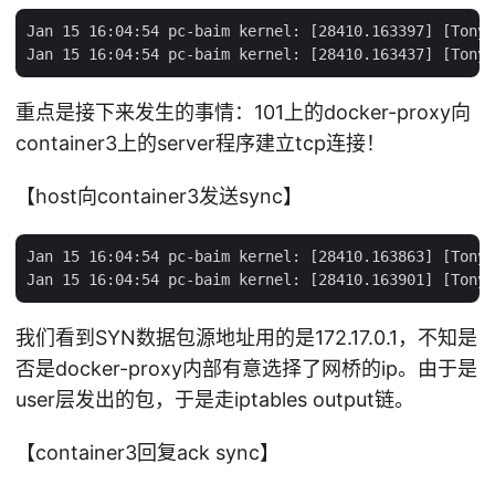
Jan 15 16:04:54 pc-baim kernel: [28410.163397] [TonyB
重点是接下来发生的事情：101上的docker-proxy向
container3上的server程序建立tcp连接！
【host向container3发送sync】
Jan 15 16:04:54 pc-baim kernel: [28410.163863] [TonyB
我们看到SYN数据包源地址用的是172.17.0.1，不知是
否是docker-proxy内部有意选择了网桥的ip。由于是
user层发出的包，于是走iptables output链。
【container3回复ack sync】