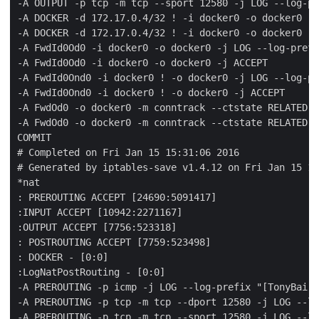
-A OUTPUT -p tcp -m tcp --sport 12580 -j LOG --log-pr
-A DOCKER -d 172.17.0.4/32 ! -i docker0 -o docker0 -p
-A DOCKER -d 172.17.0.4/32 ! -i docker0 -o docker0 -p
-A FwdId0Od0 -i docker0 -o docker0 -j LOG --log-prefi
-A FwdId0Od0 -i docker0 -o docker0 -j ACCEPT

-A FwdId0Ond0 -i docker0 ! -o docker0 -j LOG --log-pr
-A FwdId0Ond0 -i docker0 ! -o docker0 -j ACCEPT

-A FwdOd0 -o docker0 -m conntrack --ctstate RELATED,E
-A FwdOd0 -o docker0 -m conntrack --ctstate RELATED,E
COMMIT

# Completed on Fri Jan 15 15:31:06 2016

# Generated by iptables-save v1.4.12 on Fri Jan 15 15
*nat

: PREROUTING ACCEPT [24690:5091417]

:INPUT ACCEPT [10942:2271167]

:OUTPUT ACCEPT [7756:523318]

: POSTROUTING ACCEPT [7759:523498]

: DOCKER - [0:0]

:LogNatPostRouting - [0:0]

-A PREROUTING -p icmp -j LOG --log-prefix "[TonyBai]-
-A PREROUTING -p tcp -m tcp --dport 12580 -j LOG --lo
-A PREROUTING -p tcp -m tcp --sport 12580 -j LOG --lo