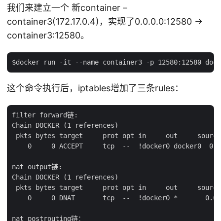
我们来建立一个 新container –
container3(172.17.0.4)，实现了0.0.0.0:12580 ->
container3:12580。
这个命令执行后，iptables增加了三条rules：
filter forward链:

Chain DOCKER (1 references)

 pkts bytes target     prot opt in     out     source
    0     0 ACCEPT     tcp  --  !docker0 docker0  0.0
nat output链:

Chain DOCKER (1 references)

 pkts bytes target     prot opt in     out     source
    0     0 DNAT       tcp  --  !docker0 *       0.0.
nat postrouting链：
