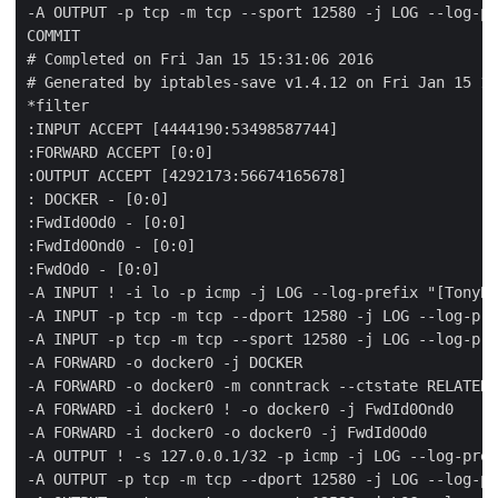
-A OUTPUT -p tcp -m tcp --sport 12580 -j LOG --log-pr
COMMIT

# Completed on Fri Jan 15 15:31:06 2016

# Generated by iptables-save v1.4.12 on Fri Jan 15 15
*filter

:INPUT ACCEPT [4444190:53498587744]

:FORWARD ACCEPT [0:0]

:OUTPUT ACCEPT [4292173:56674165678]

: DOCKER - [0:0]

:FwdId0Od0 - [0:0]

:FwdId0Ond0 - [0:0]

:FwdOd0 - [0:0]

-A INPUT ! -i lo -p icmp -j LOG --log-prefix "[TonyBa
-A INPUT -p tcp -m tcp --dport 12580 -j LOG --log-pre
-A INPUT -p tcp -m tcp --sport 12580 -j LOG --log-pre
-A FORWARD -o docker0 -j DOCKER

-A FORWARD -o docker0 -m conntrack --ctstate RELATED,
-A FORWARD -i docker0 ! -o docker0 -j FwdId0Ond0

-A FORWARD -i docker0 -o docker0 -j FwdId0Od0

-A OUTPUT ! -s 127.0.0.1/32 -p icmp -j LOG --log-pref
-A OUTPUT -p tcp -m tcp --dport 12580 -j LOG --log-pr