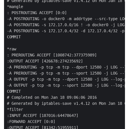
# Generated by iptables-save v1.4.12 on Mon Jan 18 09
*mangle

: POSTROUTING ACCEPT [0:0]

-A POSTROUTING -o docker0 -m addrtype --src-type LOCA
-A POSTROUTING -s 172.17.0.0/16 ! -o docker0 -j LOG -
-A POSTROUTING -s 172.17.0.4/32 -d 172.17.0.4/32 -p t
COMMIT

*raw

: PREROUTING ACCEPT [1008742:377375989]

:OUTPUT ACCEPT [426678:274235692]

-A PREROUTING -p tcp -m tcp --dport 12580 -j LOG --lo
-A PREROUTING -p tcp -m tcp --sport 12580 -j LOG --lo
-A OUTPUT -p tcp -m tcp --dport 12580 -j LOG --log-pr
-A OUTPUT -p tcp -m tcp --sport 12580 -j LOG --log-pr
COMMIT

# Completed on Mon Jan 18 09:06:06 2016

# Generated by iptables-save v1.4.12 on Mon Jan 18 09
*filter

:INPUT ACCEPT [187016:64478647]

:FORWARD ACCEPT [0:0]

:OUTPUT ACCEPT [81342:51955911]
