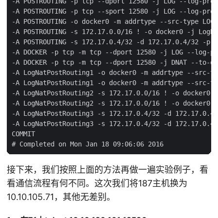
-A POSTROUTING -p tcp --dport 12580 -j LOG --log-pref
-A POSTROUTING -p tcp --sport 12580 -j LOG --log-pref
-A POSTROUTING -o docker0 -m addrtype --src-type LOCA
-A POSTROUTING -s 172.17.0.0/16 ! -o docker0 -j LogNa
-A POSTROUTING -s 172.17.0.4/32 -d 172.17.0.4/32 -p t
-A DOCKER -p tcp -m tcp --dport 12580 -j LOG --log-pr
-A DOCKER -p tcp -m tcp --dport 12580 -j DNAT --to-de
-A LogNatPostRouting1 -o docker0 -m addrtype --src-ty
-A LogNatPostRouting1 -o docker0 -m addrtype --src-ty
-A LogNatPostRouting2 -s 172.17.0.0/16 ! -o docker0 -
-A LogNatPostRouting2 -s 172.17.0.0/16 ! -o docker0 -
-A LogNatPostRouting3 -s 172.17.0.4/32 -d 172.17.0.4/
-A LogNatPostRouting3 -s 172.17.0.4/32 -d 172.17.0.4/
COMMIT

接下来，我们按照上面的方法再做一遍实验例子，看
看通信流程有何不同。这次我们将187主机换为
10.10.105.71，其他无差别。