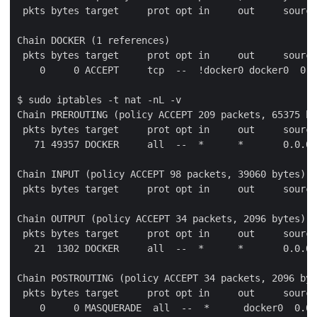
 pkts bytes target     prot opt in     out     source
Chain DOCKER (1 references)

 pkts bytes target     prot opt in     out     source
    0     0 ACCEPT     tcp  --  !docker0 docker0  0.0
$ sudo iptables -t nat -nL -v

Chain PREROUTING (policy ACCEPT 209 packets, 65375 by
 pkts bytes target     prot opt in     out     source
   71 49357 DOCKER     all  --  *      *       0.0.0.
Chain INPUT (policy ACCEPT 98 packets, 39060 bytes)

 pkts bytes target     prot opt in     out     source
Chain OUTPUT (policy ACCEPT 34 packets, 2096 bytes)

 pkts bytes target     prot opt in     out     source
   21  1302 DOCKER     all  --  *      *       0.0.0.
Chain POSTROUTING (policy ACCEPT 34 packets, 2096 byt
 pkts bytes target     prot opt in     out     source
    0     0 MASQUERADE  all  --  *      docker0  0.0.