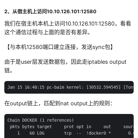
2、从宿主机上访问10.10.126.101:12580
我们在宿主机本机上访问10.10.126.101:12580，看看
这个通信过程与上面的是否有差异。
【与本机12580端口建立连接，发送sync包】
由于是user层发送数据包，因此走iptables output
链。
在output链上，匹配到nat output上的规则：
Chain DOCKER (1 references)

 pkts bytes target     prot opt in     out     source
    1    60 LOG        tcp  --  !docker0 *       0.0.