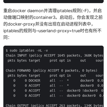
重启docker daemon并清理iptables规则(-F)，并启
动做端口映射的container3。启动后，你会发现之前
的docker-proxy并没有出现在启动进程列表中，
iptables的规则与–userland-proxy=true时也有所不
同：
$ sudo iptables -nL -v

Chain INPUT (policy ACCEPT 1645 packets, 368K bytes)

 pkts bytes target     prot opt in     out     source
Chain FORWARD (policy ACCEPT 0 packets, 0 bytes)

 pkts bytes target     prot opt in     out     source
    0     0 DOCKER     all  --  *      docker0  0.0.0
    0     0 ACCEPT     all  --  *      docker0  0.0.0
    0     0 ACCEPT     all  --  docker0 !docker0  0.0
    0     0 ACCEPT     all  --  docker0 docker0  0.0.
Chain OUTPUT (policy ACCEPT 263 packets, 134K bytes)
