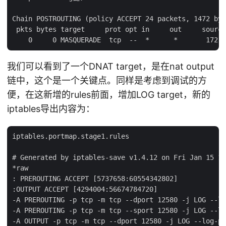
Chain POSTROUTING (policy ACCEPT 24 packets, 1472 byt
 pkts bytes target     prot opt in     out     source
我们可以看到了一个DNAT target，是在nat output
链中，这个是一个关键点。同样是考虑到调试的方
便，在这新增的rules前面，增加LOG target，新的
iptables导出内容为：
iptables.portmap.stage1.rules

# Generated by iptables-save v1.4.12 on Fri Jan 15 15
*raw

: PREROUTING ACCEPT [5737658:60554342802]

:OUTPUT ACCEPT [4294004:56674784720]

-A PREROUTING -p tcp -m tcp --dport 12580 -j LOG --lo
-A PREROUTING -p tcp -m tcp --sport 12580 -j LOG --lo
-A OUTPUT -p tcp -m tcp --dport 12580 -j LOG --log-pr