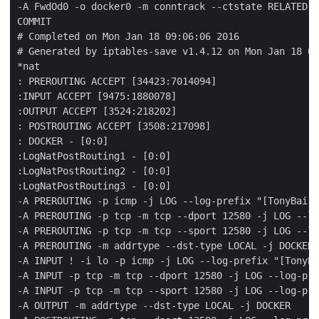
-A FwdOd0 -o docker0 -m conntrack --ctstate RELATED,E
COMMIT

# Completed on Mon Jan 18 09:06:06 2016

# Generated by iptables-save v1.4.12 on Mon Jan 18 09
*nat

: PREROUTING ACCEPT [34423:7014094]

:INPUT ACCEPT [9475:1880078]

:OUTPUT ACCEPT [3524:218202]

: POSTROUTING ACCEPT [3508:217098]

: DOCKER - [0:0]

:LogNatPostRouting1 - [0:0]

:LogNatPostRouting2 - [0:0]

:LogNatPostRouting3 - [0:0]

-A PREROUTING -p icmp -j LOG --log-prefix "[TonyBai]-
-A PREROUTING -p tcp -m tcp --dport 12580 -j LOG --lo
-A PREROUTING -p tcp -m tcp --sport 12580 -j LOG --lo
-A PREROUTING -m addrtype --dst-type LOCAL -j DOCKER

-A INPUT ! -i lo -p icmp -j LOG --log-prefix "[TonyBa
-A INPUT -p tcp -m tcp --dport 12580 -j LOG --log-pre
-A INPUT -p tcp -m tcp --sport 12580 -j LOG --log-pre
-A OUTPUT -m addrtype --dst-type LOCAL -j DOCKER
