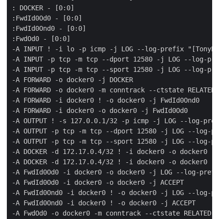
: DOCKER - [0:0]

:FwdId0Od0 - [0:0]

:FwdId0Ond0 - [0:0]

:FwdOd0 - [0:0]

-A INPUT ! -i lo -p icmp -j LOG --log-prefix "[TonyBa
-A INPUT -p tcp -m tcp --dport 12580 -j LOG --log-pre
-A INPUT -p tcp -m tcp --sport 12580 -j LOG --log-pre
-A FORWARD -o docker0 -j DOCKER

-A FORWARD -o docker0 -m conntrack --ctstate RELATED,
-A FORWARD -i docker0 ! -o docker0 -j FwdId0Ond0

-A FORWARD -i docker0 -o docker0 -j FwdId0Od0

-A OUTPUT ! -s 127.0.0.1/32 -p icmp -j LOG --log-pref
-A OUTPUT -p tcp -m tcp --dport 12580 -j LOG --log-pr
-A OUTPUT -p tcp -m tcp --sport 12580 -j LOG --log-pr
-A DOCKER -d 172.17.0.4/32 ! -i docker0 -o docker0 -p
-A DOCKER -d 172.17.0.4/32 ! -i docker0 -o docker0 -p
-A FwdId0Od0 -i docker0 -o docker0 -j LOG --log-prefi
-A FwdId0Od0 -i docker0 -o docker0 -j ACCEPT

-A FwdId0Ond0 -i docker0 ! -o docker0 -j LOG --log-pr
-A FwdId0Ond0 -i docker0 ! -o docker0 -j ACCEPT

-A FwdOd0 -o docker0 -m conntrack --ctstate RELATED,E