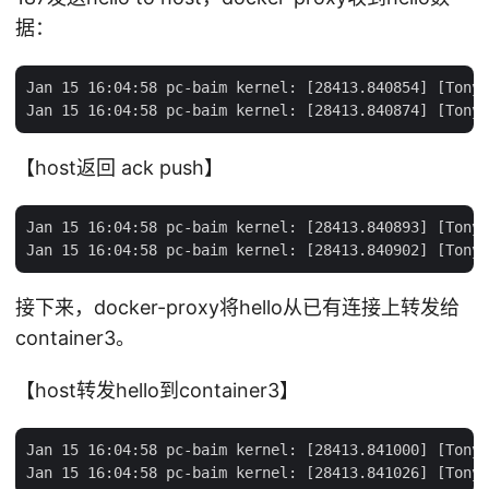
据：
Jan 15 16:04:58 pc-baim kernel: [28413.840854] [TonyB
【host返回 ack push】
Jan 15 16:04:58 pc-baim kernel: [28413.840893] [TonyB
接下来，docker-proxy将hello从已有连接上转发给
container3。
【host转发hello到container3】
Jan 15 16:04:58 pc-baim kernel: [28413.841000] [TonyB