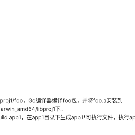
文
件
路
径
在
 libproj1/foo，Go编译器编译foo包，并将foo.a安装到
arwin_amd64/libproj1下。
build app1，在app1目录下生成app1*可执行文件，执行
：