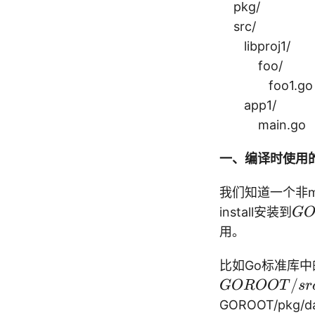
pkg/
src/
libproj1/
foo/
foo1.go
app1/
main.go
一、编译时使用的
我们知道一个非m
G
install安装到
GO
O
用。
R
O
比如Go标准库
/
O
GOROOT
sr
T
GOROOT/pk