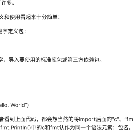
了许多。
义和使用看起来十分简单：
关键字定义包：
关键字，导入要使用的标准库包或第三方依赖包。
llo, World”)
学者看到上面代码，都会想当然的将import后面的"c"、“f
)和 fmt.Println()中的c和fmt认作为同一个语法元素：包名