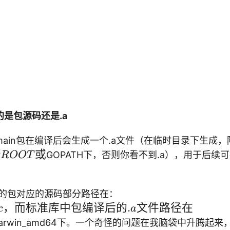
是包源码还是.a
ain包在编译后会生成一个.a文件（在临时目录下生成，
或
GOPATH下，否则你看不到.a），用于后续
ROOT
G
中的包对应的源码部分路径在：
O
，而标准库中包编译后的
.
文件路径在
c
a
R
g/darwin_amd64下。一个奇怪的问题在我脑袋中升腾起