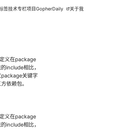
标签
技术专栏
项目
GopherDaily
关于我
义在package
include相比，
ackage关键字
第三方依赖包。
义在package
include相比，