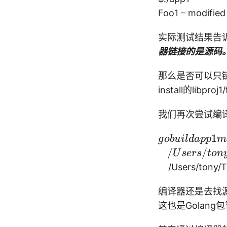
Foo1 – modified
实际测试结果告
器链接的是源码
那么是否可以只链
install的libpro
我们再次尝试编译
g
1
g
o
b
u
i
l
d
a
pp
m
o
/
/
U
sers
t
o
n
b
/Users/tony/Tes
ui
ld
编译器还是去找
a
这也是Golan
p