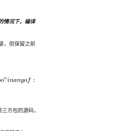
装的情况下，编译
目录，但保留之前
"
:
oo
inan
yo
f
第三方包的源码，