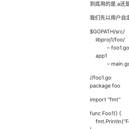
或
到底用的是.a还
我们先以用户自定
$GOPATH/src/
libproj1/foo/
– foo1.g
app1
– main.g
//foo1.go
package foo
import “fmt”
func Foo1() {
fmt.Println(“F