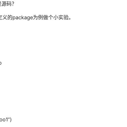
O
是源码？
O
T
义的package为例做个小实验。
/s
rc
，
而
o
标
准
o
库
中
包
编
译
后
的
.a
oo1”)