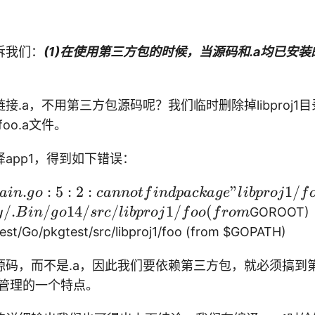
诉我们：
(1)在使用第三方包的时候，当源码和.a均已安
。
接.a，不用第三方包源码呢？我们临时删除掉libproj1
j1/foo.a文件。
app1，得到如下错误：
.
:
5
:
2
:
"
1/
ain
g
o
c
ann
o
t
f
in
d
p
a
c
ka
g
e
l
ib
p
ro
j
f
/.
/
14/
/
1/
(
GOROOT)
y
B
in
g
o
src
l
ib
p
ro
j
f
oo
f
ro
m
t/Go/pkgtest/src/libproj1/foo (from
$GOPATH)
源码，而不是.a，因此我们要依赖第三方包，就必须搞到
g包管理的一个特点。