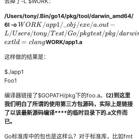
U
kg
去掉了-L
$WORK：
te
p
t
但
T
rs
se
/d
st
kg
o
我
/g
/t
/Users/tony/.Bin/go14/pkg/tool/darwin_amd64/
rs
ar
/s
te
n
们
o-
on
W
/
1/_
/
/
.
−
/t
wi
6l -o
W
OR
K
a
pp
o
bj
e
x
e
a
o
u
t
rc
st
y
在
b
y/
O
/
on
/
/
/
/
/
n\
/
L
U
sers
t
o
n
y
T
es
t
G
o
p
k
g
/li
t
es
t
p
k
g
d
a
r
w
i
/p
/.
最
ui
T
R
y/
_a
=
b
WORK/app1.a
e
x
tl
d
c
l
an
g
kg
B
后
ld
es
K
.B
m
pr
/d
in
6l
79
t/
/a
in
d6
这样做的结果是：
oj
ar
/
链
78
G
p
/g
4
1/
wi
g
接
11
o/
$./app1
p1
o1
-
fo
n\
o
器
16
p
/\
Foo1
4/
pa
o
_a
1
的
8
kg
_o
p
ck
-I
m
4
执
li
te
编译器链接了
$GOPATH/pkg下的foo.a。
(2)到这里
bj
kg
./
d6
/
行
b
st
我们明白了所谓的使用第三方包源码，实际上是链接
/e
/t
m
4
sr
语
pr
/p
xe
了以该最新源码编译****的临时目录下的.a文件而
oo
ai
-
c
句
oj
kg
/a
l/
n.
已。
ex
/l
中
1/
/d
.o
da
go
tl
ib
并
fo
ar
Go标准库中的包也是这样么？对于标准库，比如fmt
ut
r
cd