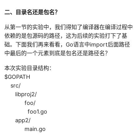
fs
e -
p1
h/
p
U
h0
D
/\
二、目录名还是包名？
xr
p1
se
00
\_
_o
2t
.a
rs
0g
/
从第一节的实验中，我们得知了编译器在编译过程中
bj
m
m
/t
n/
U
依赖的是包源码的路径，这为后续的实验打下了基
/e
n
v
on
T
se
xe
础。下面我们再来看看，Go语言中import后面路径
x
y/
/g
rs
/a
x6
中最后的一个元素到底是包名还是路径名？
T
o-
/t
.o
q
es
b
on
本次实验目录结构：
ut
xc
t/
ui
y/
-L
$GOPATH
4
G
ld
T
w
src/
o/
95
es
4
libproj2/
p
72
t/
w
foo/
kg
02
G
13
foo1.go
te
42
o/
m
st
app2/
6
p
01
/s
m
main.go
kg
fs
rc
ai
te