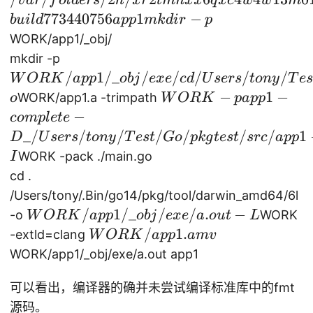
v
a
r
f
o
l
d
ers
h
x
r
t
mn
xx
q
x
c
w
w
m
/2
g
ui
773440756
1
−
b
u
i
l
d
a
pp
mk
d
i
r
p
h/
ld
WORK/app1/_obj/
xr
-x
W
2t
mkdir -p
-v
O
m
/
1/_
/
/
/
/
/
W
OR
K
a
pp
o
bj
e
x
e
c
d
U
sers
t
o
n
y
T
es
./
R
n
W
−
1
−
WORK/app1.a -trimpath
o
W
OR
K
p
a
pp
W
K
x
O
−
co
m
pl
e
t
e
O
/a
x6
R
_/
/
/
/
/
/
/
1
D
U
sers
t
o
n
y
T
es
t
G
o
p
k
g
t
es
t
src
a
pp
R
p
q
K
WORK -pack ./main.go
I
K
p1
xc
-p
cd .
=
/\
4
ap
/Users/tony/.Bin/go14/pkg/tool/darwin_amd64/6l
/v
_o
w
p1
W
/
1/_
/
/
.
−
ar
-o
WORK
W
OR
K
a
pp
o
bj
e
x
e
a
o
u
t
L
bj
4
-
O
/f
W
/
1.
-extld=clang
W
OR
K
a
pp
am
v
/e
w
co
R
ol
O
WORK/app1/_obj/exe/a.out app1
xe
13
m
K
de
R
/
m
pl
/a
rs
K
可以看出，编译器的确并未尝试编译标准库中的fmt
cd
01
et
p
/2
/a
源码。
/