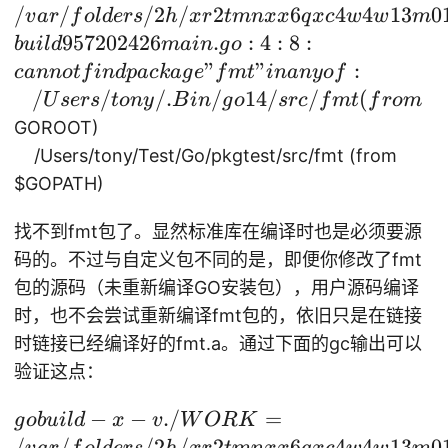
b
/
/p
/
/2
/
2
6
4
4
13
0
oo
v
a
r
f
o
l
d
ers
h
x
r
t
mn
xx
q
x
c
w
w
m
ui
kg
957202426
.
:
4
:
8
:
l/
b
u
i
l
d
main
g
o
ld
/d
da
"
"
:
c
ann
o
t
f
in
d
p
a
c
ka
g
e
f
m
t
inan
yo
f
-x
ar
r
/
/
/.
/
14/
/
(
U
sers
t
o
n
y
B
in
g
o
src
f
m
t
f
ro
m
-v
wi
wi
GOROOT)
./
n\
n\
/Users/tony/Test/Go/pkgtest/src/fmt (from
W
_a
_a
$GOPATH)
O
m
m
R
d6
d6
找不到fmt包了。显然标准库在编译时也是必须要源
K
4
4/
码的。不过与自定义包不同的是，即便你修改了fmt
=
-
6l
包的源码（未重新编译GO安装包），用户源码编译
/v
ex
-o
时，也不会尝试重新编译fmt包的，依旧只是在链接
ar
tl
时链接已经编译好的fmt.a。通过下面的gc输出可以
/f
d
验证这点：
ol
=
de
cl
go
−
−
./
=
g
o
b
u
i
l
d
x
v
W
OR
K
rs
an
b
/
/
/2
/
2
6
4
4
13
0