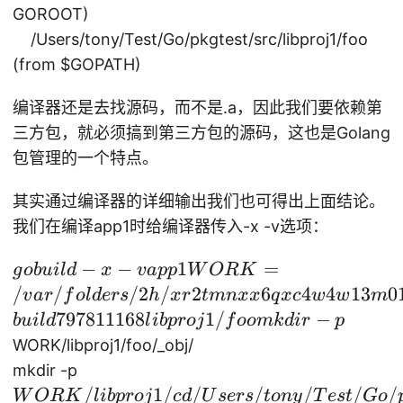
ui
GOROOT)
ld
/Users/tony/Test/Go/pkgtest/src/libproj1/foo
a
(from
$GOPATH)
p
p
编译器还是去找源码，而不是.a，因此我们要依赖第
1
三方包，就必须搞到第三方包的源码，这也是Golang
m
包管理的一个特点。
ai
n.
其实通过编译器的详细输出我们也可得出上面结论。
g
我们在编译app1时给编译器传入-x -v选项：
o:
5:
go
−
−
1
=
g
o
b
u
i
l
d
x
v
a
pp
W
OR
K
2:
b
/
/
/2
/
2
6
4
4
13
0
v
a
r
f
o
l
d
ers
h
x
r
t
mn
xx
q
x
c
w
w
m
c
ui
797811168
1/
−
b
u
i
l
d
l
ib
p
ro
j
f
oo
mk
d
i
r
p
a
ld
WORK/libproj1/foo/_obj/
n
-x
W
mkdir -p
n
-v
O
/
1/
/
/
/
/
/
W
OR
K
l
ib
p
ro
j
c
d
U
sers
t
o
n
y
T
es
t
G
o