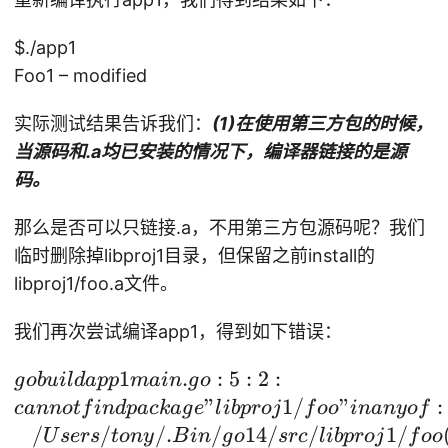
$./app1
Foo1 – modified
实际测试结果告诉我们：
(1)在使用第三方包的时候，
当源码和.a均已安装的情况下，编译器链接的是源
码。
那么是否可以只链接.a，不用第三方包源码呢？我们
临时删除掉libproj1目录，但保留之前install的
libproj1/foo.a文件。
我们再次尝试编译app1，得到如下错误：
g
1
.
:
5
:
2
:
g
o
b
u
i
l
d
a
pp
main
g
o
o
"
1/
"
:
c
ann
o
t
f
in
d
p
a
c
ka
g
e
l
ib
p
ro
j
f
oo
inan
yo
f
b
/
/
/.
/
14/
/
1/
U
sers
t
o
n
y
B
in
g
o
src
l
ib
p
ro
j
f
oo