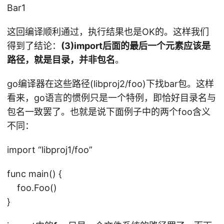
o
Bar1
4
b
w
u
这回编译顺利通过，执行结果也是OK的。这样我们
4
il
得到了结论：
(3)import后面的最后一个元素应该是
w
d
路径，就是目录，并非包名
。
13
a
m
p
go编译器在这些路径(libproj2/foo)下找bar包。这样
01
p
看来，go语言的惯例只是一个特例，即恰好目录名与
fs
2
包名一致罢了。也就是说下面例子中的两个foo含义
h0
不同：
00
0g
import “libproj1/foo”
n/
T
func main() {
/g
foo.Foo()
o-
}
b
ui