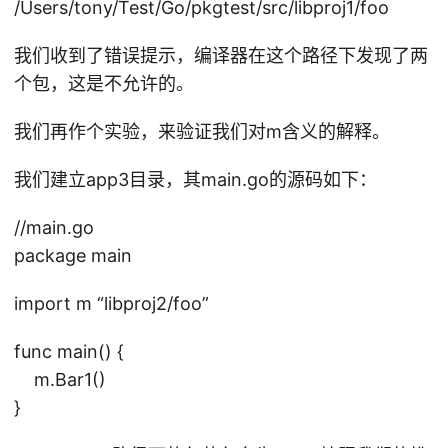
/Users/tony/Test/Go/pkgtest/src/libproj1/foo
pr
oj
我们收到了错误提示，编译器在这个路径下发现了两
2/
个包，这是不允许的。
ba
r
我们再作个实验，来验证我们对m含义的解释。
(f
ro
我们建立app3目录，其main.go的源码如下：
m
//main.go
package main
import m “libproj2/foo”
func main() {
m.Bar1()
}