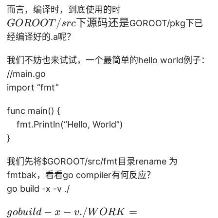
d
p
未
o
wi
G
-L
而言，编译时，到底使用的时
wi
.
=
r
显
m
n\
O
/
/
下源码还是
n\
**
GOROOT/pkg下已
GOROOT
src
cl
oj
式
k
_a
R
U
_a
/
经编译好的.a呢？
an
1
看
di
m
O
se
m
U
g
/f
到
r -
d6
O
rs
我们不妨也来试试，一个最简单的hello world例子：
d6
se
o
ap
p
4
T
/t
4/
rs
//main.go
o
p1
，
/s
on
6g
/t
import “fmt”
(f
链
**
rc
y/
-o
on
r
接
我
下
T
func main() {
y/
o
的
们
源
es
.B
fmt.Println(“Hello, World”)
m
是
发
码
t/
in
}
现
还
G
/g
是
o/
我们先将
$GOROOT/src/fmt目录rename 为
o1
p
4/
fmtbak，看看go compiler有何反应？
kg
p
go build -x -v ./
te
kg
go
−
−
./
=
st
g
o
b
u
i
l
d
x
v
W
OR
K
/t