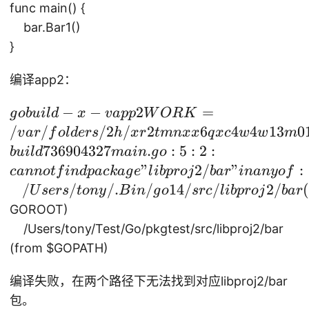
o1
func main() {
4/
bar.Bar1()
sr
}
c/
f
编译app2：
m
go
−
−
2
=
t
g
o
b
u
i
l
d
x
v
a
pp
W
OR
K
b
(f
/
/
/2
/
2
6
4
4
13
0
v
a
r
f
o
l
d
ers
h
x
r
t
mn
xx
q
x
c
w
w
m
ui
ro
736904327
.
:
5
:
2
:
b
u
i
l
d
main
g
o
ld
m
"
2/
"
:
c
ann
o
t
f
in
d
p
a
c
ka
g
e
l
ib
p
ro
j
ba
r
inan
yo
f
-x
/
/
/.
/
14/
/
2/
U
sers
t
o
n
y
B
in
g
o
src
l
ib
p
ro
j
ba
r
-v
GOROOT)
ap
/Users/tony/Test/Go/pkgtest/src/libproj2/bar
p2
(from
$GOPATH)
W
O
编译失败，在两个路径下无法找到对应libproj2/bar
R
包。