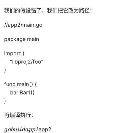
K
=
我们的假设错了，我们把它改为路径：
/v
ar
//app2/main.go
/f
ol
package main
de
import (
rs
/2
“libproj2/foo”
h/
)
xr
func main() {
2t
m
bar.Bar1()
n
}
x
再编译执行：
x6
q
g
2
app2
g
o
b
u
i
l
d
a
pp
xc