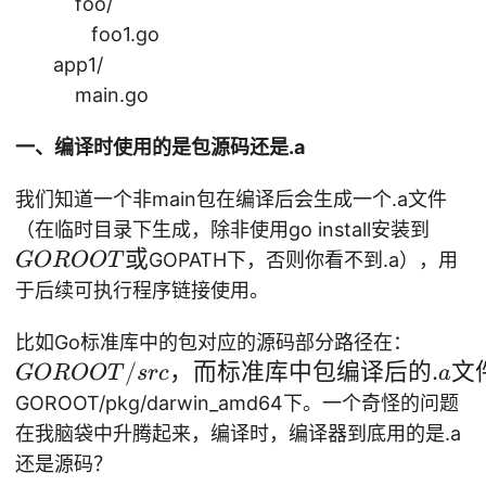
foo/
foo1.go
app1/
main.go
一、编译时使用的是包源码还是.a
我们知道一个非main包在编译后会生成一个.a文件
G
（在临时目录下生成，除非使用go install安装到
O
或
GOPATH下，否则你看不到.a），用
GOROOT
R
于后续可执行程序链接使用。
O
G
O
比如Go标准库中的包对应的源码部分路径在：
O
T
/
，而标准库中包编译后的
.
文
GOROOT
src
a
R
或
GOROOT/pkg/darwin_amd64下。一个奇怪的问题
O
在我脑袋中升腾起来，编译时，编译器到底用的是.a
O
还是源码？
T