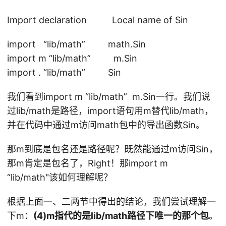
n
/f
d
Import declaration Local name of Sin
m
pa
t
ck
import “lib/math” math.Sin
这
ag
import m “lib/math” m.Sin
个
e
import . “lib/math” Sin
路
"li
径
b
我们看到import m “lib/math” m.Sin一行。我们说
。
pr
过lib/math是路径，import语句用m替代lib/math，
而
oj
并在代码中通过m访问math包中的导出函数Sin。
第
2/
二
ba
那m到底是包名还是路径呢？既然能通过m访问Sin，
行
r"
那m肯定是包名了，Right！那import m
中
in
“lib/math"该如何理解呢？
的
an
f
y
根据上面一、二两节中得出的结论，我们尝试理解一
m
of
下m：
(4)m指代的是lib/math路径下唯一的那个包
。
t