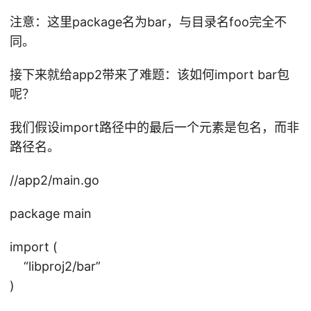
m
/t
t"
k
注意：这里package名为bar，与目录名foo完全不
oo
in
di
同。
l/
an
r -
da
y
p
接下来就给app2带来了难题：该如何import bar包
r
of
呢？
wi
:
n\
我们假设import路径中的最后一个元素是包名，而非
_a
/
路径名。
m
U
d6
se
//app2/main.go
4/
rs
6g
/t
package main
-o
on
y/
import (
.B
“libproj2/bar”
in
)
/g