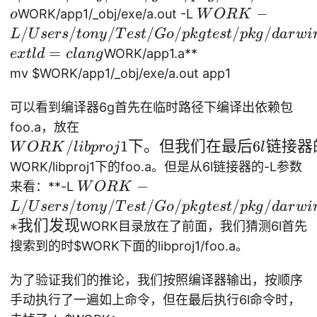
m
.a
t/
/
e -
W
−
WORK/app1/_obj/exe/a.out -L
/f
o
k
W
OR
K
n
-
G
U
D
O
/
/
/
/
/
/
/
o
di
L
U
sers
t
o
n
y
T
es
t
G
o
p
k
g
t
es
t
p
k
g
d
a
r
w
i
x
tr
o/
se
\_
R
o
=
r -
WORK/app1.a**
x6
e
x
tl
d
c
l
an
g
i
p
rs
/
K
"
p
q
mv
$WORK/app1/_obj/exe/a.out app1
m
kg
/t
U
-L
in
xc
pa
te
on
se
/
a
可以看到编译器6g首先在临时路径下编译出依赖包
4
th
st
y/
rs
U
n
W
foo.a，放在
w
/s
T
/t
se
y
O
/
1
下。但我们在最后
6
链接器
4
W
OR
K
l
ib
p
ro
j
l
rc
es
on
rs
of
R
w
WORK/libproj1下的foo.a。但是从6l链接器的-L参数
/li
t/
y/
/t
:
K
13
W
−
来看：**-L
W
OR
K
b
G
T
on
/li
m
O
/
/
/
/
/
/
/
L
U
sers
pr
t
o
n
y
T
es
t
G
o
p
k
g
t
es
t
p
k
o/
g
d
a
r
w
i
es
y/
/
b
01
R
∗
我们发现
oj
p
WORK目录放在了前面，我们猜测6l首先
t/
T
U
pr
fs
K
1/
kg
搜索到的时
$WORK下面的libproj1/foo.a。
G
es
s
oj
h0
-L
fo
te
o/
t/
e
1
00
/
为了验证我们的推论，我们按照编译器输出，按顺序
o
st
p
G
rs
下
0g
U
/
/p
手动执行了一遍如上命令，但在最后执行6l命令时，
kg
o/
/
。
n/
se