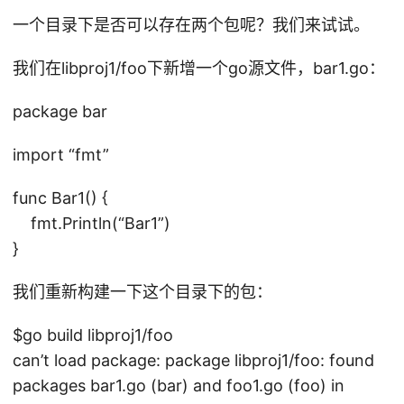
:
则
一个目录下是否可以存在两个包呢？我们来试试。
是
/
包
我们在libproj1/foo下新增一个go源文件，bar1.go：
U
名
se
。
package bar
rs
gc
/t
会
import “fmt”
on
在
y/
func Bar1() {
.B
fmt.Println(“Bar1”)
in
}
/g
o1
我们重新构建一下这个目录下的包：
4/
sr
$go build libproj1/foo
c/
can’t load package: package libproj1/foo: found
li
packages bar1.go (bar) and foo1.go (foo) in
b