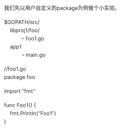
/s
我们先以用户自定义的package为例做个小实验。
rc
，
$GOPATH/src/
而
libproj1/foo/
标
– foo1.go
准
app1
库
– main.go
中
包
//foo1.go
编
package foo
译
后
import “fmt”
的
.a
func Foo1() {
文
fmt.Println(“Foo1”)
件
}
路