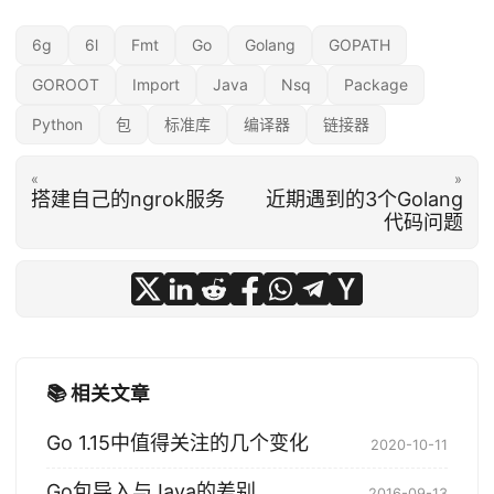
T
/
6g
6l
Fmt
Go
Golang
GOPATH
sr
GOROOT
Import
Java
Nsq
Package
c
Python
/
包
标准库
编译器
链接器
c
«
»
m
搭建自己的ngrok服务
近期遇到的3个Golang
d
代码问题
/
g
c
/
d
o
📚 相关文章
c.
g
Go 1.15中值得关注的几个变化
2020-10-11
o
Go包导入与Java的差别
2016-09-13