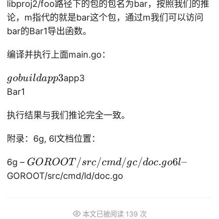
libproj2/foo路径下的包的包名为bar，按照我们的推
论，m指代的就是bar这个包，通过m我们可以访问
bar的Bar1导出函数。
编译并执行上面main.go：
g
3
app3
g
o
b
u
i
l
d
a
pp
o
Bar1
b
u
执行结果与我们推论完全一致。
il
附录：6g, 6l文档位置：
d
a
G
/
/
/
/
.
6
–
6g –
GOROOT
src
c
m
d
g
c
d
oc
g
o
l
p
O
GOROOT/src/cmd/ld/doc.go
p
R
3
O
O
本文已被阅读
139
次