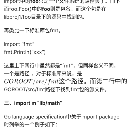
import中的
foo
只是一个文件系统的路径罢了。而下
ld
面foo.Foo()中的
foo
则是包名。而这个包是在
73
libproj1/foo目录下的源码中找到的。
69
04
再类比一下标准库包fmt。
32
7
import “fmt”
m
fmt.Println(“xxx”)
ai
n.
这里上下两行中虽然都是“fmt”，但同样含义不同，
go
G
一个是路径 ，对于标准库来说，是
:5:
O
/
/
这个路径。而第二行中
GOROOT
src
f
m
t
2:
R
GOROOT/src/fmt路径下找到fmt包的源文件。
ca
O
n
O
三、import m “lib/math”
no
T
t
Go language specification中关于import package
/s
fi
rc
时列举的一个例子如下：