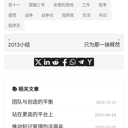
双十一
嫦娥三号
安德的游戏
工作
思考
感悟
战争
战争论
指挥官
生活
科幻
程序员
«
»
2013小结
只为那一抹释然
📚 相关文章
团队与创造的平衡
2013-12-21
站在更高的平台上
2013-09-24
推动知识管理的这两年
2013-05-03