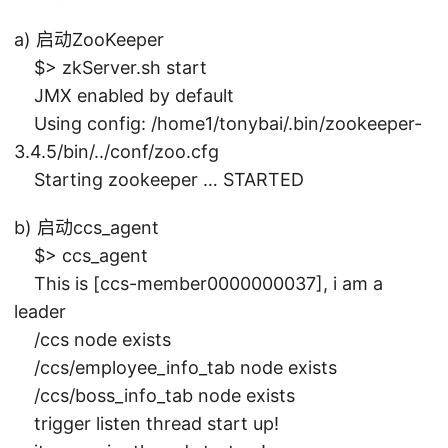
a) 启动ZooKeeper
$> zkServer.sh start
JMX enabled by default
Using config: /home1/tonybai/.bin/zookeeper-
3.4.5/bin/../conf/zoo.cfg
Starting zookeeper … STARTED
b) 启动ccs_agent
$> ccs_agent
This is [ccs-member0000000037], i am a
leader
/ccs node exists
/ccs/employee_info_tab node exists
/ccs/boss_info_tab node exists
trigger listen thread start up!