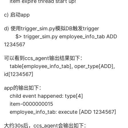
item expire thread start up!
c) 启动app
d) 使用trigger_sim.py模拟DB触发trigger
$> trigger_sim.py employee_info_tab ADD
1234567
可以看到ccs_agent输出结果如下：
table[employee_info_tab], oper_type[ADD],
id[1234567]
app的输出如下：
child event happened: type[4]
item-0000000015
employee_info_tab: execute [ADD 1234567]
大约30s后，ccs_agent会输出如下：