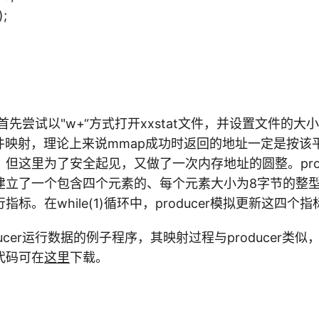
;
程序首先尝试以"w+“方式打开xxstat文件，并设置文件的
文件映射，理论上来说mmap成功时返回的地址一定是按该
但这里为了安全起见，又做了一次内存地址的圆整。prod
建立了一个包含四个元素的、每个元素大小为8字节的整
标。在while(1)循环中，producer模拟更新这四个
ducer运行数据的例子程序，其映射过程与producer类
代码可在
这里
下载。