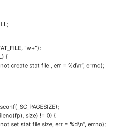
LL;
T_FILE, “w+”);
) {
 create stat file , err = %d\n”, errno);
sconf(_SC_PAGESIZE);
leno(fp), size) != 0) {
set stat file size, err = %d\n”, errno);