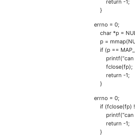
return -1;
}
errno = 0;
char *p = NU
p = mmap(NULL
if (p == MAP_
printf(“can not
fclose(fp);
return -1;
}
errno = 0;
if (fclose(fp) !
printf(“can not
return -1;
}