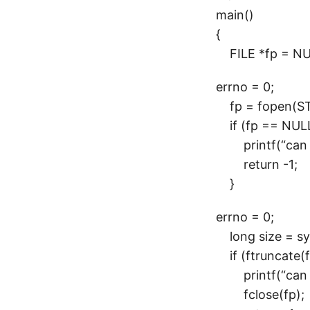
main()
{
FILE *fp = NU
errno = 0;
fp = fopen(STA
if (fp == NULL
printf(“can not
return -1;
}
errno = 0;
long size = sy
if (ftruncate(fi
printf(“can not 
fclose(fp);