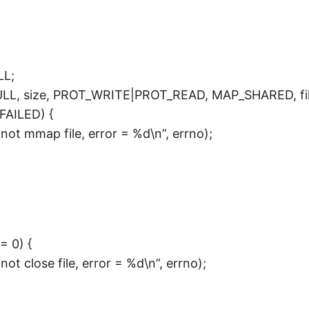
LL;
, size, PROT_WRITE|PROT_READ, MAP_SHARED, file
FAILED) {
 mmap file, error = %d\n”, errno);
= 0) {
 close file, error = %d\n”, errno);