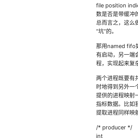
file positi
数是否是带缓冲的（f
总而言之，这么
“坑”的。
那用named f
有启动，另一端会
程，实现起来复
两个进程既要有共
时地得到另外一
提供的进程映射一
指标数据。比如
提取进程同样映
/* producer */
int