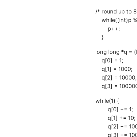
/* round up to 8
while((int)p % 
p++;
}
long long *q = (
q[0] = 1;
q[1] = 1000;
q[2] = 10000;
q[3] = 100000
while(1) {
q[0] += 1;
q[1] += 10;
q[2] += 100
q[3] += 100