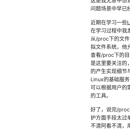
这是我无意中想
问题场景中早已
近期在学习一些
L
在学习过程中我发
从/proc下的
拟文件系统，他允
查看/proc下
是这里要关注的，
的产生实现细节与
Linux的基础
可以根据用户的需求
的工具。
好了，说完/pr
护方面手段太过
不清阿看不清，