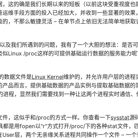
据，这的确是我们长期以来的短板（以前这块受重视度也
善运维手段方面的投入已经加大，并收到一些显著的效果
级的，不那么敏捷灵活 – 在单节点上依旧无法简单地获取
设计以及我们所遇到的问题，我有了一个大胆的想法：是否
似Linux /proc这样的可提供基础运行数据的服务能力
c下面的数据文件是
Linux Kernel
维护的，并允许用户层的进程
的产品而言，提供基础数据的产品实例与提取基础数据的
el的进程，显然我们需要找到一种让这两个进程实时通信
。
件，这似乎和/proc的方式一样。你查看一下
sysstat
源
等工具都是用fopen以"r"方式打开/proc/下的各种stat文
User层，两个无亲缘关系进程共同操作一个文件 – 一个