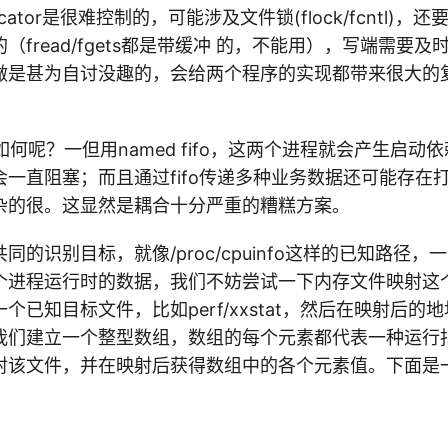
on indicator是很难控制的，可能涉及文件锁(flock/fcntl
read/fgets都是带缓冲 的，不能用），写端需要及时fsyn
做是甚为自讨没趣的，会给两个程序的实现都带来很大的
ifo如何呢？一但用named fifo，这两个进程就会产生启
一直阻塞；而且通过fifo传递多种业务数据还可能存在
杂的很。这显然是耦合十分严重的糟糕方案。
同的识别目标，就像/proc/cpuinfo这样的已知路径
个进程运行时的数据，我们不妨尝试一下内存文件映射这
个已知目标文件，比如perf/xxstat，然后在映射后的
我们建立一个整型数组，数组的每个元素都代表一种运行
射该文件，并在映射后获得数组中的各个元素值。下面是