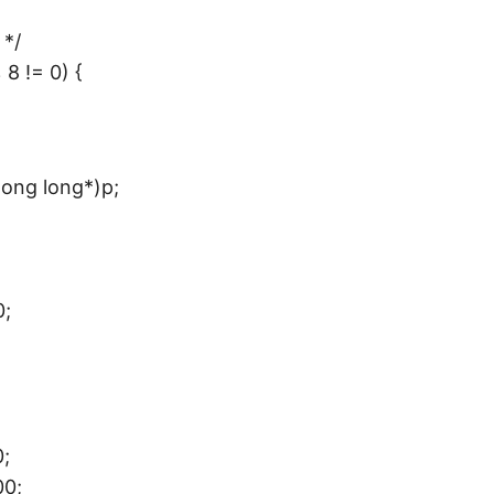
 */
8 != 0) {
long long*)p;
;
;
0;