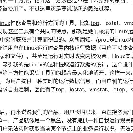
到的一个方法，估计这个方法已经不是什么新鲜的东西了
经被使用了。不过这里还是要说说我的思维过程。
inux
性能查看和分析方面的工具，比如
top
、iostat、v
现这些工具有个共同的特点，那就是她们采集的Linux
文件中实时获取并计算而得出的。众所周知，/proc是
Linux
许用户在Linux运行时查看内核运行数据（用户可以像
的目录和文件），甚至是运行时实时改变内核设置。Linux实现
吸引我的是Linux的这种提取运行数据的设计。这个设计将
第三方性能采集工具间的耦合最大化地解开，这样一来/p
服务，为用户提供一种实时的运行数据信息。而用户侧的运
自由定制，因此有了top、iostat、vmstat、iotop
oc后，再来说说我们的产品。用户长期以来一直在抱怨我
单一，产品就像是一个黑盒，没有提供一种自我运行观察
用户无法实时获取当前某个节点上的业务运行状况，无法