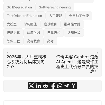
SkillDegradation
SoftwareEngineering
TestOrientedEducation
人工智能
全自动工作流
大模型
学历贬值
应试教育
批判性思维
技能退化
深度学习
自我迭代
认知升级
软件工程
高等教育
高考
«
»
2026年，大厂重构核
传奇黑客 Geohot 炮轰
心系统为何集体投向
AI Agent：这是软件工
Go？
程史上代价最昂贵的灾
难！