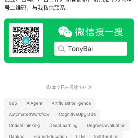
号二维码，与我私信联系。
本文已被阅读
197
次
985
AIAgent
ArtificialIntelligence
AutomatedWorkflow
CognitiveUpgrade
CriticalThinking
DeepLearning
DegreeDevaluation
Gaokao
HigherEducation
LLM
SelfIteration