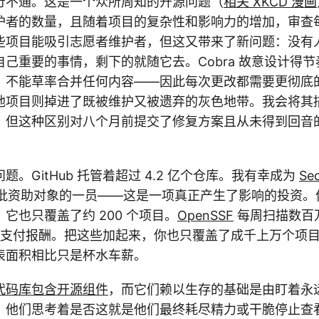
行不通。这是一个众所周知的开源问题（
相关 XKCD 漫画
护者的数量，且随着项目的复杂性和影响力的增加，审查每个
些项目能吸引志愿者维护者，但这又带来了新问题：没有
己重要的事情，剩下的就随它去。Cobra 故意设计得
，不能草率合并任何内容——因此每次更改都需要更彻底
他项目则掉进了既被维护又被遗弃的灰色地带。我会将其
，但这种区别对八个月前提交了修复方案且从未得到回音
。GitHub 托管着超过 4.2 亿个仓库。我有幸成为
Se
批资助对象的一员——这是一项真正产生了影响的投资。
它也只覆盖了约 200 个项目。
OpenSSF
每周扫描数百
支付报酬。把这些加起来，你也只覆盖了成千上万个项
表面积相比只是杯水车薪。
代码库包含开源组件
，而它们赖以生存的基础是由盯着永
，他们思考着是否这就是他们最终耗尽精力或干脆停止查