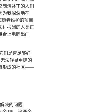
交简洁补丁的人们
因为我深深地在
志愿者维护的项目
未付报酬的人类正
接合上电脑出门
是它们是否足够好
们无法轻易重建的
流形成的社区——
个未解决的问题
5 个 PR。这两个