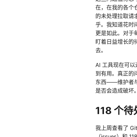
在，在我的各个
的未处理拉取请
乎。我知道花时
更是如此。对于
盯着日益增长的
去。
AI 工具现在
到有用。真正的问
东西——维护者
是否会造成破坏
118 个
我上周查看了 G
（issues）和