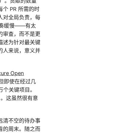
）。贡献的数量
 PR 所需的时
人对全局负责，每
节奏缓慢——有太
的审查，而不是更
描述为针对最关键
的人来说，意义并
cure Open
但即使在经过几
万个关键项目。
目。这虽然很有意
远清不空的待办事
看的周末。随之而