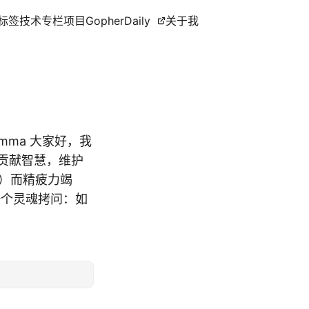
标签
技术专栏
项目
GopherDaily
关于我
dilemma 大家好，我
者贡献智慧，维护
）而精疲力竭
一个灵魂拷问：如