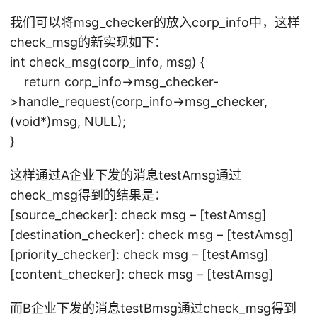
我们可以将msg_checker的放入corp_info中，这样
check_msg的新实现如下：
int check_msg(corp_info, msg) {
return corp_info->msg_checker-
>handle_request(corp_info->msg_checker,
(void*)msg, NULL);
}
这样通过A企业下发的消息testAmsg通过
check_msg得到的结果是：
[source_checker]: check msg – [testAmsg]
[destination_checker]: check msg – [testAmsg]
[priority_checker]: check msg – [testAmsg]
[content_checker]: check msg – [testAmsg]
而B企业下发的消息testBmsg通过check_msg得到