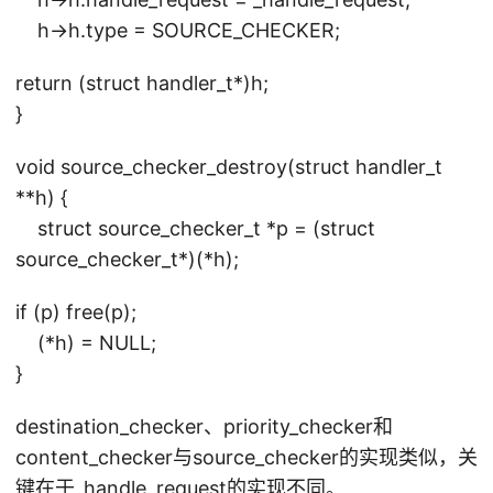
h->h.type = SOURCE_CHECKER;
return (struct handler_t*)h;
}
void source_checker_destroy(struct handler_t
**h) {
struct source_checker_t *p = (struct
source_checker_t*)(*h);
if (p) free(p);
(*h) = NULL;
}
destination_checker、priority_checker和
content_checker与source_checker的实现类似，关
键在于_handle_request的实现不同。