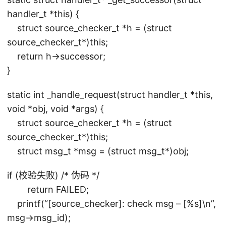
handler_t *this) {
struct source_checker_t *h = (struct
source_checker_t*)this;
return h->successor;
}
static int _handle_request(struct handler_t *this,
void *obj, void *args) {
struct source_checker_t *h = (struct
source_checker_t*)this;
struct msg_t *msg = (struct msg_t*)obj;
if (校验失败) /* 伪码 */
return FAILED;
printf(“[source_checker]: check msg – [%s]\n”,
msg->msg_id);