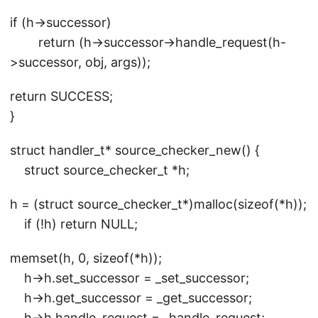
if (h->successor)
return (h->successor->handle_request(h-
>successor, obj, args));
return SUCCESS;
}
struct handler_t* source_checker_new() {
struct source_checker_t *h;
h = (struct source_checker_t*)malloc(sizeof(*h));
if (!h) return NULL;
memset(h, 0, sizeof(*h));
h->h.set_successor = _set_successor;
h->h.get_successor = _get_successor;
h->h.handle_request = _handle_request;