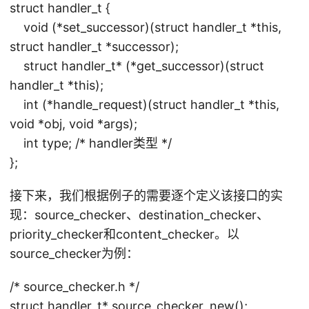
struct handler_t {
void (*set_successor)(struct handler_t *this,
struct handler_t *successor);
struct handler_t* (*get_successor)(struct
handler_t *this);
int (*handle_request)(struct handler_t *this,
void *obj, void *args);
int type; /* handler类型 */
};
接下来，我们根据例子的需要逐个定义该接口的实
现：source_checker、destination_checker、
priority_checker和content_checker。以
source_checker为例：
/* source_checker.h */
struct handler_t* source_checker_new();