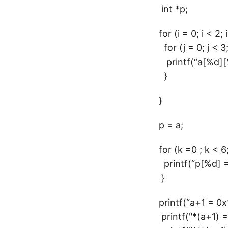
int *p;
for (i = 0; i < 2; 
for (j = 0; j < 3
printf(“a[%d][%d
}
}
p = a;
for (k =0 ; k < 6
printf(“p[%d] = 
}
printf(“a+1 = 0x
printf("*(a+1) =