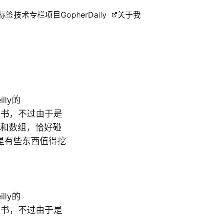
标签
技术专栏
项目
GopherDaily
关于我
ly的
算法的书，不过由于是
针和数组，恰好碰
但是还是有些东西值得挖
ly的
算法的书，不过由于是