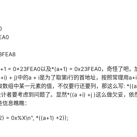
0
EA0
23FEA8
 = 0x23FEA0以及*(a+1) = 0x23FEA0，奇怪了吧
a+i) + j)中的a + i是为了取第i行的首地址，按照常理用
组中某一元素的值，不仅要行还要列，那这么写: *((a +i
者要考虑到问题了。显然*((a +i) +j )这么做欠妥
些信息瞧瞧：
2) = 0x%X\n", *((a+1) +2));