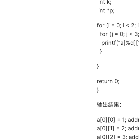
int k;
int *p;
for (i = 0; i < 2; 
for (j = 0; j < 3
printf(“a[%d][%d
}
}
return 0;
}
输出结果：
a[0][0] = 1; ad
a[0][1] = 2; ad
a[0][2] = 3; ad