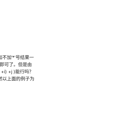
，加不加’*‘号结果一
a+i即可了。但是由
) +j )能行吗？
，依然以上面的例子为