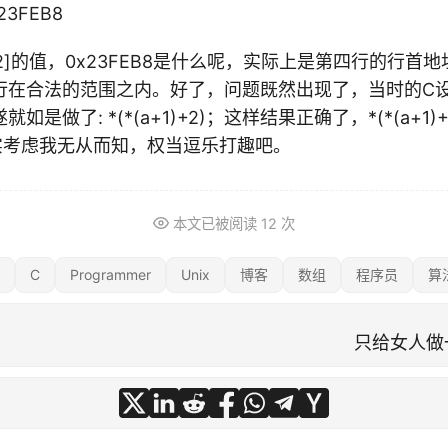
x23FEB8
][2]的值，0x23FEB8是什么呢，实际上是第四行的行首
行在合法的范围之内。好了，问题既然出现了，当时的C
是做了: *(*(a+1)+2)；这样结果正确了，*(*(a+1)+
实考虑我无从而知，权当逗乐打趣吧。
本文已被阅读
12
次
C
Programmer
Unix
博客
数组
程序员
算
只给女人做