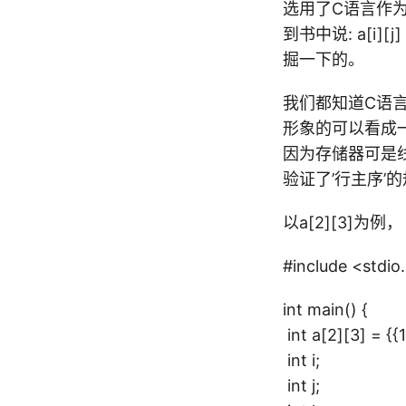
选用了C语言作
到书中说: a[i]
掘一下的。
我们都知道C语言
形象的可以看成一
因为存储器可是线
验证了’行主序’
以a[2][3]为例，
#include <stdio
int main() {
int a[2][3] = {{1
int i;
int j;