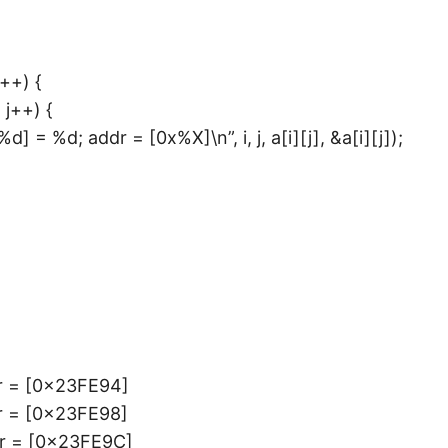
i++) {
; j++) {
] = %d; addr = [0x%X]\n”, i, j, a[i][j], &a[i][j]);
dr = [0x23FE94]
dr = [0x23FE98]
dr = [0x23FE9C]