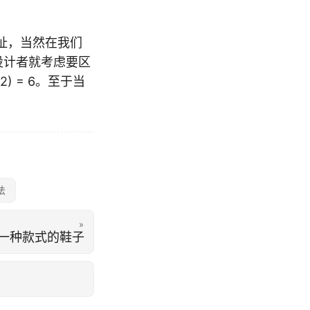
地址，当然在我们
设计者就考虑要区
2) = 6。至于当
法
»
一种款式的鞋子