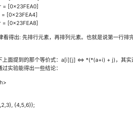
dr = [0x23FEA0]
dr = [0x23FEA4]
dr = [0x23FEA8]
规律看得出: 先排行元素，再排列元素。也就是说第一行排
提到的那个等价式：a[i][j] <=> *(*(a+i) + j)
通过实验能得出一些结论：
.h>
,2,3}, {4,5,6}};