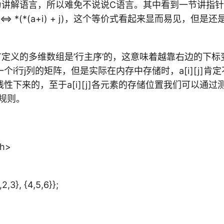
为讲解语言，所以难免不说说C语言。其中看到一节讲指
[j] <=> *(*(a+i) + j)，这个等价式看起来显而易见，
定义的多维数组是’行主序’的，这意味着越靠右边的下标变换越
个i行j列的矩阵，但是实际在内存中存储时，a[i][j]肯
性下来的，至于a[i][j]各元素的存储位置我们可以通
的规则。
.h>
,2,3}, {4,5,6}};