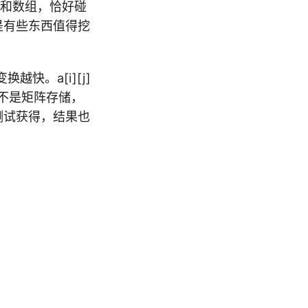
针和数组，恰好碰
但是还是有些东西值得挖
快。a[i][j]
定不是矩阵存储，
过测试获得，结果也