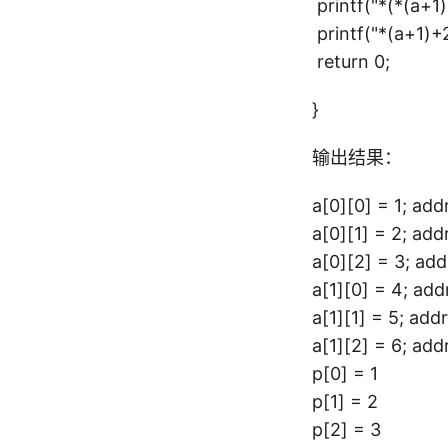
printf("*(*(a+1)
printf("*(a+1)+
return 0;
}
输出结果：
a[0][0] = 1; ad
a[0][1] = 2; ad
a[0][2] = 3; ad
a[1][0] = 4; ad
a[1][1] = 5; ad
a[1][2] = 6; ad
p[0] = 1
p[1] = 2
p[2] = 3