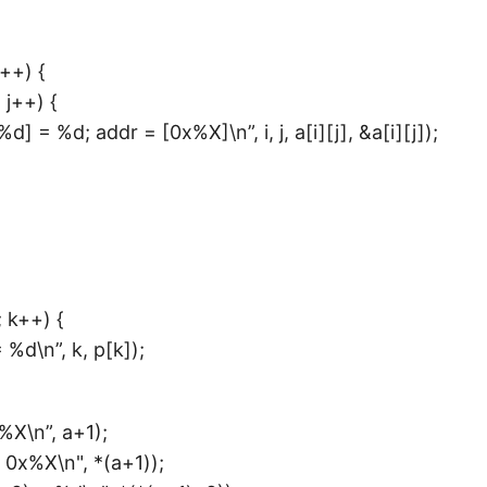
i++) {
; j++) {
] = %d; addr = [0x%X]\n”, i, j, a[i][j], &a[i][j]);
; k++) {
%d\n”, k, p[k]);
%X\n”, a+1);
 0x%X\n", *(a+1));