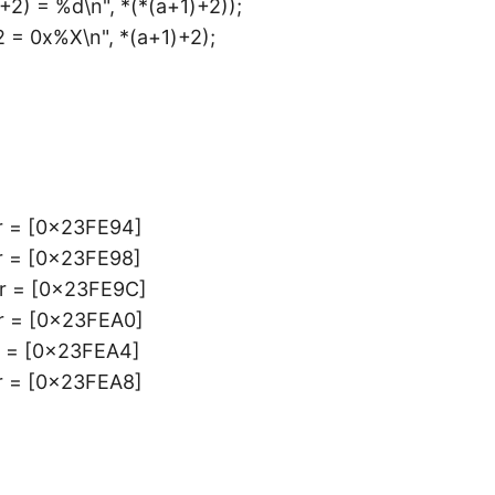
+2) = %d\n", *(*(a+1)+2));
2 = 0x%X\n", *(a+1)+2);
dr = [0x23FE94]
dr = [0x23FE98]
dr = [0x23FE9C]
dr = [0x23FEA0]
dr = [0x23FEA4]
dr = [0x23FEA8]