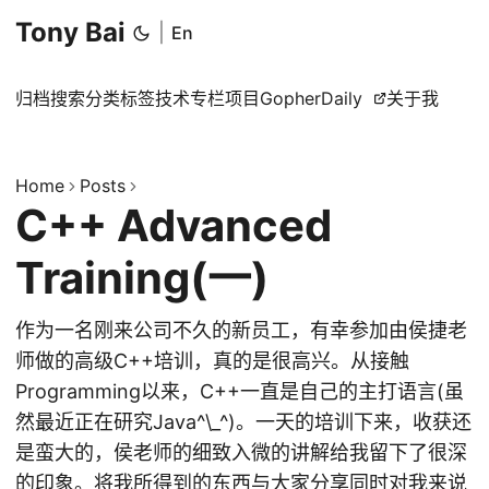
Tony Bai
|
En
归档
搜索
分类
标签
技术专栏
项目
GopherDaily
关于我
Home
Posts
C++ Advanced
Training(一)
作为一名刚来公司不久的新员工，有幸参加由侯捷老
师做的高级C++培训，真的是很高兴。从接触
Programming以来，C++一直是自己的主打语言(虽
然最近正在研究Java^\_^)。一天的培训下来，收获还
是蛮大的，侯老师的细致入微的讲解给我留下了很深
的印象。将我所得到的东西与大家分享同时对我来说