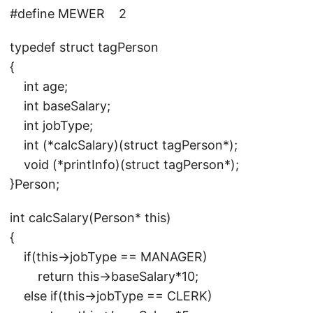
#define MEWER 2
typedef struct tagPerson
{
int age;
int baseSalary;
int jobType;
int (*calcSalary)(struct tagPerson*);
void (*printInfo)(struct tagPerson*);
}Person;
int calcSalary(Person* this)
{
if(this->jobType == MANAGER)
return this->baseSalary*10;
else if(this->jobType == CLERK)