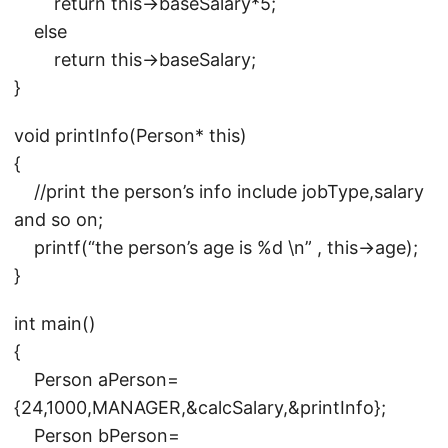
return this->baseSalary*5;
else
return this->baseSalary;
}
void printInfo(Person* this)
{
//print the person’s info include jobType,salary
and so on;
printf(“the person’s age is %d \n” , this->age);
}
int main()
{
Person aPerson=
{24,1000,MANAGER,&calcSalary,&printInfo};
Person bPerson=