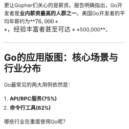
更让Gopher们关心的是薪资。报告明确指出，Go开
发者是
业内薪资最高的人群之一
。美国Go开发者的平
76
76
,
000
∗
均年薪约为**
,0
∗
，经验丰富者甚至可达
∗
∗
500,000**。
00
**
，
Go的应用版图：核心场景与
经
验
行业分布
丰
富
Go最常见的两大用例依然是：
者
甚
API/RPC服务(75%)
至
命令行工具(62%)
可
达
哪些行业在重度使用Go呢？
**