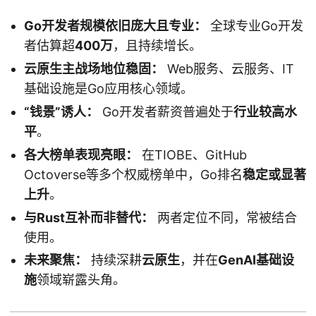
Go开发者规模依旧庞大且专业：
全球专业Go开发
者估算超
400万
，且持续增长。
云原生主战场地位稳固：
Web服务、云服务、IT
基础设施是Go应用核心领域。
“钱景”诱人：
Go开发者薪资普遍处于
行业较高水
平
。
各大榜单表现亮眼：
在TIOBE、GitHub
Octoverse等多个权威榜单中，Go排名
稳定或显著
上升
。
与Rust互补而非替代：
两者定位不同，常被结合
使用。
未来聚焦：
持续深耕
云原生
，并在
GenAI基础设
施
领域崭露头角。