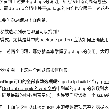
次看到上述关于gcflags的说明，都无法知道到底有哪些a
s，而
Go cmd文档
中关于gcflags的内容也仅限于上述这
主要问题总结为下面两条：
的完整参数选项列表在哪里可以找到？
使用模式，尤其是其中的package pattern应该如何正确使
上述两个问题，那你就基本掌握了gcflags的使用，
大可
起分别看一下这两个问题该如何解答。
cflags可用的全部参数选项呢
？go help build不行，
go
至
Go tool compile的web文档
中列举的gcflag的参数列
同步最新的参数列表变化)，也许我们应该提一个issue给G
！下面命令可以让-gcflag可用的参数选项完整列表尽