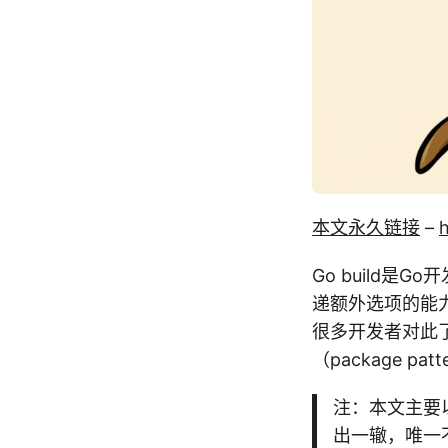
本文永久链接
–
h
Go build是
递额外选项的能力
很多开发者对此了
（package p
注：本文主要以-g
出一辙，唯一不