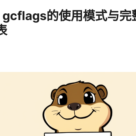
 gcflags的使用模式与
表
5