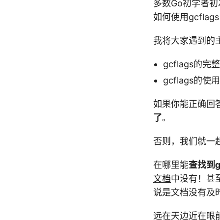
多数Go初学者初
如何使用gcflag
我将大家遇到的
gcflags
gcflags的
如果你能正确回答
了
。
否则，我们就一
在哪里能
查找到g
文档
中没有！甚
说是文档没有及时
远在天边近在眼前