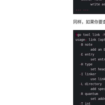
...
...
同样，如果你要查
$
go tool link 
-
usage
:
-
        add an 
-
-
-
-
-
        set add
-