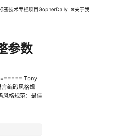
标签
技术专栏
项目
GopherDaily
关于我
完整参数
===== Tony
Go语言编码风格规
言编码风格规范：最佳