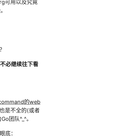
rg可用以及究竟
些。
用？
不必继续往下看
 command的web
表也是不全的(或者
o团队^_^。
收眼底：