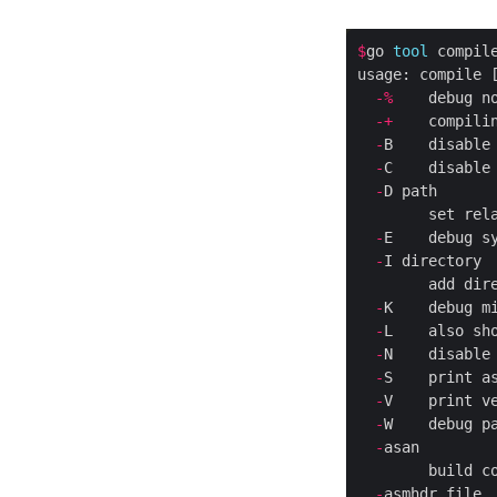
$
go 
tool
 compil
usage: compile 
-%
    debug n
-+
-
-
C    disable
-
        set rel
-
E    debug s
-
-
-
L    also sh
-
-
-
V    print v
-
-
        build c
-