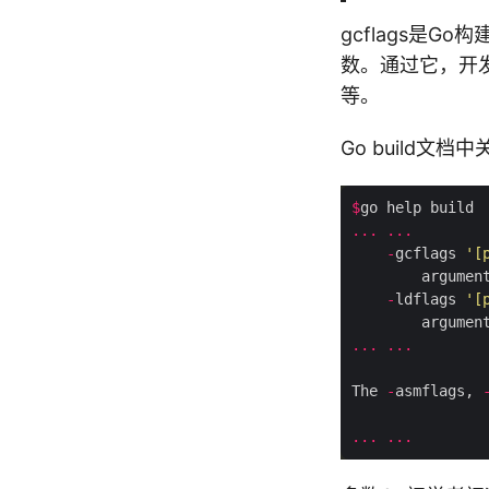
gcflags是Go
数。通过它，开
等。
Go build文档
$
...
...
-
gcflags 
'[
        argumen
-
ldflags 
'[
        argumen
...
...
The 
-
asmflags, 
...
...