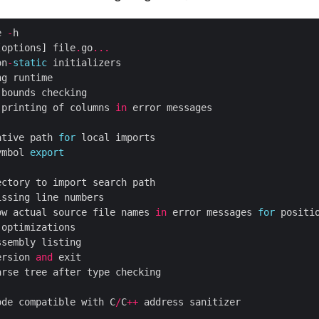
e 
-
[options] file
.
go
...
on
-
static
 printing of columns 
in
ative path 
for
ymbol 
export
ow actual source file names 
in
 error messages 
for
 positi
ersion 
and
ode compatible with C
/
C
++