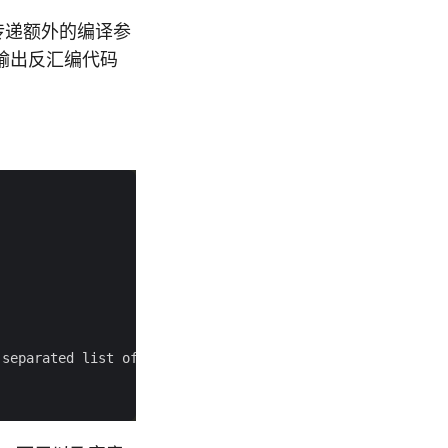
e) 传递额外的编译参
输出反汇编代码
-
separated list of arguments to 
pass
 to an underlying 
to