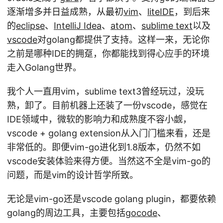
逐渐增多并日益成熟，从最初
vim
、
liteIDE
，到后来
的
eclipse
、
IntelliJ Idea
、
atom
、
sublime text
以及
vscode
对golang都提供了支持。这样一来，无论你
之前是哪种IDE的拥趸，你都能找到得心应手的环境
走入Golang世界。
我个人一直用vim，sublime text3曾经玩过，没玩
熟，卸了。目前机器上还装了一份vscode，感觉在
IDE领域中，微软的影响力和成熟度不容小觑，
vscode + golang extension从入门门槛来看，还是
非常低的。即便vim-go进化到1.8版本，仍然不如
vscode安装体验来得方便。当然这不全是vim-go的
问题，而是vim的设计哲学所致。
无论是vim-go还是vscode golang plugin，都要依赖
golang的周边工具，主要包括
gocode
、