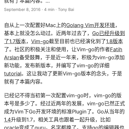
就有了本篇内容。...
September 8, 2016
·
4 min
·
Tony Bai
自从上一次配置好Mac上的
Golang Vim开发环境
，
基本上就没怎么动过。近两年过去了，
Go已经升级到
了1.7版本
，
Vim-go
截至目前也已经演化到了
1.8版本
了。社区的积极关注和使用，让Vim-go的作者
Fatih
Arslan
备受鼓舞，于是近一年来，积极为vim-go添加
新功能，发布新版本，并编写了vim-go的详细
tutorial
。这让我动了更新Vim-go版本的念头，于是
就有了本篇内容。
已经记不得当初第一次配置vim-go时，vim-go的版
本号是多少了。经过近两年的发展，vim-go已然正式
成为Vim下Go开发环境的标准Plugin了。Go从当年的
1.4
升级到1.7，相关工具也跟着一起升级，比如
oracle变成了
guru
，名字都换了。支持go的编辑器也