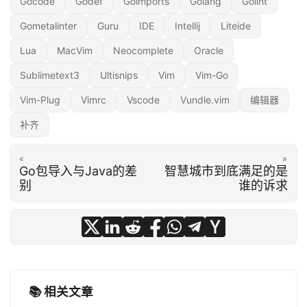
Gocode
Godef
Goimports
Golang
Golint
Gometalinter
Guru
IDE
Intellij
Liteide
Lua
MacVim
Neocomplete
Oracle
Sublimetext3
Ultisnips
Vim
Vim-Go
Vim-Plug
Vimrc
Vscode
Vundle.vim
编辑器
补齐
«
»
Go包导入与Java的差
智慧城市到底满足的是
别
谁的诉求
📚 相关文章