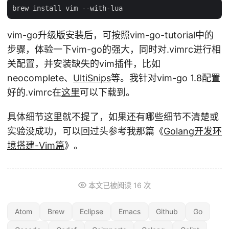
vim-go升级版安装后，可按照vim-go-tutorial中的
步骤，体验一下vim-go的强大，同时对.vimrc进行相
关配置，并安装缺失的vim插件，比如
neocomplete、
UltiSnips
等。我针对vim-go 1.8配置
好的.vimrc在
这里
可以下载到。
具体细节这里就不提了，如果还有哪些细节不清楚或
实验没成功，可以回过头参考我那篇《
Golang开发环
境搭建-Vim篇
》。
本文已被阅读
16
次
Atom
Brew
Eclipse
Emacs
Github
Go