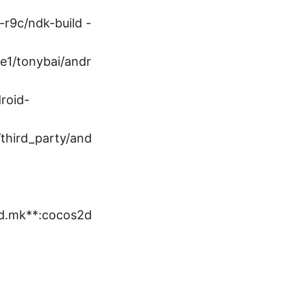
r9c/ndk-build -
1/tonybai/andr
droid-
/third_party/and
oid.mk**:cocos2d