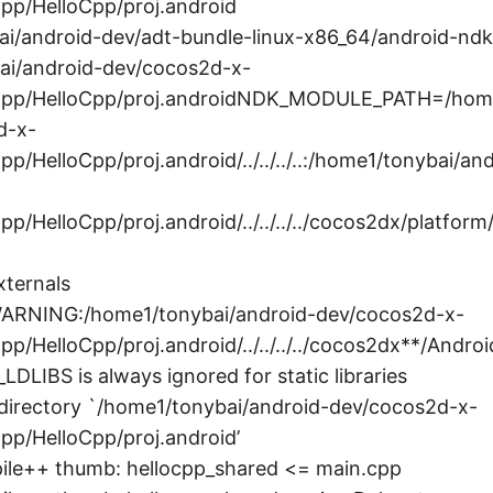
pp/HelloCpp/proj.android
i/android-dev/adt-bundle-linux-x86_64/android-ndk-
ai/android-dev/cocos2d-x-
Cpp/HelloCpp/proj.androidNDK_MODULE_PATH=/home
d-x-
p/HelloCpp/proj.android/../../../..:/home1/tonybai/an
p/HelloCpp/proj.android/../../../../cocos2dx/platform
xternals
ARNING:/home1/tonybai/android-dev/cocos2d-x-
pp/HelloCpp/proj.android/../../../../cocos2dx**/Andr
LDLIBS is always ignored for static libraries
directory `/home1/tonybai/android-dev/cocos2d-x-
pp/HelloCpp/proj.android’
ile++ thumb: hellocpp_shared <= main.cpp