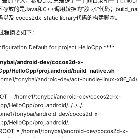
序 差别 不大，核心部分只是多了一个jni目录和一个build_na
存放的是Java和C++调用转换的“胶 水”代码；build_nat
以及 cocos2dx_static library代码的构建脚本。
构建过程摘要如下：
nfiguration Default for project HelloCpp ****
nybai/android-dev/cocos2d-x-
Cpp/HelloCpp/proj.android/build_native.sh
me1/tonybai/android-dev/adt-bundle-linux-x86_64/
 = /home1/tonybai/android-dev/cocos2d-x-
p/HelloCpp/proj.android/../../../..
me1/tonybai/android-dev/cocos2d-x-
pp/HelloCpp/proj.android/..
OOT = /home1/tonybai/android-dev/cocos2d-x-