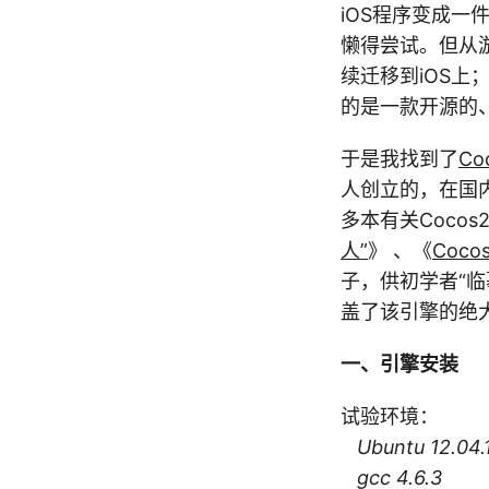
iOS程序变成一
懒得尝试。但从
续迁移到iOS
的是一款开源的、跨平
于是我找到了
Co
人创立的，在国
多本有关Cocos
人”
》 、《
Coco
子，供初学者“临摹学习
盖了该引擎的绝大多
一、引擎安装
试验环境：
Ubuntu 12.04.
gcc 4.6.3