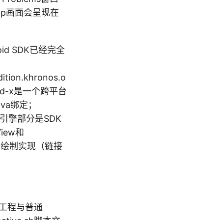
loCpp画面会呈现在
id SDK已经完全
dition.khronos.o
2d-x是一个跨平台
va绑定；
，引擎部分是SDK
iew和
编写的绘制实现（链接
d-x工程与普通