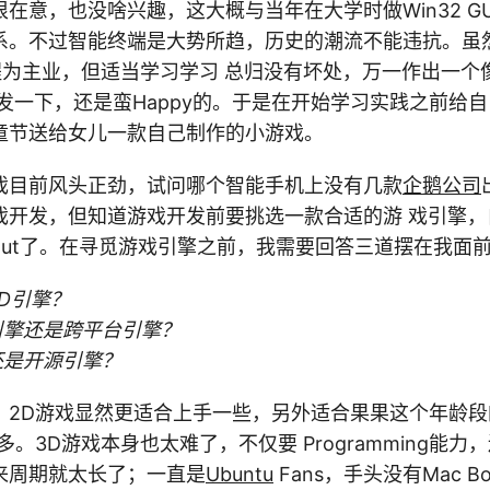
在意，也没啥兴趣，这大概与当年在大学时做Win32 G
系。不过智能终端是大势所趋，历史的潮流不能违抗。虽
编程为主业，但适当学习学习 总归没有坏处，万一作出一个像"F
，爆发一下，还是蛮Happy的。于是在开始学习实践之前给
童节送给女儿一款自己制作的小游戏。
戏目前风头正劲，试问哪个智能手机上没有几款
企鹅公司
戏开发，但知道游戏开发前要挑选一款合适的游 戏引擎，
out了。在寻觅游戏引擎之前，我需要回答三道摆在我面
3D引擎？
擎还是跨平台引擎？
是开源引擎？
，2D游戏显然更适合上手一些，另外适合果果这个年龄
多。3D游戏本身也太难了，不仅要 Programming能力
来周期就太长了；一直是
Ubuntu
Fans，手头没有Mac B