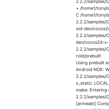
2.2.2/samples/C
+ /home1/tonyba
C /home1/tonyb
2.2.2/samples/
oid-dev/cocos2
2.2.2/samples/Cp
dev/cocos2d-x-
2.2.2/samples/Cp
roid/prebuilt
Using prebuilt e
Android NDK: W
2.2.2/samples/C
x_static: LOCAL_
make: Entering 
2.2.2/samples/C
[armeabi] Comp