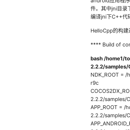
android应用程
件。其中jni目录下
编译jni下C++代码
HelloCpp的
**** Build of co
bash /home1/to
2.2.2/samples/
NDK_ROOT = /ho
r9c
COCOS2DX_ROOT
2.2.2/samples/Cp
APP_ROOT = /ho
2.2.2/samples/C
APP_ANDROID_R