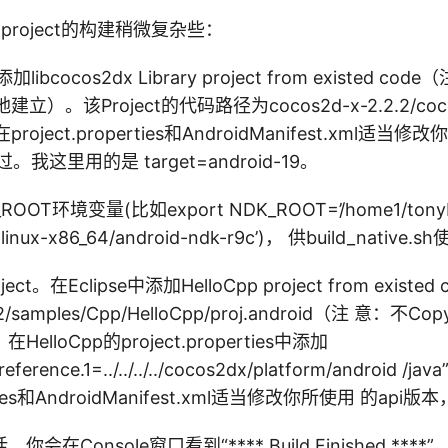
ple project的构建稍微复杂些：
libcocos2dx Library project from existed c
建立）。该Project的代码路径为cocos2d-x-2.2.2/cocos
a。在project.properties和AndroidManifest.xml适当
我这里用的是 target=android-19。
OT环境变量(比如export NDK_ROOT=’/home1/tonybai
-linux-x86_64/android-ndk-r9c’)， 供build_native.
t。在Eclipse中添加HelloCpp project from existe
.2/samples/Cpp/HelloCpp/proj.android（注 意：不Co
lloCpp的project.properties中添加
y.reference.1=../../../../cocos2dx/platform/androi
perties和AndroidManifest.xml适当修改你所使用 的a
在Console窗口看到“**** Build Finished ****”