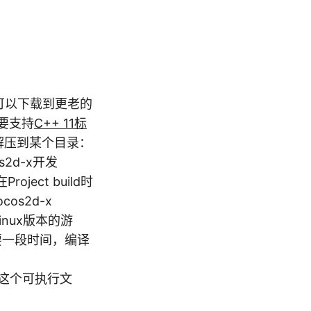
你也可以下载到更老的
要支持
C++ 11标
载后解压到某个目录：
os2d-x开发
oject build时
s2d-x
inux版本的游
编译需要一段时间，编译
oCpp”这个可执行文