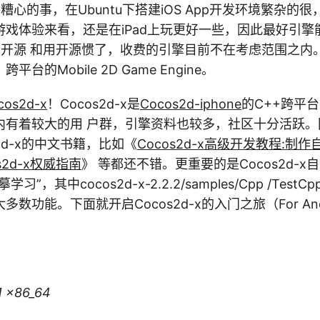
件糟心的事，在Ubuntu下搭建iOS App开发环境繁杂的
游戏体验来看，还是在iPad上玩更好一些，因此最好引擎
上；开源 和用开源惯了，收费的引擎目前不在考虑范围之内
台的Mobile 2D Game Engine。
cos2d-x
！Cocos2d-x是
Cocos2d-iphone
的C++跨平
内有着较大的用 户群，引擎资料也较多，社区十分活跃。
2d-x的中文书籍，比如《
Cocos2d-x高级开发教程:制作
s2d-x权威指南
》 等都还不错。更重要的是Cocos2d-
”，其中cocos2d-x-2.2.2/samples/Cpp /Tes
数功能。下面就开启Cocos2d-x的入门之旅（For And
1 x86_64