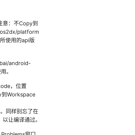
ode（注意：不Copy到
2dx/platform
修改你所使用的api版
/android-
sh使用。
d code，位置
py到Workspace
d /java”。同样别忘了在
pi版本，以让编译通过。
。Problems窗口