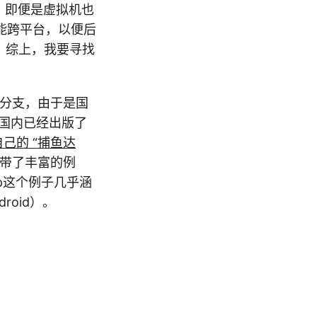
很，即便是虚拟机也
能跨平台，以便后
。综上，我要寻找
台分支，由于是国
国内已经出版了
自己的 “捕鱼达
x自带了丰富的例
tCpp这个例子几乎涵
roid）。