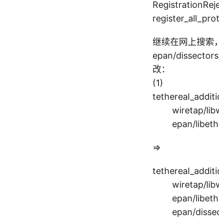
RegistrationRe
register_all_p
继续在网上搜索
epan/dissect
改：
(1)
tethereal_additi
wiretap/lib
epan/libether
=>
tethereal_additi
wiretap/lib
epan/libether
epan/dissectors