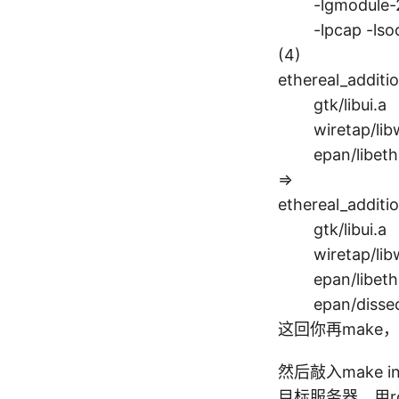
-lgmodule
c
-lpcap -lsock
a
(4)
p
ethereal_additio
\
gtk/libui
_
wiretap/libwi
a
epan/libether
d
=>
di
ti
ethereal_additio
o
gtk/libui
n
wiretap/libwi
al
epan/libether
\
epan/dissectors
_l
这回你再make
ib
s)
然后敲入make in
目标服务器，用r