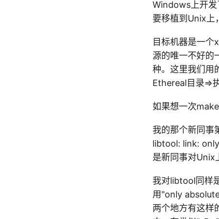
Windows上开
要移植到Unix上
目标机器是一个x8
源的唯一不好的一
种。这里我们用的源
Ethereal目录=>执
如果想一次mak
我的那个新同事第
libtool: link
是新同事对Uni
我对libtoo
用"only absol
两个地方有这样的