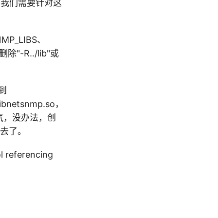
路径，我们需要针对这
MP_LIBS、
"-R../lib"或
不到
bnetsnmp.so，
个怪脾气，没办法，创
就过去了。
eferencing