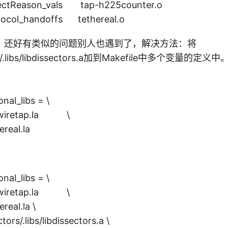
jectReason_vals tap-h225counter.o
rotocol_handoffs tethereal.o
，还好有类似的问题别人也遇到了，解决方法：将
ors/.libs/libdissectors.a加到Makefile中多个变量
onal_libs = \
wiretap.la \
eal.la
onal_libs = \
wiretap.la \
eal.la \
/.libs/libdissectors.a \