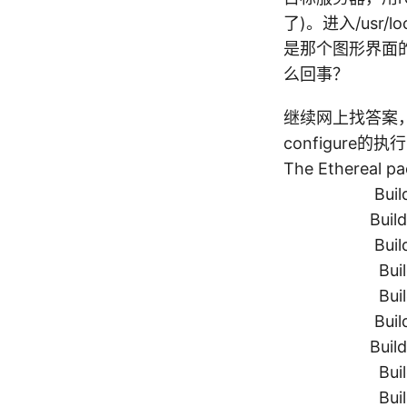
了)。进入/usr/
\
是那个图形界面的e
\
么回事？
继续网上找答案，很
configure的
-
The Ethereal pa
lg
Build ethe
m
Build teth
o
Build capi
d
Build edit
ul
Build dum
e-
2.
Build mer
0
Build text
-
Build idl2
lg
Build ran