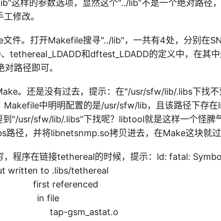
./lib"这样的参数选项，显然这个"../lib"不是一个绝对
手工修改。
e文件。打开Makefile搜寻"../lib"，一共有4处，分别在SN
DD、tethereal_LDADD和dftest_LDADD的定义中，在其中删除
绝对路径即可。
e。还是没有过去，提示：在"/usr/sfw/lib/.libs下找
o"，Makefile中明明配置的是/usr/sfw/lib，且该路径下存在li
要到"/usr/sfw/lib/.libs"下找呢？libtool就是这样一
ib/.libs路径，并将libnetsnmp.so拷贝进去，在Make这块
在链接tethereal的时候，提示：ld: fatal: Symbol r
t written to .libs/tethereal
first referenced
in file
tr tap-gsm_astat.o