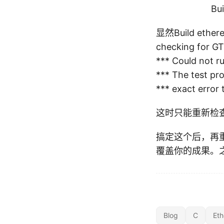
li
Build dft
b
-
显然Build et
2.
checking for GT
0
*** Could not 
*** The test pro
*** exact error 
这时只能重新检查
搞定这个后，再重新c
覆盖你的成果。
\
\
Blog
C
Eth