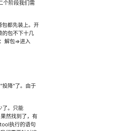
第二个阶段我们需
有开源包都先装上。开
依赖的包不下十几
法：解包=>进入
久，终于"投降"了。由于
少了。只能
件里搜索，果然找到了，有
ool执行的语句