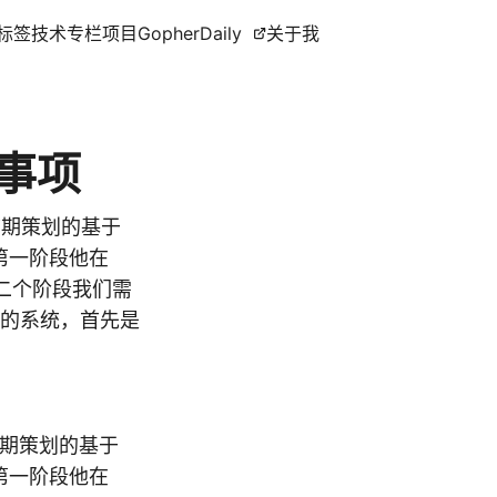
标签
技术专栏
项目
GopherDaily
关于我
意事项
了，前期策划的基于
。第一阶段他在
第二个阶段我们需
s10的系统，首先是
，前期策划的基于
。第一阶段他在